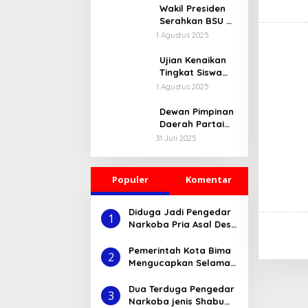
Nelayan Korban
Wakil Presiden
Kapal
Serahkan BSU di
Tenggelam di
NTB: Utamakan
1 Agustus 2025
Selat Alas
Kebutuhan Anak,
Bukan Rokok
Ujian Kenaikan
Tingkat Siswa
Tapak Suci
1 Agustus 2025
Putera Pimpinan
Daerah 368 di
Dewan Pimpinan
SMK
Daerah Partai
Muhammadiyah
Nasdem
31 Juli 2025
Bolo
Membuka
Rekrutmen
Kader “Nasdem
Populer
Komentar
Memanggil.”
Diduga Jadi Pengedar
1
Narkoba Pria Asal Desa
Nisa ini Diciduk Tim
Opsanal Sat-
Pemerintah Kota Bima
2
Resnarkoba Polres
Mengucapkan Selamat
Bima
Tahun Baru Islam 1
Muharam 1445 H
Dua Terduga Pengedar
3
Narkoba jenis Shabu