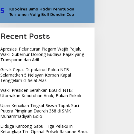
5
Kapolres Bima Hadiri Penutupan
Turnamen Volly Ball Dandim Cup I
Recent Posts
Apresiasi Peluncuran Piagam Wajib Pajak,
Wakil Gubernur Dorong Budaya Pajak yang
Transparan dan Adil
Gerak Cepat Ditpolairud Polda NTB
Selamatkan 5 Nelayan Korban Kapal
Tenggelam di Selat Alas
Wakil Presiden Serahkan BSU di NTB:
Utamakan Kebutuhan Anak, Bukan Rokok
Ujian Kenaikan Tingkat Siswa Tapak Suci
Putera Pimpinan Daerah 368 di SMK
Muhammadiyah Bolo
Diduga Kantongi Sabu, Tiga Pelaku ini
Ketangkap Tim Opsnal Polsek Rasanae Barat