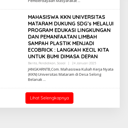
Pemberdayaan Masyarakat
MAHASISWA KKN UNIVERSITAS
MATARAM DUKUNG SDG’s MELALUI
PROGRAM EDUKASI LINGKUNGAN
DAN PEMANFAATAN LIMBAH
SAMPAH PLASTIK MENJADI
ECOBRICK : LANGKAH KECIL KITA
UNTUK BUMI DIMASA DEPAN
Oleh
Berita
,
Pendidikan
,
Sosial
|
24 Januari 2025
Jangkar
JANGKARNTB,Com. Mahasiswa Kuliah Kerja Nyata
NTB
(KKN) Universitas Mataram di Desa Selong
Belanak
Lihat Selengkapnya