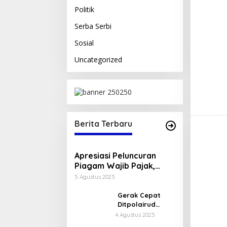
Politik
Serba Serbi
Sosial
Uncategorized
Berita Terbaru
Apresiasi Peluncuran
Piagam Wajib Pajak,
Wakil Gubernur Dorong
5 Agustus 2025
Budaya Pajak yang
Transparan dan Adil
Gerak Cepat
Ditpolairud
Polda NTB
4 Agustus 2025
Selamatkan 5