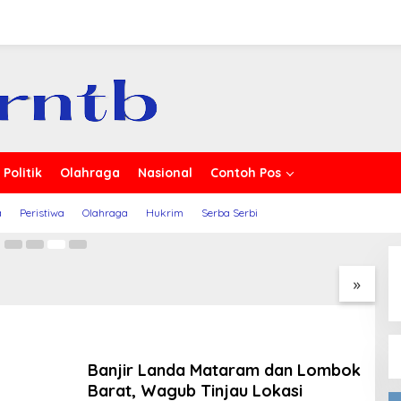
rita
usi, Petani Timu Ancam
Politik
Olahraga
Nasional
Contoh Pos
30
a
Peristiwa
Olahraga
Hukrim
Serba Serbi
Kenaikan Tingkat
Diduga Kantongi Sabu,
A
Tapak Suci Putera
Tiga Pelaku ini Ketangkap
P
an Daerah 368 di
Tim Opsnal Polsek Rasanae
G
»
uhammadiyah Bolo
Barat
P
Ad
Banjir Landa Mataram dan Lombok
Barat, Wagub Tinjau Lokasi