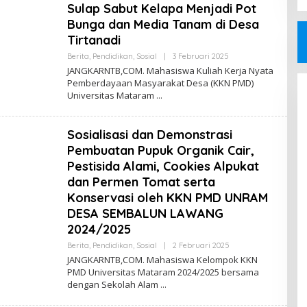
Sulap Sabut Kelapa Menjadi Pot
Bunga dan Media Tanam di Desa
Tirtanadi
Oleh
Berita
,
Pendidikan
,
Sosial
|
3 Februari 2025
Jangkar
JANGKARNTB,COM. Mahasiswa Kuliah Kerja Nyata
NTB
Pemberdayaan Masyarakat Desa (KKN PMD)
Universitas Mataram
Sosialisasi dan Demonstrasi
Pembuatan Pupuk Organik Cair,
Pestisida Alami, Cookies Alpukat
dan Permen Tomat serta
Konservasi oleh KKN PMD UNRAM
DESA SEMBALUN LAWANG
2024/2025
Oleh
Berita
,
Pendidikan
,
Sosial
|
2 Februari 2025
Jangkar
JANGKARNTB,COM. Mahasiswa Kelompok KKN
NTB
PMD Universitas Mataram 2024/2025 bersama
dengan Sekolah Alam