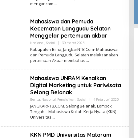
mengancam
Mahasiswa dan Pemuda
Kecematan Langgudu Selatan
Menggelar pertemuan akbar
Oleh
Nasional
,
Sosial
|
30 Maret 2025
Jangkar
Kabupaten Bima, JangkarNTB.Com- Mahasiswa
NTB
dan Pemuda Langgudu Selatan melaksanakan
pertemuan Akbar membahas
Mahasiswa UNRAM Kenalkan
Digital Marketing untuk Pariwisata
Selong Belanak
Oleh
Berita
,
Nasional
,
Pendidikan
,
Sosial
|
4 Februari 2025
Jangkar
JANGKARNTB,COM. Selong Belanak, Lombok
NTB
Tengah – Mahasiswa Kuliah Kerja Nyata (KKN)
Universitas
KKN PMD Universitas Mataram