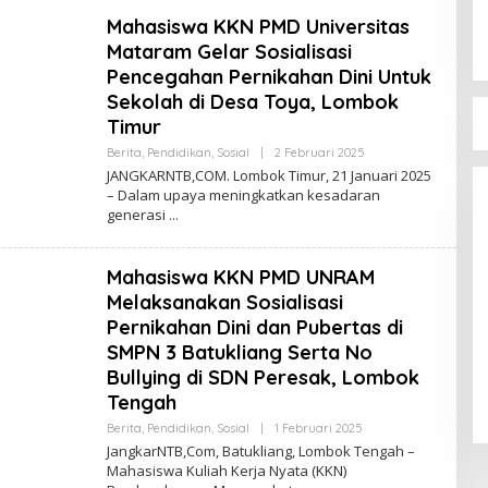
Mahasiswa KKN PMD Universitas
Mataram Gelar Sosialisasi
Pencegahan Pernikahan Dini Untuk
Sekolah di Desa Toya, Lombok
Timur
Bupati Bima Terima 
Oleh
Berita
,
Pendidikan
,
Sosial
|
2 Februari 2025
DPW PAN NTB
Jangkar
JANGKARNTB,COM. Lombok Timur, 21 Januari 2025
NTB
Di Berita, Politik
|
17 Juli 20
– Dalam upaya meningkatkan kesadaran
generasi
Mahasiswa KKN PMD UNRAM
Melaksanakan Sosialisasi
Pernikahan Dini dan Pubertas di
SMPN 3 Batukliang Serta No
Bullying di SDN Peresak, Lombok
Tengah
Oleh
Berita
,
Pendidikan
,
Sosial
|
1 Februari 2025
Jangkar
JangkarNTB,Com, Batukliang, Lombok Tengah –
NTB
Mahasiswa Kuliah Kerja Nyata (KKN)