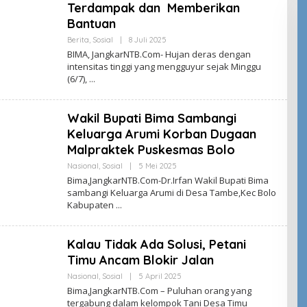
Terdampak dan Memberikan
Bantuan
Oleh
Berita
,
Sosial
|
8 Juli 2025
Jangkar
BIMA, JangkarNTB.Com- Hujan deras dengan
NTB
intensitas tinggi yang mengguyur sejak Minggu
(6/7),
Wakil Bupati Bima Sambangi
Keluarga Arumi Korban Dugaan
Malpraktek Puskesmas Bolo
Oleh
Nasional
,
Sosial
|
5 Mei 2025
Jangkar
Bima,JangkarNTB.Com-Dr.Irfan Wakil Bupati Bima
NTB
sambangi Keluarga Arumi di Desa Tambe,Kec Bolo
Kabupaten
Kalau Tidak Ada Solusi, Petani
Timu Ancam Blokir Jalan
Oleh
Nasional
,
Sosial
|
5 April 2025
Jangkar
Bima,JangkarNTB.Com – Puluhan orang yang
NTB
tergabung dalam kelompok Tani Desa Timu