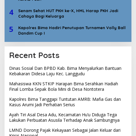
4
Senam Sehat HUT PKH ke-X, HML Harap PKH Jadi
Cahaya Bagi Keluarga
5
Kapolres Bima Hadiri Penutupan Turnamen Volly Ball
Dandim Cup I
Recent Posts
Dinas Sosial Dan BPBD Kab. Bima Menyalurkan Bantuan
Kebakaran Didesa Laju Kec. Langgudu
Mahasiswa KKN STKIP Harapan Bima Serahkan Hadiah
Final Lomba Sepak Bola Mini di Desa Nontotera
Kapolres Bima Tanggapi Tuntutan AMRB: Mafia Gas dan
Kasus Arumi Jadi Perhatian Serius
Ayah Tiri Asal Desa Adu, Kecamatan Hu’u Diduga Tega
Lakukan Perbuatan Asusila Terhadap Anak Sambungnya
LMND Dorong Pajak Kekayaan Sebagai Jalan Keluar dari
Krisis Nasional