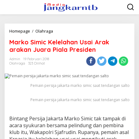
Lewati
ke
konten
Marko
Homepage
/
Olahraga
Simic
Marko Simic Kelelahan Usai Arak
Kelelahan
Usai
arakan Juara Piala Presiden
Arak
arakan
Admin
19 Februari 2018
Olahraga
323 Dilihat
Juara
Piala
Presiden
Pemain persija jakarta marko simic saat tendangan salto
Pemain persija jakarta marko simic saat tendangan salto
Bintang Persija Jakarta Marko Simic tak tampak di
acara syukuran bersama pelindung dan pembina
klub itu, Wakapolri Sjafrudin. Rupanya, pemain asal