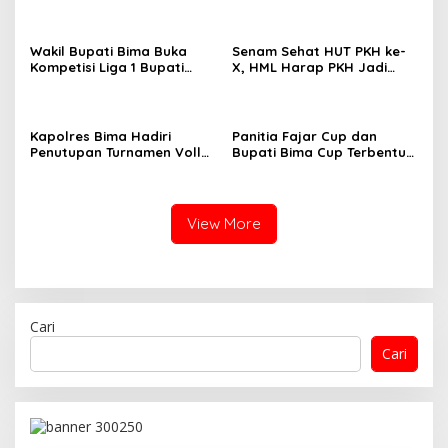
Wakil Bupati Bima Buka
Senam Sehat HUT PKH ke-
Kompetisi Liga 1 Bupati
X, HML Harap PKH Jadi
Bima ASKAB PSSI.
Cahaya Bagi Keluarga
Kapolres Bima Hadiri
Panitia Fajar Cup dan
Penutupan Turnamen Volly
Bupati Bima Cup Terbentuk,
Ball Dandim Cup I
PS Fajar Serahkan Piala ke
Pemdes
View More
Cari
Cari