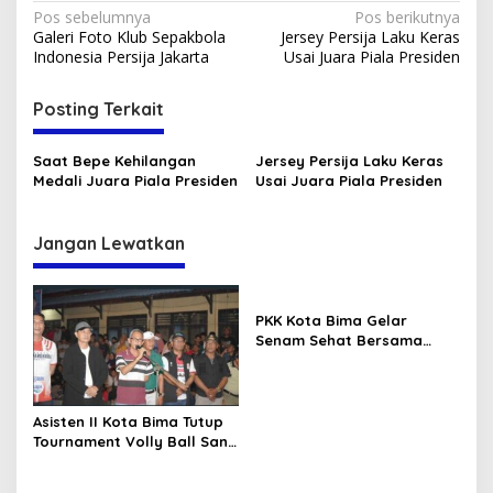
Navigasi
Pos sebelumnya
Pos berikutnya
Galeri Foto Klub Sepakbola
Jersey Persija Laku Keras
pos
Indonesia Persija Jakarta
Usai Juara Piala Presiden
Posting Terkait
Saat Bepe Kehilangan
Jersey Persija Laku Keras
Medali Juara Piala Presiden
Usai Juara Piala Presiden
Jangan Lewatkan
PKK Kota Bima Gelar
Senam Sehat Bersama
Lansia
Asisten II Kota Bima Tutup
Tournament Volly Ball Santi
Cup I