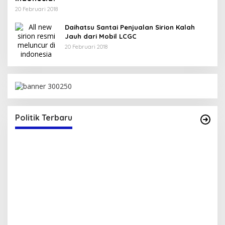
20 Februari 2018
Daihatsu Santai Penjualan Sirion Kalah
Jauh dari Mobil LCGC
20 Februari 2018
N
Politik Terbaru
Serap Aspirasi Warga, Duta PAN Reses di
P
Tambe