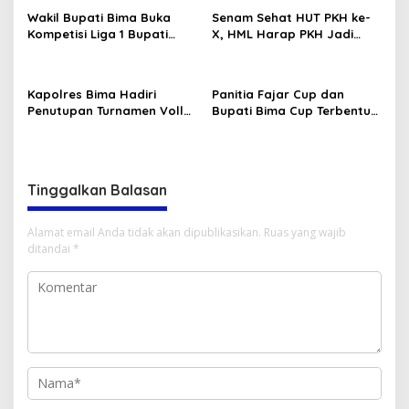
Wakil Bupati Bima Buka
Senam Sehat HUT PKH ke-
Kompetisi Liga 1 Bupati
X, HML Harap PKH Jadi
Bima ASKAB PSSI.
Cahaya Bagi Keluarga
Kapolres Bima Hadiri
Panitia Fajar Cup dan
Penutupan Turnamen Volly
Bupati Bima Cup Terbentuk,
Ball Dandim Cup I
PS Fajar Serahkan Piala ke
Pemdes
Tinggalkan Balasan
Alamat email Anda tidak akan dipublikasikan.
Ruas yang wajib
ditandai
*