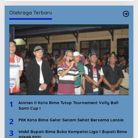
Olahraga Terbaru
1
Asisten II Kota Bima Tutup Tournament Volly Ball
Santi Cup I
2
PKK Kota Bima Gelar Senam Sehat Bersama Lansia
3
Wakil Bupati Bima Buka Kompetisi Liga 1 Bupati Bima
ASKAB PSSI.