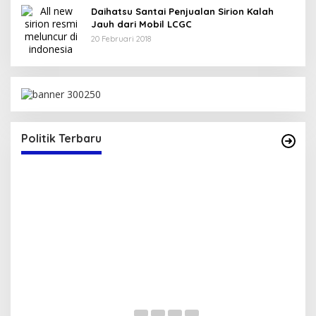
Daihatsu Santai Penjualan Sirion Kalah
Jauh dari Mobil LCGC
20 Februari 2018
Bupati Bima Terima SK Sekretaris DPW PAN
NTB
Di Berita, Politik
|
17 Juli 2025
Politik Terbaru
S
T
Di 