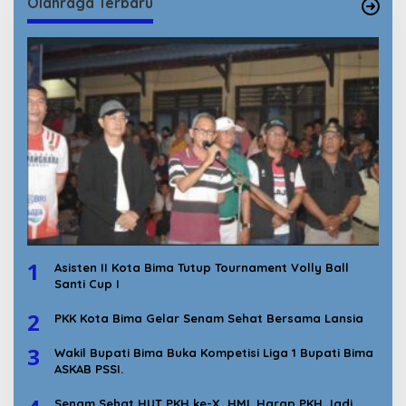
Olahraga Terbaru
1
Asisten II Kota Bima Tutup Tournament Volly Ball
Santi Cup I
2
PKK Kota Bima Gelar Senam Sehat Bersama Lansia
3
Wakil Bupati Bima Buka Kompetisi Liga 1 Bupati Bima
ASKAB PSSI.
Senam Sehat HUT PKH ke-X, HML Harap PKH Jadi