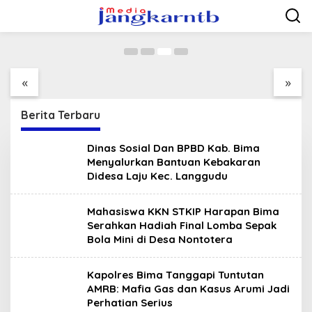
Gas dan Kasus Arumi Jadi Perhatian Serius
Lewati
ke
3 September 2025
konten
Kapolres Bima
Ayah Tiri Asal Desa
Tanggapi Tuntutan
Adu, Kecamatan Hu’u
AMRB: Mafia Gas dan
Diduga Tega Lakukan
«
»
Kasus Arumi Jadi
Perbuatan Asusila
Perhatian Serius
Terhadap Anak
Sambungnya
Berita Terbaru
JangkarNTB
Dinas Sosial Dan BPBD Kab. Bima
Menyalurkan Bantuan Kebakaran
Didesa Laju Kec. Langgudu
Mahasiswa KKN STKIP Harapan Bima
Serahkan Hadiah Final Lomba Sepak
Bola Mini di Desa Nontotera
Kapolres Bima Tanggapi Tuntutan
AMRB: Mafia Gas dan Kasus Arumi Jadi
Perhatian Serius