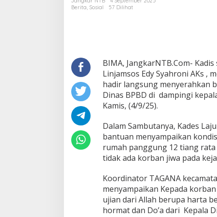
Jangkar NTB
4 September 2025
Didesa
Berita
,
Sosial
57 Dilihat
Laju
Kec.
Langgudu
BIMA, JangkarNTB.Com- Kadis so
Linjamsos Edy Syahroni AKs ,
hadir langsung menyerahkan 
Dinas BPBD di dampingi kepal
Kamis, (4/9/25).
Dalam Sambutanya, Kades Laju 
bantuan menyampaikan kondisi
rumah panggung 12 tiang rata 
tidak ada korban jiwa pada kejad
Koordinator TAGANA kecamat
menyampaikan Kepada korban b
ujian dari Allah berupa harta b
hormat dan Do’a dari Kepala Din