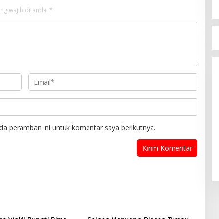
ng wajib ditandai
*
da peramban ini untuk komentar saya berikutnya.
an Wakil Bupati Bima
Selasa Menyapa Didesa Tumpu,