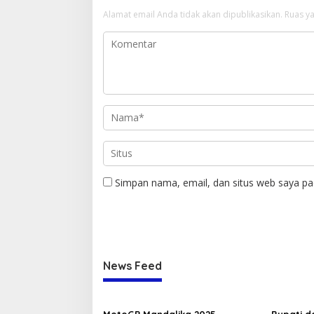
Alamat email Anda tidak akan dipublikasikan.
Ruas ya
Simpan nama, email, dan situs web saya pa
News Feed
MotoGP Mandalika 2025,
Bupati d