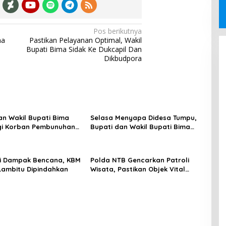
Pos berikutnya
ma
Pastikan Pelayanan Optimal, Wakil
Bupati Bima Sidak Ke Dukcapil Dan
Dikbudpora
an Wakil Bupati Bima
Selasa Menyapa Didesa Tumpu,
i Korban Pembunuhan
Bupati dan Wakil Bupati Bima
olo
Serap Aspirasi Masyarakat
si Dampak Bencana, KBM
Polda NTB Gencarkan Patroli
Lambitu Dipindahkan
Wisata, Pastikan Objek Vital
Aman dan Kondusif