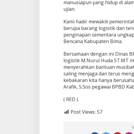
manusiapun yang hidup di alam
ujian.
Kami hadir mewakili pemerinta
berupa barang logistik dan te
penginapan sementara ungkap
Bencana Kabupaten Bima.
Bersamaan dengan ini Dinas B
logistik M.Nurul Huda ST.MT mel
menyerahkan bantuan musibah
saling menjaga dan terus men
kebakaran kita hanya berusaha 
Arafik, S.Sos pegawai BPBD Ka
( RED ).
Post Views:
57
I