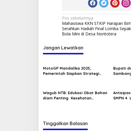
Navigasi
Pos sebelumnya
Mahasiswa KKN STKIP Harapan Bi
pos
Serahkan Hadiah Final Lomba Sepak
Bola Mini di Desa Nontotera
Jangan Lewatkan
MotoGP Mandalika 2025,
Bupati d
Pemerintah Siapkan Strategi
Sambang
Sosial dan Ekonomi untuk
di PKM B
Masyarakat
Wagub NTB: Edukasi Obat Bahan
Antisipa
Alam Penting Kesehatan
SMPN 4 
Masyarakat
Tinggalkan Balasan