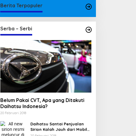
Berita Terpopuler
Serba – Serbi
Belum Pakai CVT, Apa yang Ditakuti
Daihatsu Indonesia?
20 Februari 2018
Daihatsu Santai Penjualan
Sirion Kalah Jauh dari Mobil
LCGC
20 Februari 2018