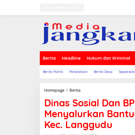
Lewati
ke
10 September 2025
Terms of Service
Indek
konten
Berita
Headline
Hukum dan Kriminal
Berita Politik
Pendidikan
Berita Desa
Sepakbol
Dinas
Homepage
/
Berita
Sosial
Dinas Sosial Dan B
Dan
BPBD
Menyalurkan Bantu
Kab.
Bima
Kec. Langgudu
Menyalurkan
Bantuan
Kebakaran