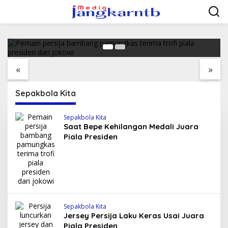
Lewati
Saat Bepe Kehilangan Medali Juara Piala
ke
Presiden
konten
19 Februari 2018
Kucurkan Rp 18,2
RSUD Raih
Milyar, Pemkab Bima
Penghargaan FKTL
Tangani 9 Ruas Jalan
Paling Berkomitmen
«
»
Dalam Pelayanan
Sepakbola Kita
Sepakbola Kita
Saat Bepe Kehilangan Medali Juara
Piala Presiden
Sepakbola Kita
Jersey Persija Laku Keras Usai Juara
Piala Presiden