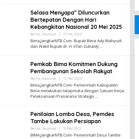
Selasa Menyapa” Diluncurkan
Bertepatan Dengan Hari
Kebangkitan Nasional 20 Mei 2025
Oleh
Berita
,
Nasional
|
15 Mei 2025
Jangkar
Bima,JangkarNTB.Com- Bupati Bima Ady Mahyudi
NTB
dan Wakil Bupati dr. H. Irfan Zubaidy
Pemkab Bima Komitmen Dukung
Pembangunan Sekolah Rakyat
Oleh
Berita
,
Nasional
|
15 Mei 2025
Jangkar
Bima,JangkarNTB.Com- Pemerintah Kabupaten
NTB
Bima melakukan tatapmuka dengan Satuan Kerja
Pelaksanaan Prasarana Strategis
Penilaian Lomba Desa, Pemdes
Tambe Lakukan Persiapan
Oleh
Berita
,
Nasional
|
13 Mei 2025
Jangkar
BIMA,JangkarNTB.Com- Pemerintah Desa Tambe
NTB