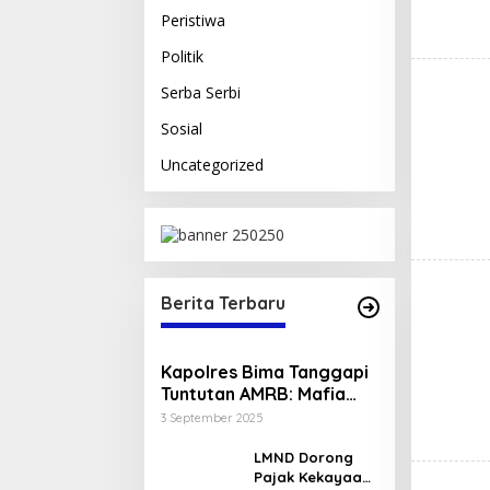
Peristiwa
Politik
Serba Serbi
Sosial
Uncategorized
Berita Terbaru
Kapolres Bima Tanggapi
Tuntutan AMRB: Mafia
Gas dan Kasus Arumi Jadi
3 September 2025
Perhatian Serius
LMND Dorong
Pajak Kekayaan