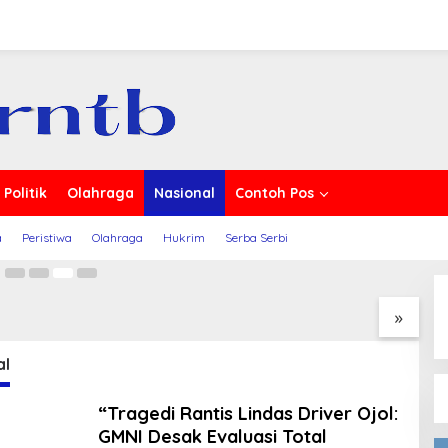
 Berita
is Ombudsman RI dan DPP
guatkan Peran Pengawasan
Politik
Olahraga
Nasional
Contoh Pos
23
a
Peristiwa
Olahraga
Hukrim
Serba Serbi
i Rantis Lindas
PDI Perjuangan Kabupaten
K
 Ojol: GMNI Desak
Bima Kembali Mendukung
T
si Total Pembinaan
H. Rahmad Hidayat Pimpin
d
»
l Brimob dan Polri.”
DPD PDIP NTB
P
al
“Tragedi Rantis Lindas Driver Ojol:
GMNI Desak Evaluasi Total