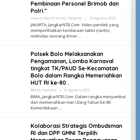
Pembinaan Personel Brimob dan
Polri.”
Oleh
Hukum Dan Kriminal
,
Nasional
|
29 Agustus 2025
Jangkar
JAKARTA, JangkarNTB.Com- Video pendek yang
NTB
memperlihatkan kendaraan taktis (rantis)
melindas seorang driver
Polsek Bolo Melaksanakan
Pengamanan, Lomba Karnaval
tingkat TK/PAUD Se-Kecamatan
Bolo dalam Rangka Memeriahkan
HUT RI ke-80 .
Oleh
Berita
,
Nasional
|
12 Agustus 2025
Jangkar
BIMA, JangkarNTB.Com- Dalam rangka menyambut
NTB
dan memeriahkan Hari Ulang Tahun ke-80
Kemerdekaan
Kolaborasi Strategis Ombudsman
RI dan DPP GMNI Terpilih: