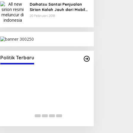
Daihatsu Santai Penjualan
Sirion Kalah Jauh dari Mobil
LCGC
20 Februari 2018
ima SK Sekretaris
uli 2025
Politik Terbaru
Serap Aspirasi Warga, Duta PAN
Reses di Tambe
Di Politik
|
13 Mei 2025