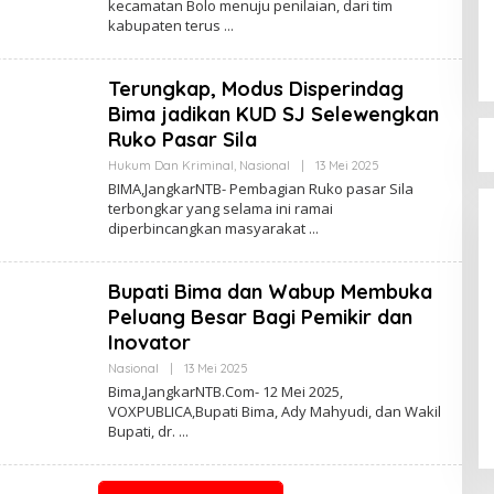
kecamatan Bolo menuju penilaian, dari tim
kabupaten terus
Terungkap, Modus Disperindag
Bima jadikan KUD SJ Selewengkan
Ruko Pasar Sila
Bupati Bima Ter
Oleh
Hukum Dan Kriminal
,
Nasional
|
13 Mei 2025
Jangkar
DPW PAN NTB
BIMA,JangkarNTB- Pembagian Ruko pasar Sila
NTB
terbongkar yang selama ini ramai
Di Berita, Politik
|
17 J
diperbincangkan masyarakat
Bupati Bima dan Wabup Membuka
Peluang Besar Bagi Pemikir dan
Inovator
Oleh
Nasional
|
13 Mei 2025
Jangkar
Bima,JangkarNTB.Com- 12 Mei 2025,
NTB
VOXPUBLICA,Bupati Bima, Ady Mahyudi, dan Wakil
Bupati, dr.