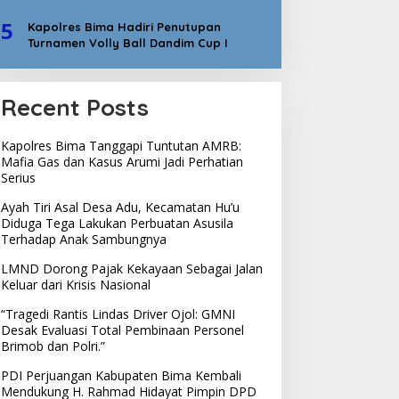
5
Kapolres Bima Hadiri Penutupan
Turnamen Volly Ball Dandim Cup I
Recent Posts
Kapolres Bima Tanggapi Tuntutan AMRB:
Mafia Gas dan Kasus Arumi Jadi Perhatian
Serius
Ayah Tiri Asal Desa Adu, Kecamatan Hu’u
Diduga Tega Lakukan Perbuatan Asusila
Terhadap Anak Sambungnya
LMND Dorong Pajak Kekayaan Sebagai Jalan
Keluar dari Krisis Nasional
“Tragedi Rantis Lindas Driver Ojol: GMNI
Desak Evaluasi Total Pembinaan Personel
Brimob dan Polri.”
PDI Perjuangan Kabupaten Bima Kembali
Mendukung H. Rahmad Hidayat Pimpin DPD