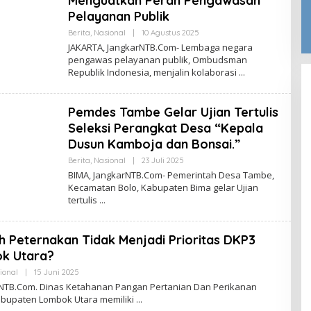
Menguatkan Peran Pengawasan
Pelayanan Publik
Oleh
Berita
,
Nasional
|
10 Agustus 2025
Jangkar
JAKARTA, JangkarNTB.Com- Lembaga negara
NTB
pengawas pelayanan publik, Ombudsman
Republik Indonesia, menjalin kolaborasi
Pemdes Tambe Gelar Ujian Tertulis
Seleksi Perangkat Desa “Kepala
Dusun Kamboja dan Bonsai.”
Oleh
Berita
,
Nasional
|
23 Juli 2025
Jangkar
BIMA, JangkarNTB.Com- Pemerintah Desa Tambe,
NTB
Kecamatan Bolo, Kabupaten Bima gelar Ujian
tertulis
 Peternakan Tidak Menjadi Prioritas DKP3
k Utara?
Oleh
ional
|
15 Juni 2025
Jangkar
TB.Com. Dinas Ketahanan Pangan Pertanian Dan Perikanan
NTB
abupaten Lombok Utara memiliki