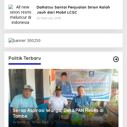
Daihatsu Santai Penjualan Sirion Kalah
Jauh dari Mobil LCGC
20 Februari 2018
Politik Terbaru
Serap Aspirasi Warga, Duta PAN Reses di
P
Tambe
2
Di Politik
|
13 Mei 2025
Di 