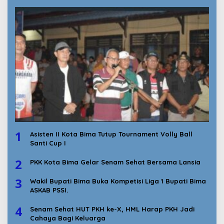
1
Asisten II Kota Bima Tutup Tournament Volly Ball
Santi Cup I
2
PKK Kota Bima Gelar Senam Sehat Bersama Lansia
3
Wakil Bupati Bima Buka Kompetisi Liga 1 Bupati Bima
ASKAB PSSI.
4
Senam Sehat HUT PKH ke-X, HML Harap PKH Jadi
Cahaya Bagi Keluarga