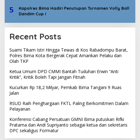
5
Kapolres Bima Hadiri Penutupan Turnamen Volly Ball
Dandim Cup I
Recent Posts
Suami Tikam Istri Hingga Tewas di Kos Rabadompu Barat,
Polres Bima Kota Bergerak Cepat Amankan Pelaku dan
Olah TKP
Ketua Umum DPD CMMI Bantah Tuduhan Erwin “Anti
Kritik”, Kritik Boleh Tapi Jangan Fitnah
Kucurkan Rp 18,2 Milyar, Pemkab Bima Tangani 9 Ruas
Jalan
RSUD Raih Penghargaan FKTL Paling Berkomitmen Dalam
Pelayanan
Konferensi Cabang Persatuan GMNI Bima putuskan Rifki
Pratama dan Andi Supriyanto sebagai ketua dan sekretaris
DPC sekaligus Formatur