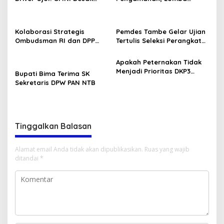
Evaluasi Total Pembinaan
Karnaval tingkat TK/PAUD
Personel Brimob dan Polri.”
Se-Kecamatan Bolo dalam
Rangka Memeriahkan HUT
Kolaborasi Strategis
Pemdes Tambe Gelar Ujian
RI ke-80 .
Ombudsman RI dan DPP
Tertulis Seleksi Perangkat
GMNI Terpilih: Menguatkan
Desa “Kepala Dusun
Peran Pengawasan
Kamboja dan Bonsai.”
Apakah Peternakan Tidak
Pelayanan Publik
Menjadi Prioritas DKP3
Bupati Bima Terima SK
Lombok Utara?
Sekretaris DPW PAN NTB
Tinggalkan Balasan
Alamat email Anda tidak akan dipublikasikan.
Ruas yang wajib
ditandai
*