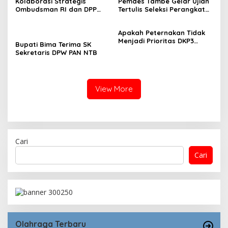
Kolaborasi Strategis
Pemdes Tambe Gelar Ujian
Ombudsman RI dan DPP
Tertulis Seleksi Perangkat
GMNI Terpilih: Menguatkan
Desa “Kepala Dusun
Peran Pengawasan
Kamboja dan Bonsai.”
Apakah Peternakan Tidak
Pelayanan Publik
Menjadi Prioritas DKP3
Bupati Bima Terima SK
Lombok Utara?
Sekretaris DPW PAN NTB
View More
Cari
Cari
Olahraga Terbaru