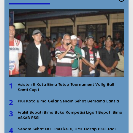
1
Asisten II Kota Bima Tutup Tournament Volly Ball
Santi Cup I
2
PKK Kota Bima Gelar Senam Sehat Bersama Lansia
3
Wakil Bupati Bima Buka Kompetisi Liga 1 Bupati Bima
ASKAB PSSI.
4
Senam Sehat HUT PKH ke-X, HML Harap PKH Jadi