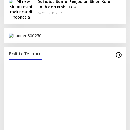
Daihatsu Santai Penjualan Sirion Kalah
Jauh dari Mobil LCGC
20 Februari 2018
Politik Terbaru
Serap Aspirasi Warga, Duta PAN Reses di
P
Tambe
2
Di Politik
|
13 Mei 2025
Di 