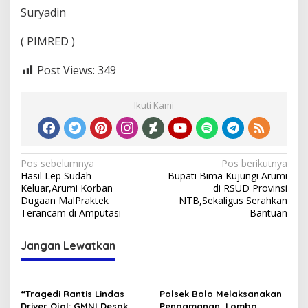
Suryadin
( PIMRED )
Post Views:
349
Ikuti Kami
Navigasi
Pos sebelumnya
Pos berikutnya
Hasil Lep Sudah
Bupati Bima Kujungi Arumi
pos
Keluar,Arumi Korban
di RSUD Provinsi
Dugaan MalPraktek
NTB,Sekaligus Serahkan
Terancam di Amputasi
Bantuan
Jangan Lewatkan
“Tragedi Rantis Lindas
Polsek Bolo Melaksanakan
Driver Ojol: GMNI Desak
Pengamanan, Lomba