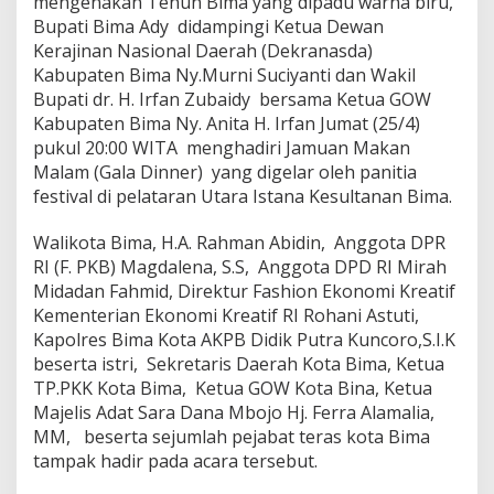
mengenakan Tenun Bima yang dipadu warna biru,
Bupati Bima Ady didampingi Ketua Dewan
Kerajinan Nasional Daerah (Dekranasda)
Kabupaten Bima Ny.Murni Suciyanti dan Wakil
Bupati dr. H. Irfan Zubaidy bersama Ketua GOW
Kabupaten Bima Ny. Anita H. Irfan Jumat (25/4)
pukul 20:00 WITA menghadiri Jamuan Makan
Malam (Gala Dinner) yang digelar oleh panitia
festival di pelataran Utara Istana Kesultanan Bima.
Walikota Bima, H.A. Rahman Abidin, Anggota DPR
RI (F. PKB) Magdalena, S.S, Anggota DPD RI Mirah
Midadan Fahmid, Direktur Fashion Ekonomi Kreatif
Kementerian Ekonomi Kreatif RI Rohani Astuti,
Kapolres Bima Kota AKPB Didik Putra Kuncoro,S.I.K
beserta istri, Sekretaris Daerah Kota Bima, Ketua
TP.PKK Kota Bima, Ketua GOW Kota Bina, Ketua
Majelis Adat Sara Dana Mbojo Hj. Ferra Alamalia,
MM, beserta sejumlah pejabat teras kota Bima
tampak hadir pada acara tersebut.