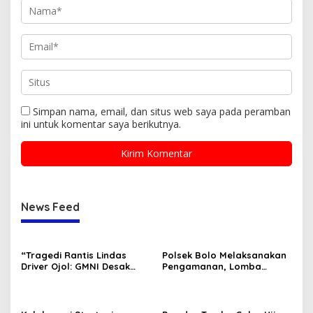
Simpan nama, email, dan situs web saya pada peramban
ini untuk komentar saya berikutnya.
News Feed
“Tragedi Rantis Lindas
Polsek Bolo Melaksanakan
Driver Ojol: GMNI Desak
Pengamanan, Lomba
Evaluasi Total Pembinaan
Karnaval tingkat TK/PAUD
Personel Brimob dan Polri.”
Se-Kecamatan Bolo dalam
Rangka Memeriahkan HUT
RI ke-80 .