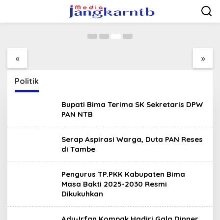
2025-2030 Resmi Dikukuhkan
Lewati
ke
5 Mei 2025
konten
Wakil Presiden
Ujian Kenaikan Tingkat
Serahkan BSU di NTB:
Siswa Tapak Suci
Utamakan Kebutuhan
Putera Pimpinan
«
»
Anak, Bukan Rokok
Daerah 368 di SMK
Muhammadiyah Bolo
Politik
Bupati Bima Terima SK Sekretaris DPW
PAN NTB
Serap Aspirasi Warga, Duta PAN Reses
di Tambe
Pengurus TP.PKK Kabupaten Bima
Masa Bakti 2025-2030 Resmi
Dikukuhkan
Ady-Irfan Kompak Hadiri Gala Dinner