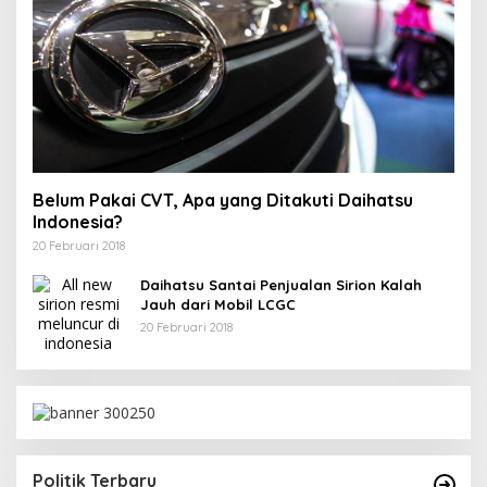
Belum Pakai CVT, Apa yang Ditakuti Daihatsu
Indonesia?
20 Februari 2018
Daihatsu Santai Penjualan Sirion Kalah
Jauh dari Mobil LCGC
20 Februari 2018
ma SK Sekretaris DPW PAN
i 2025
Politik Terbaru