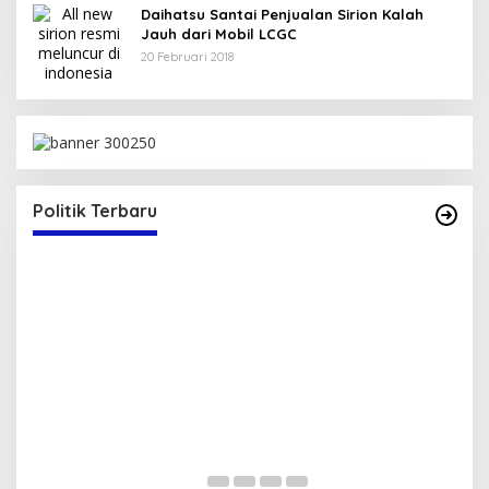
Daihatsu Santai Penjualan Sirion Kalah
Jauh dari Mobil LCGC
20 Februari 2018
Politik Terbaru
Serap Aspirasi Warga, Duta PAN Reses di
P
Tambe
2
Di Politik
|
13 Mei 2025
Di 