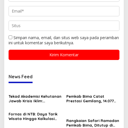
Simpan nama, email, dan situs web saya pada peramban
ini untuk komentar saya berikutnya.
News Feed
Tekad Akademisi Kehutanan
Pemkab Bima Catat
Jawab Krisis Iklim:
Prestasi Gemilang, 14.077
Lokakarya FOReTIKa
Tenaga Honorer Diangkat
Hasilkan Peta Jalan
Jadi PPPK Paruh Waktu
Fornas di NTB: Daya Tarik
Konkret untuk FOLU Net
Wisata Hingga Kalkulasi
Sink 2030
Rangkaian Safari Ramadan
Ekonomi Sang Gubernur
Pemkab Bima, Ditutup di