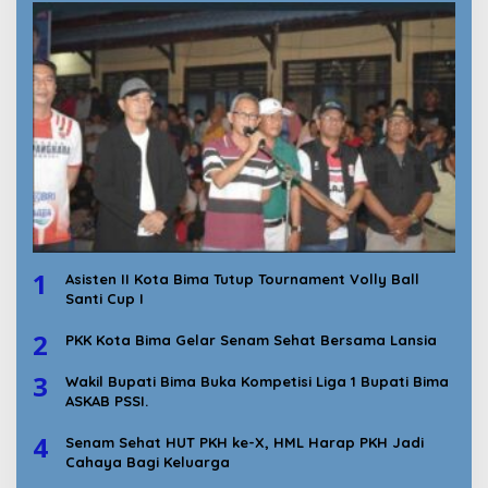
1
Asisten II Kota Bima Tutup Tournament Volly Ball
Santi Cup I
2
PKK Kota Bima Gelar Senam Sehat Bersama Lansia
3
Wakil Bupati Bima Buka Kompetisi Liga 1 Bupati Bima
ASKAB PSSI.
4
Senam Sehat HUT PKH ke-X, HML Harap PKH Jadi
Cahaya Bagi Keluarga