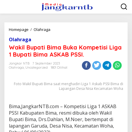
Lewati
ke
konten
Wakil
Homepage
/
Olahraga
Bupati
Olahraga
Bima
Buka
Wakil Bupati Bima Buka Kompetisi Liga
Kompetisi
1 Bupati Bima ASKAB PSSI.
Liga
1
Jangkar NTB
7 September 2023
Bupati
Olahraga
,
Uncategorized
1801 Dilihat
Bima
ASKAB
PSSI.
Foto Wakil Bupati Bima saat menghadiri Liga 1 Askab PSSI Bima di
Lapangan Desa Nisa Kecamatan Woha
Bima,JangkarNTB.com – Kompetisi Liga 1 ASKAB
PSSI Kabupaten Bima, resmi dibuka oleh Wakil
Bupati Bima, Drs.Dahlan, M.Noer, bertempat di
lapangan Garuda, Desa Nisa, Kecamatan Woha,