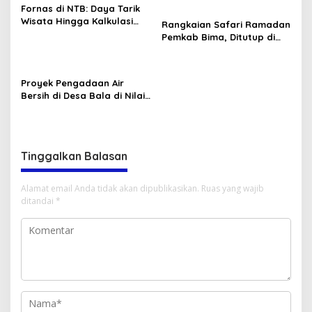
Hasilkan Peta Jalan
Jadi PPPK Paruh Waktu
Fornas di NTB: Daya Tarik
Konkret untuk FOLU Net
Wisata Hingga Kalkulasi
Rangkaian Safari Ramadan
Sink 2030
Ekonomi Sang Gubernur
Pemkab Bima, Ditutup di
Tambora dan Sanggar
Proyek Pengadaan Air
Bersih di Desa Bala di Nilai
Gagal.
Tinggalkan Balasan
Alamat email Anda tidak akan dipublikasikan.
Ruas yang wajib
ditandai
*