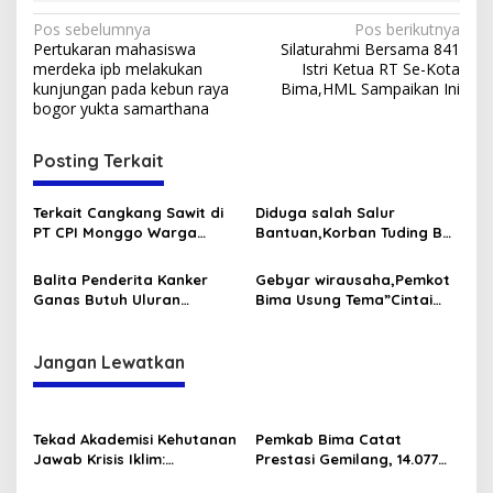
Navigasi
Pos sebelumnya
Pos berikutnya
Pertukaran mahasiswa
Silaturahmi Bersama 841
pos
merdeka ipb melakukan
Istri Ketua RT Se-Kota
kunjungan pada kebun raya
Bima,HML Sampaikan Ini
bogor yukta samarthana
Posting Terkait
Terkait Cangkang Sawit di
Diduga salah Salur
PT CPI Monggo Warga
Bantuan,Korban Tuding BRI
Bantah Tidak Ada Bau
dan Pendamping PKH
yang Menyengat
Dalang Hilangnya Bantuan
Balita Penderita Kanker
Gebyar wirausaha,Pemkot
23 Juta
Ganas Butuh Uluran
Bima Usung Tema”Cintai
Tangan Dermawan
Produk Lokal Mbojo”
Jangan Lewatkan
Tekad Akademisi Kehutanan
Pemkab Bima Catat
Jawab Krisis Iklim:
Prestasi Gemilang, 14.077
Lokakarya FOReTIKa
Tenaga Honorer Diangkat