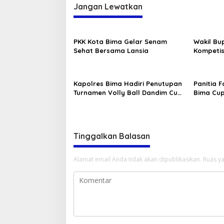
Jangan Lewatkan
PKK Kota Bima Gelar Senam
Wakil Bu
Sehat Bersama Lansia
Kompetis
ASKAB PS
Kapolres Bima Hadiri Penutupan
Panitia 
Turnamen Volly Ball Dandim Cup
Bima Cup
I
Serahkan
Tinggalkan Balasan
Alamat email Anda tidak akan dipublikasikan.
Ruas ya