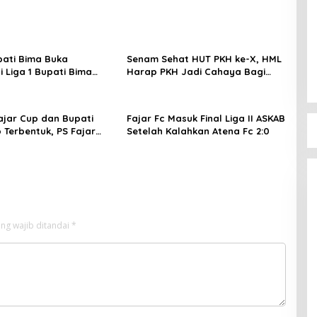
pati Bima Buka
Senam Sehat HUT PKH ke-X, HML
i Liga 1 Bupati Bima
Harap PKH Jadi Cahaya Bagi
SI.
Keluarga
Fajar Cup dan Bupati
Fajar Fc Masuk Final Liga II ASKAB
 Terbentuk, PS Fajar
Setelah Kalahkan Atena Fc 2:0
Bupati Bim
 Piala ke Pemdes
DPW PAN 
Di Berita, Politik
ng wajib ditandai
*