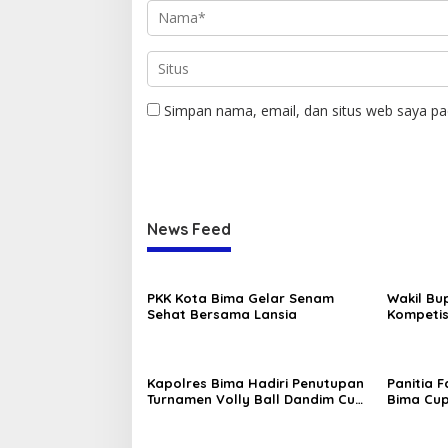
Simpan nama, email, dan situs web saya pa
News Feed
PKK Kota Bima Gelar Senam
Wakil Bu
Sehat Bersama Lansia
Kompetis
ASKAB PS
Kapolres Bima Hadiri Penutupan
Panitia 
Turnamen Volly Ball Dandim Cup
Bima Cup
I
Serahkan