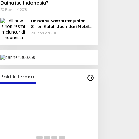
Daihatsu Indonesia?
20 Februari 2018
Daihatsu Santai Penjualan
Sirion Kalah Jauh dari Mobil
LCGC
20 Februari 2018
a Terima SK Sekretaris
NTB
|
17 Juli 2025
Politik Terbaru
Serap Aspirasi Warga, Duta P
Reses di Tambe
Di Politik
|
13 Mei 2025