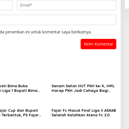
da peramban ini untuk komentar saya berikutnya.
pati Bima Buka
Senam Sehat HUT PKH ke-X, HML
i Liga 1 Bupati Bima
Harap PKH Jadi Cahaya Bagi
SI.
Keluarga
Fajar Cup dan Bupati
Fajar Fc Masuk Final Liga II ASKAB
 Terbentuk, PS Fajar
Setelah Kalahkan Atena Fc 2:0
 Piala ke Pemdes