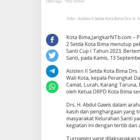
Olahraga
1552 Dilihat
Cup
I
Foto : Asisten II Setda Kota Bima Drs. H
Kota Bima,JangkarNTb.com – Pe
2 Setda Kota Bima menutup pe
Santi Cup I Tahun 2023. Bertem
Santi, pada Kamis, 13 Septembe
Asisten II Setda Kota Bima Drs.
Wali Kota, kepala Perangkat D
Camat, Lurah, Karang Taruna, RT
oleh Ketua DRPD Kota Bima ser
Drs. H. Abdul Gawis dalam ar
kasih dan penghargaan yang ti
masyarakat Kelurahan Santi y
kegiatan ini dengan tertib dan
Turnamen yang dilaksanakan se