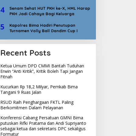
4
Senam Sehat HUT PKH ke-X, HML Harap
PKH Jadi Cahaya Bagi Keluarga
5
Kapolres Bima Hadiri Penutupan
Turnamen Volly Ball Dandim Cup I
Recent Posts
Ketua Umum DPD CMMI Bantah Tuduhan
Erwin “Anti Kritik”, Kritik Boleh Tapi Jangan
Fitnah
Kucurkan Rp 18,2 Milyar, Pemkab Bima
Tangani 9 Ruas Jalan
RSUD Raih Penghargaan FKTL Paling
Berkomitmen Dalam Pelayanan
Konferensi Cabang Persatuan GMNI Bima
putuskan Rifki Pratama dan Andi Supriyanto
sebagai ketua dan sekretaris DPC sekaligus
Formatur