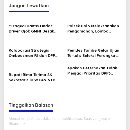
Jangan Lewatkan
“Tragedi Rantis Lindas
Polsek Bolo Melaksanakan
Driver Ojol: GMNI Desak
Pengamanan, Lomba
Evaluasi Total Pembinaan
Karnaval tingkat TK/PAUD
Personel Brimob dan Polri.”
Se-Kecamatan Bolo dalam
Rangka Memeriahkan HUT
Kolaborasi Strategis
Pemdes Tambe Gelar Ujian
RI ke-80 .
Ombudsman RI dan DPP
Tertulis Seleksi Perangkat
GMNI Terpilih: Menguatkan
Desa “Kepala Dusun
Peran Pengawasan
Kamboja dan Bonsai.”
Apakah Peternakan Tidak
Pelayanan Publik
Menjadi Prioritas DKP3
Bupati Bima Terima SK
Lombok Utara?
Sekretaris DPW PAN NTB
Tinggalkan Balasan
Alamat email Anda tidak akan dipublikasikan.
Ruas yang wajib
ditandai
*