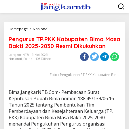
Lewati
ke
konten
Pengurus
Homepage
/
Nasional
TP.PKK
Pengurus TP.PKK Kabupaten Bima Masa
Kabupaten
Bima
Bakti 2025-2030 Resmi Dikukuhkan
Masa
Bakti
Jangkar NTB
5 Mei 2025
Nasional
,
Politik
408 Dilihat
2025-
2030
Resmi
Foto : Pengukuhan PT.PKK Kabupaten Bima.
Dikukuhkan
Bima,JangkarNTB.Com- Pembacaan Surat
Keputusan Bupati Bima nomor: 188.45/139/06.16
Tahun 2025 tentang Pembentukan Tim
Pemberdayaan dan Kesejahteraan Keluarga (TP.
PKK) Kabupaten Bima Masa Bakti 2025-2030
menandai Pengukuhan Pengurus organisasi