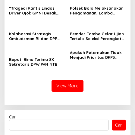
“Tragedi Rantis Lindas
Polsek Bolo Melaksanakan
Driver Ojol: GMNI Desak
Pengamanan, Lomba
Evaluasi Total Pembinaan
Karnaval tingkat TK/PAUD
Personel Brimob dan Polri.”
Se-Kecamatan Bolo dalam
Rangka Memeriahkan HUT
RI ke-80 .
Kolaborasi Strategis
Pemdes Tambe Gelar Ujian
Ombudsman RI dan DPP
Tertulis Seleksi Perangkat
GMNI Terpilih: Menguatkan
Desa “Kepala Dusun
Peran Pengawasan
Kamboja dan Bonsai.”
Apakah Peternakan Tidak
Pelayanan Publik
Menjadi Prioritas DKP3
Bupati Bima Terima SK
Lombok Utara?
Sekretaris DPW PAN NTB
View More
Cari
Cari