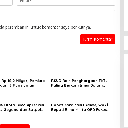
da peramban ini untuk komentar saya berikutnya.
 Rp 18,2 Milyar, Pemkab
RSUD Raih Penghargaan FKTL
gani 9 Ruas Jalan
Paling Berkomitmen Dalam
Pelayanan
 Kabupaten Bima
Ady-Irfan Kompak Hadiri Gala
-2030 Resmi
Dinner Festival Rimpu Mantika
NI Kota Bima Apresiasi
Rapat Kordinasi Review, Wakil
is Gegana dan Satpol
Bupati Bima Minta OPD Fokus
ei 2025
Di Nasional, Politik
|
26 April 2025
sil Bongkar Gudang
Bekerja