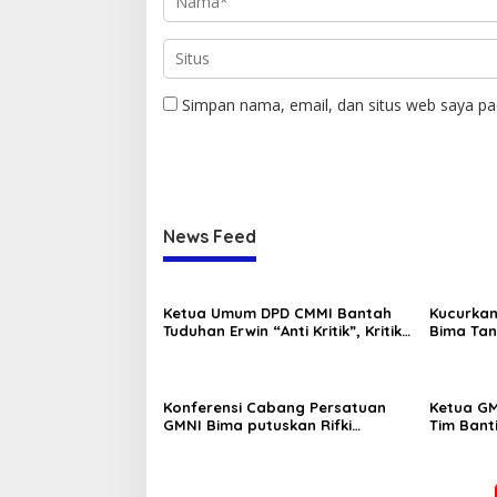
Simpan nama, email, dan situs web saya pa
News Feed
Ketua Umum DPD CMMI Bantah
Kucurkan
Tuduhan Erwin “Anti Kritik”, Kritik
Bima Tan
Boleh Tapi Jangan Fitnah
Serap Aspirasi Warga, Duta PAN
Pengurus TP.PKK
Reses di Tambe
Masa Bakti 2025
Konferensi Cabang Persatuan
Ketua GM
Dikukuhkan
GMNI Bima putuskan Rifki
Tim Bant
Di Politik
|
13 Mei 2025
Di Nasional, Politik
|
5 M
Pratama dan Andi Supriyanto
PP Berha
sebagai ketua dan sekretaris
Miras
DPC sekaligus Formatur