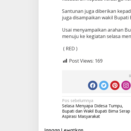
Santunan juga diberikan kepad
juga disampaikan wakil Bupati 
Usai menyampaikan arahan Bup
menuju ke kegiatan selasa me
( RED )
Post Views:
169
I
Navigasi
Pos sebelumnya
Selasa Menyapa Didesa Tumpu,
pos
Bupati dan Wakil Bupati Bima Serap
Aspirasi Masyarakat
Jangan Lewatkan