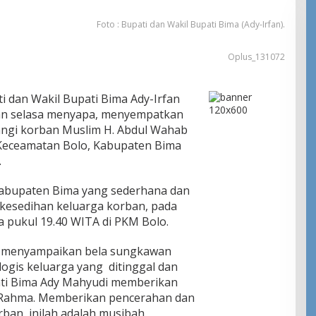
Foto : Bupati dan Wakil Bupati Bima (Ady-Irfan).
Oplus_131072
 dan Wakil Bupati Bima Ady-Irfan
an selasa menyapa, menyempatkan
ngi korban Muslim H. Abdul Wahab
Keceamatan Bolo, Kabupaten Bima
.
abupaten Bima yang sederhana dan
 kesedihan keluarga korban, pada
a pukul 19.40 WITA di PKM Bolo.
k menyampaikan bela sungkawan
ogis keluarga yang ditinggal dan
ati Bima Ady Mahyudi memberikan
 Rahma. Memberikan pencerahan dan
ban, inilah adalah musibah.