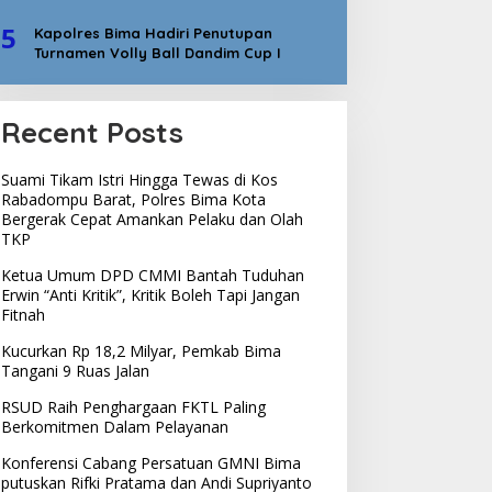
5
Kapolres Bima Hadiri Penutupan
Turnamen Volly Ball Dandim Cup I
Recent Posts
Suami Tikam Istri Hingga Tewas di Kos
Rabadompu Barat, Polres Bima Kota
Bergerak Cepat Amankan Pelaku dan Olah
TKP
Ketua Umum DPD CMMI Bantah Tuduhan
Erwin “Anti Kritik”, Kritik Boleh Tapi Jangan
Fitnah
Kucurkan Rp 18,2 Milyar, Pemkab Bima
Tangani 9 Ruas Jalan
RSUD Raih Penghargaan FKTL Paling
Berkomitmen Dalam Pelayanan
Konferensi Cabang Persatuan GMNI Bima
putuskan Rifki Pratama dan Andi Supriyanto