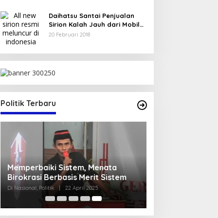
Daihatsu Santai Penjualan
Sirion Kalah Jauh dari Mobil
LCGC
20 Februari 2018
Politik Terbaru
Memperbaiki Sistem, Menata
Birokrasi Berbasis Merit Sistem
Di Nasional, Politik
|
22 April 2025