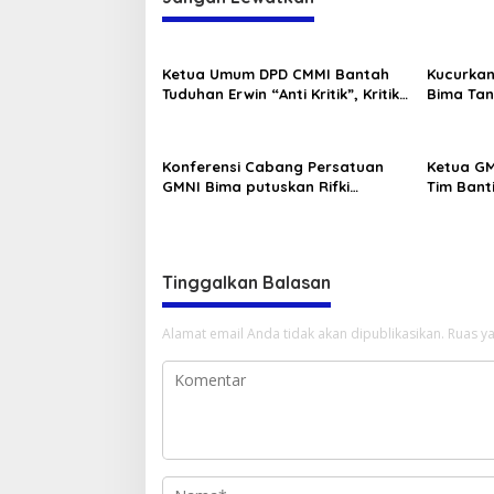
Ketua Umum DPD CMMI Bantah
Kucurkan
Tuduhan Erwin “Anti Kritik”, Kritik
Bima Tan
Boleh Tapi Jangan Fitnah
Konferensi Cabang Persatuan
Ketua GM
GMNI Bima putuskan Rifki
Tim Bant
Pratama dan Andi Supriyanto
PP Berha
sebagai ketua dan sekretaris
Miras
DPC sekaligus Formatur
Tinggalkan Balasan
Alamat email Anda tidak akan dipublikasikan.
Ruas ya