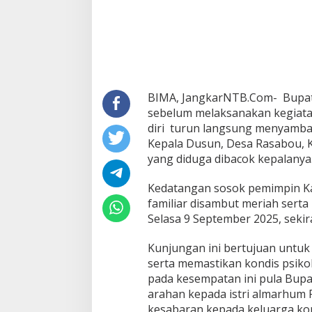
PKM
Bolo
BIMA, JangkarNTB.Com- Bupati
sebelum melaksanakan kegiat
diri turun langsung menyamba
Kepala Dusun, Desa Rasabou, 
yang diduga dibacok kepalanya
Kedatangan sosok pemimpin K
familiar disambut meriah serta
Selasa 9 September 2025, sekir
Kunjungan ini bertujuan untu
serta memastikan kondis psikol
pada kesempatan ini pula Bup
arahan kepada istri almarhum
kesabaran kepada keluarga kor