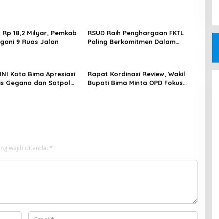
 Rp 18,2 Milyar, Pemkab
RSUD Raih Penghargaan FKTL
gani 9 Ruas Jalan
Paling Berkomitmen Dalam
Pelayanan
NI Kota Bima Apresiasi
Rapat Kordinasi Review, Wakil
is Gegana dan Satpol
Bupati Bima Minta OPD Fokus
sil Bongkar Gudang
Bekerja
ng wajib ditandai
*