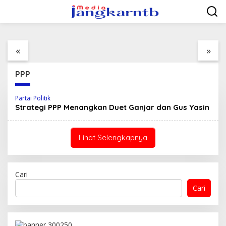
Lewati
ke
konten
Respon Cepat
Menuju Persatuan,
Laporan Masyarakat,
Melebarkan Ke
Unit Turjawali Sat
Internasional
«
»
Samapta Polres Bima
Kota Amankan Pria
Mabuk Resahkan
PPP
Warga
Partai Politik
Strategi PPP Menangkan Duet Ganjar dan Gus Yasin
Lihat Selengkapnya
Cari
Cari