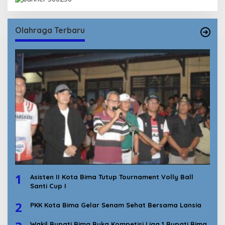
Olahraga Terbaru
1
Asisten II Kota Bima Tutup Tournament Volly Ball
Santi Cup I
2
PKK Kota Bima Gelar Senam Sehat Bersama Lansia
Wakil Bupati Bima Buka Kompetisi Liga 1 Bupati Bima