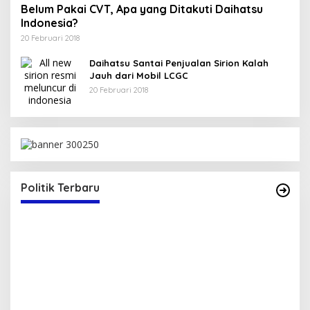
Belum Pakai CVT, Apa yang Ditakuti Daihatsu
Indonesia?
20 Februari 2018
Daihatsu Santai Penjualan Sirion Kalah
Jauh dari Mobil LCGC
20 Februari 2018
Bupati Bima Terima SK Sekretaris DPW PAN
NTB
Di Berita, Politik
|
17 Juli 2025
Politik Terbaru