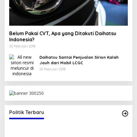
Belum Pakai CVT, Apa yang Ditakuti Daihatsu
Indonesia?
20 Februari 2018
Daihatsu Santai Penjualan Sirion Kalah
Jauh dari Mobil LCGC
20 Februari 2018
Bupati Bima Terima SK Sekretaris DPW PAN
NTB
Di Berita, Politik
|
17 Juli 2025
Politik Terbaru