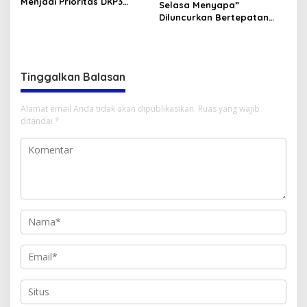
Menjadi Prioritas DKP3
Selasa Menyapa”
Lombok Utara?
Diluncurkan Bertepatan
Dengan Hari Kebangkitan
Nasional 20 Mei 2025
Tinggalkan Balasan
Alamat email Anda tidak akan dipublikasikan.
Ruas yang wajib
ditandai
*