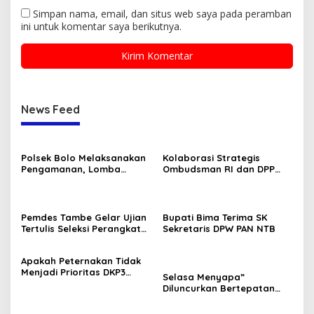
Simpan nama, email, dan situs web saya pada peramban
ini untuk komentar saya berikutnya.
News Feed
Polsek Bolo Melaksanakan
Kolaborasi Strategis
Pengamanan, Lomba
Ombudsman RI dan DPP
Karnaval tingkat TK/PAUD
GMNI Terpilih: Menguatkan
Se-Kecamatan Bolo dalam
Peran Pengawasan
Rangka Memeriahkan HUT
Pelayanan Publik
RI ke-80 .
Pemdes Tambe Gelar Ujian
Bupati Bima Terima SK
Tertulis Seleksi Perangkat
Sekretaris DPW PAN NTB
Desa “Kepala Dusun
Kamboja dan Bonsai.”
Apakah Peternakan Tidak
Menjadi Prioritas DKP3
Selasa Menyapa”
Lombok Utara?
Diluncurkan Bertepatan
Dengan Hari Kebangkitan
Nasional 20 Mei 2025