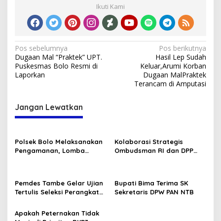
Ikuti Kami
Navigasi
Pos sebelumnya
Pos berikutnya
Dugaan Mal “Praktek” UPT.
Hasil Lep Sudah
pos
Puskesmas Bolo Resmi di
Keluar,Arumi Korban
Laporkan
Dugaan MalPraktek
Terancam di Amputasi
Jangan Lewatkan
Polsek Bolo Melaksanakan
Kolaborasi Strategis
Pengamanan, Lomba
Ombudsman RI dan DPP
Karnaval tingkat TK/PAUD
GMNI Terpilih: Menguatkan
Se-Kecamatan Bolo dalam
Peran Pengawasan
Rangka Memeriahkan HUT
Pelayanan Publik
Pemdes Tambe Gelar Ujian
Bupati Bima Terima SK
RI ke-80 .
Tertulis Seleksi Perangkat
Sekretaris DPW PAN NTB
Desa “Kepala Dusun
Kamboja dan Bonsai.”
Apakah Peternakan Tidak