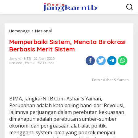
Lewati
ke
konten
Memperbaiki
Homepage
/
Nasional
Sistem,
Memperbaiki Sistem, Menata Birokrasi
Menata
Birokrasi
Berbasis Merit Sistem
Berbasis
Merit
Jangkar NTB
22 April 2025
Nasional
,
Politik
338 Dilihat
Sistem
Foto : Ashar S Yaman
BIMA, JangkarNTB.Com-Ashar S Yaman,
Perubahan adalah kata paling banci dari Revolusi,
lajimnya perjuangan dalam perebutan kekuasaan
dimanapun adalah perebutan sumber-sumber
ekonomi dan penguasaan alat-alat politik,
mengganti system lama yang bobrok menjadi