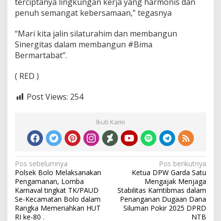
terciptanya lingkungan kerja yang harmonis dan
penuh semangat kebersamaan,” tegasnya
“Mari kita jalin silaturahim dan membangun
Sinergitas dalam membangun #Bima
Bermartabat”.
( RED )
Post Views:
254
Ikuti Kami
Navigasi
Pos sebelumnya
Pos berikutnya
Polsek Bolo Melaksanakan
Ketua DPW Garda Satu
pos
Pengamanan, Lomba
Mengajak Menjaga
Karnaval tingkat TK/PAUD
Stabilitas Kamtibmas dalam
Se-Kecamatan Bolo dalam
Penanganan Dugaan Dana
Rangka Memeriahkan HUT
Siluman Pokir 2025 DPRD
RI ke-80 .
NTB