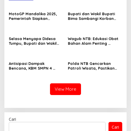
MotoGP Mandalika 2025,
Bupati dan Wakil Bupati
Pemerintah Siapkan
Bima Sambangi Korban
Strategi Sosial dan
Pembunuhan di PKM Bolo
Ekonomi untuk Masyarakat
Selasa Menyapa Didesa
Wagub NTB: Edukasi Obat
Tumpu, Bupati dan Wakil
Bahan Alam Penting
Bupati Bima Serap Aspirasi
Kesehatan Masyarakat
Masyarakat
Antisipasi Dampak
Polda NTB Gencarkan
Bencana, KBM SMPN 4
Patroli Wisata, Pastikan
Lambitu Dipindahkan
Objek Vital Aman dan
Kondusif
View More
Cari
Cari