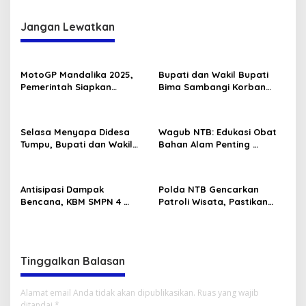
Jangan Lewatkan
MotoGP Mandalika 2025,
Bupati dan Wakil Bupati
Pemerintah Siapkan
Bima Sambangi Korban
Strategi Sosial dan
Pembunuhan di PKM Bolo
Ekonomi untuk Masyarakat
Selasa Menyapa Didesa
Wagub NTB: Edukasi Obat
Tumpu, Bupati dan Wakil
Bahan Alam Penting
Bupati Bima Serap Aspirasi
Kesehatan Masyarakat
Masyarakat
Antisipasi Dampak
Polda NTB Gencarkan
Bencana, KBM SMPN 4
Patroli Wisata, Pastikan
Lambitu Dipindahkan
Objek Vital Aman dan
Kondusif
Tinggalkan Balasan
Alamat email Anda tidak akan dipublikasikan.
Ruas yang wajib
ditandai
*