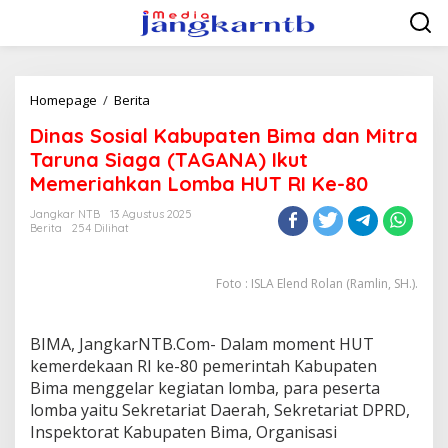
Lewati
ke
konten
Dinas
Homepage
/
Berita
Sosial
Dinas Sosial Kabupaten Bima dan Mitra
Kabupaten
Bima
Taruna Siaga (TAGANA) Ikut
dan
Memeriahkan Lomba HUT RI Ke-80
Mitra
Taruna
Jangkar NTB
13 Agustus 2025
Siaga
Berita
254 Dilihat
(TAGANA)
Ikut
Memeriahkan
Foto : ISLA Elend Rolan (Ramlin, SH.).
Lomba
HUT
RI
BIMA, JangkarNTB.Com- Dalam moment HUT
Ke-
kemerdekaan RI ke-80 pemerintah Kabupaten
80
Bima menggelar kegiatan lomba, para peserta
lomba yaitu Sekretariat Daerah, Sekretariat DPRD,
Inspektorat Kabupaten Bima, Organisasi