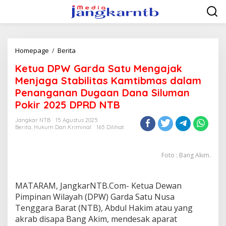
Lewati
ke
konten
Ketua
Homepage
/
Berita
DPW
Ketua DPW Garda Satu Mengajak
Garda
Satu
Menjaga Stabilitas Kamtibmas dalam
Mengajak
Penanganan Dugaan Dana Siluman
Menjaga
Pokir 2025 DPRD NTB
Stabilitas
Kamtibmas
Jangkar NTB
15 Agustus 2025
dalam
Berita
,
Hukum Dan Kriminal
165 Dilihat
Penanganan
Dugaan
Dana
Foto : Bang Akim.
Siluman
Pokir
2025
MATARAM, JangkarNTB.Com- Ketua Dewan
DPRD
NTB
Pimpinan Wilayah (DPW) Garda Satu Nusa
Tenggara Barat (NTB), Abdul Hakim atau yang
akrab disapa Bang Akim, mendesak aparat