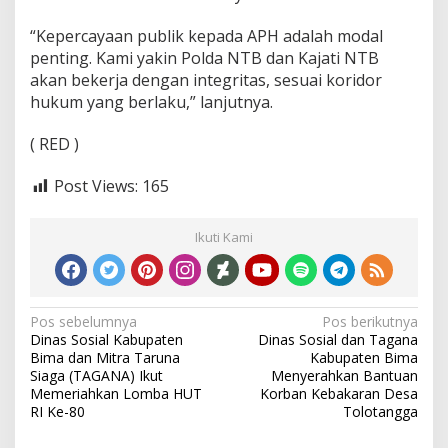
“Kepercayaan publik kepada APH adalah modal
penting. Kami yakin Polda NTB dan Kajati NTB
akan bekerja dengan integritas, sesuai koridor
hukum yang berlaku,” lanjutnya.
( RED )
Post Views:
165
Ikuti Kami
Navigasi
Pos sebelumnya
Pos berikutnya
Dinas Sosial Kabupaten
Dinas Sosial dan Tagana
pos
Bima dan Mitra Taruna
Kabupaten Bima
Siaga (TAGANA) Ikut
Menyerahkan Bantuan
Memeriahkan Lomba HUT
Korban Kebakaran Desa
RI Ke-80
Tolotangga