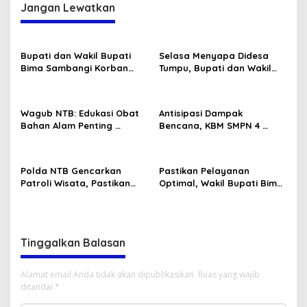
Jangan Lewatkan
Bupati dan Wakil Bupati
Selasa Menyapa Didesa
Bima Sambangi Korban
Tumpu, Bupati dan Wakil
Pembunuhan di PKM Bolo
Bupati Bima Serap Aspirasi
Masyarakat
Wagub NTB: Edukasi Obat
Antisipasi Dampak
Bahan Alam Penting
Bencana, KBM SMPN 4
Kesehatan Masyarakat
Lambitu Dipindahkan
Polda NTB Gencarkan
Pastikan Pelayanan
Patroli Wisata, Pastikan
Optimal, Wakil Bupati Bima
Objek Vital Aman dan
Sidak Ke Dukcapil Dan
Kondusif
Dikbudpora
Tinggalkan Balasan
Alamat email Anda tidak akan dipublikasikan.
Ruas yang wajib
ditandai
*