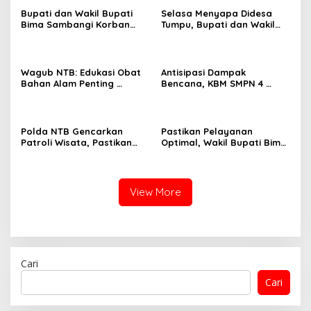
Bupati dan Wakil Bupati
Selasa Menyapa Didesa
Bima Sambangi Korban
Tumpu, Bupati dan Wakil
Pembunuhan di PKM Bolo
Bupati Bima Serap Aspirasi
Masyarakat
Wagub NTB: Edukasi Obat
Antisipasi Dampak
Bahan Alam Penting
Bencana, KBM SMPN 4
Kesehatan Masyarakat
Lambitu Dipindahkan
Polda NTB Gencarkan
Pastikan Pelayanan
Patroli Wisata, Pastikan
Optimal, Wakil Bupati Bima
Objek Vital Aman dan
Sidak Ke Dukcapil Dan
Kondusif
Dikbudpora
View More
Cari
Cari