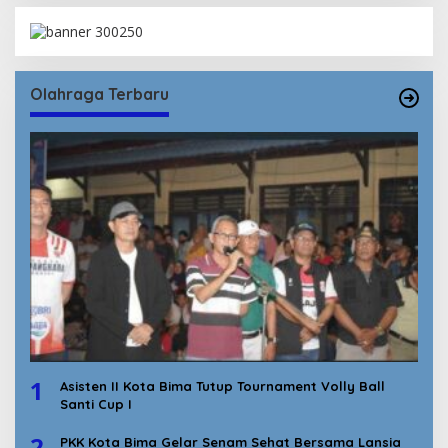
Olahraga Terbaru
1
Asisten II Kota Bima Tutup Tournament Volly Ball
Santi Cup I
2
PKK Kota Bima Gelar Senam Sehat Bersama Lansia