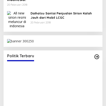
20 Februari 2018
Daihatsu Santai Penjualan Sirion Kalah
Jauh dari Mobil LCGC
20 Februari 2018
Bupati Bima Terima SK Sekretaris DPW PAN
NTB
Di Berita, Politik
|
17 Juli 2025
Politik Terbaru
S
T