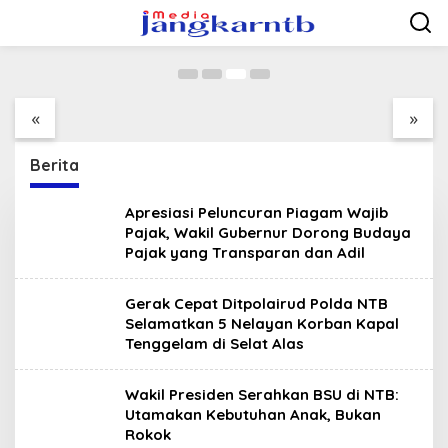
Utamakan Kebutuhan Anak, Bukan Rokok
Lewati
ke
1 Agustus 2025
konten
Wakil Presiden
Ujian Kenaikan Tingkat
Serahkan BSU di NTB:
Siswa Tapak Suci
Utamakan Kebutuhan
Putera Pimpinan
«
»
Anak, Bukan Rokok
Daerah 368 di SMK
Muhammadiyah Bolo
Berita
Apresiasi Peluncuran Piagam Wajib
Pajak, Wakil Gubernur Dorong Budaya
Pajak yang Transparan dan Adil
Gerak Cepat Ditpolairud Polda NTB
Selamatkan 5 Nelayan Korban Kapal
Tenggelam di Selat Alas
Wakil Presiden Serahkan BSU di NTB:
Utamakan Kebutuhan Anak, Bukan
Rokok