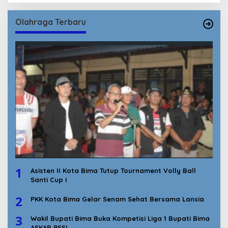
Olahraga Terbaru
1
Asisten II Kota Bima Tutup Tournament Volly Ball
Santi Cup I
2
PKK Kota Bima Gelar Senam Sehat Bersama Lansia
3
Wakil Bupati Bima Buka Kompetisi Liga 1 Bupati Bima
ASKAB PSSI.