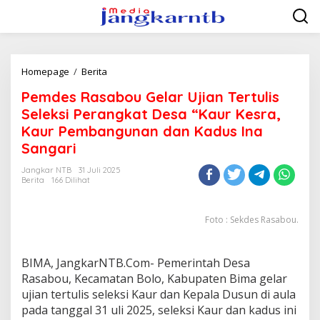
Lewati
ke
konten
Pemdes
Homepage
/
Berita
Rasabou
Pemdes Rasabou Gelar Ujian Tertulis
Gelar
Ujian
Seleksi Perangkat Desa “Kaur Kesra,
Tertulis
Kaur Pembangunan dan Kadus Ina
Seleksi
Sangari
Perangkat
Desa
Jangkar NTB
31 Juli 2025
"Kaur
Berita
166 Dilihat
Kesra,
Kaur
Pembangunan
Foto : Sekdes Rasabou.
dan
Kadus
Ina
BIMA, JangkarNTB.Com- Pemerintah Desa
Sangari
Rasabou, Kecamatan Bolo, Kabupaten Bima gelar
ujian tertulis seleksi Kaur dan Kepala Dusun di aula
pada tanggal 31 uli 2025, seleksi Kaur dan kadus ini