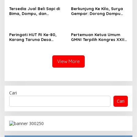
RI Ke-80
Rangka Memeriahkan HUT
RI ke-80 .
Tersedia Jual Beli Sapi di
Berkunjung Ke Kilo, Surya
Bima, Dompu, dan
Gempar: Dorong Dompu
Sumbawa
Jadi Ikon Pariwisata
Peringati HUT RI Ke-80,
Pertemuan Ketua Umum
Karang Taruna Desa
GMNI Terpilih Kongres XXII
Madawau Salongga Resmi
Bandung dengan Kubu DPP
Buka Turnamen
GMNI Arjuna–Dendy:
Menyulam Kembali Benang
Persatuan
View More
Cari
Cari