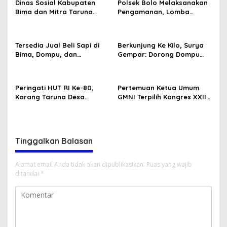
Dinas Sosial Kabupaten
Polsek Bolo Melaksanakan
Bima dan Mitra Taruna
Pengamanan, Lomba
Siaga (TAGANA) Ikut
Karnaval tingkat TK/PAUD
Memeriahkan Lomba HUT
Se-Kecamatan Bolo dalam
RI Ke-80
Rangka Memeriahkan HUT
Tersedia Jual Beli Sapi di
Berkunjung Ke Kilo, Surya
RI ke-80 .
Bima, Dompu, dan
Gempar: Dorong Dompu
Sumbawa
Jadi Ikon Pariwisata
Peringati HUT RI Ke-80,
Pertemuan Ketua Umum
Karang Taruna Desa
GMNI Terpilih Kongres XXII
Madawau Salongga Resmi
Bandung dengan Kubu DPP
Buka Turnamen
GMNI Arjuna–Dendy:
Menyulam Kembali Benang
Persatuan
Tinggalkan Balasan
Alamat email Anda tidak akan dipublikasikan.
Ruas yang wajib
ditandai
*