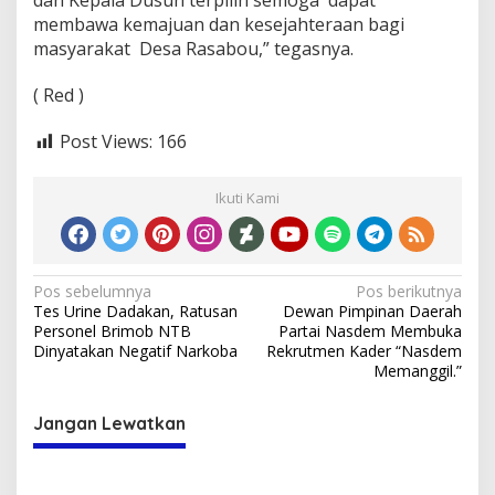
dan Kepala Dusun terpilih semoga dapat
membawa kemajuan dan kesejahteraan bagi
masyarakat Desa Rasabou,” tegasnya.
( Red )
Post Views:
166
Ikuti Kami
Navigasi
Pos sebelumnya
Pos berikutnya
Tes Urine Dadakan, Ratusan
Dewan Pimpinan Daerah
pos
Personel Brimob NTB
Partai Nasdem Membuka
Dinyatakan Negatif Narkoba
Rekrutmen Kader “Nasdem
Memanggil.”
Jangan Lewatkan