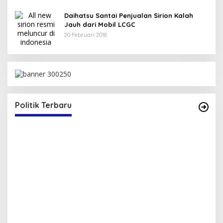
Daihatsu Santai Penjualan Sirion Kalah
Jauh dari Mobil LCGC
20 Februari 2018
Politik Terbaru
Serap Aspirasi Warga, Duta PAN Reses di
P
Tambe
2
Di Politik
|
13 Mei 2025
Di 