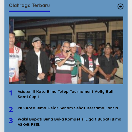
Olahraga Terbaru
1
Asisten II Kota Bima Tutup Tournament Volly Ball
Santi Cup I
2
PKK Kota Bima Gelar Senam Sehat Bersama Lansia
3
Wakil Bupati Bima Buka Kompetisi Liga 1 Bupati Bima
ASKAB PSSI.