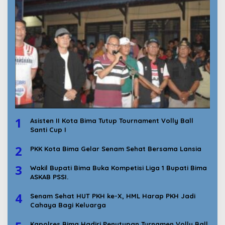
1
Asisten II Kota Bima Tutup Tournament Volly Ball
Santi Cup I
2
PKK Kota Bima Gelar Senam Sehat Bersama Lansia
3
Wakil Bupati Bima Buka Kompetisi Liga 1 Bupati Bima
ASKAB PSSI.
4
Senam Sehat HUT PKH ke-X, HML Harap PKH Jadi
Cahaya Bagi Keluarga
Kapolres Bima Hadiri Penutupan Turnamen Volly Ball