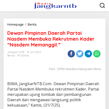
Lewati
ke
konten
Dewan
Homepage
/
Berita
Pimpinan
Dewan Pimpinan Daerah Partai
Daerah
Partai
Nasdem Membuka Rekrutmen Kader
Nasdem
“Nasdem Memanggil.”
Membuka
Rekrutmen
Jangkar NTB
31 Juli 2025
Kader
Berita
81 Dilihat
"Nasdem
Memanggil."
Foto : DPRD Nasdem kabupaten Bima.
BIMA, JangkarNTB.Com- Dewan Pimpinan Daerah
Partai Nasdem Membuka rekrutmen Kader, Partai
merupakan ujung tombak dari pembangunan
Daerah dan mengawasi langsung politik
kekuasaan,” Kamis, (31/7/25).