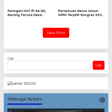
Peringati HUT RI Ke-80,
Pertemuan Ketua Umum
Karang Taruna Desa
GMNI Terpilih Kongres XXII
Madawau Salongga Resmi
Bandung dengan Kubu DPP
Buka Turnamen
GMNI Arjuna–Dendy:
Menyulam Kembali Benang
Persatuan
View More
Cari
Cari
Olahraga Terbaru