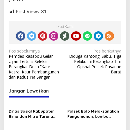
Post Views:
81
Ikuti Kami
Navigasi
Pos sebelumnya
Pos berikutnya
Pemdes Rasabou Gelar
Diduga Kantongi Sabu, Tiga
pos
Ujian Tertulis Seleksi
Pelaku ini Ketangkap Tim
Perangkat Desa “Kaur
Opsnal Polsek Rasanae
Kesra, Kaur Pembangunan
Barat
dan Kadus Ina Sangari
Jangan Lewatkan
Dinas Sosial Kabupaten
Polsek Bolo Melaksanakan
Bima dan Mitra Taruna
Pengamanan, Lomba
Siaga (TAGANA) Ikut
Karnaval tingkat TK/PAUD
Memeriahkan Lomba HUT
Se-Kecamatan Bolo dalam