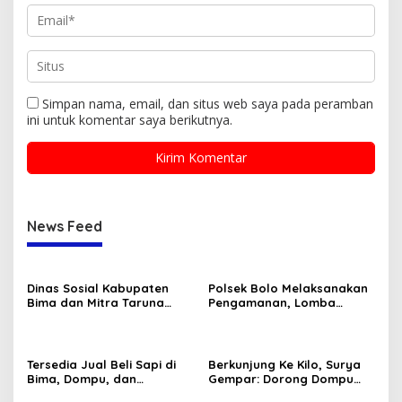
Simpan nama, email, dan situs web saya pada peramban
ini untuk komentar saya berikutnya.
News Feed
Dinas Sosial Kabupaten
Polsek Bolo Melaksanakan
Bima dan Mitra Taruna
Pengamanan, Lomba
Siaga (TAGANA) Ikut
Karnaval tingkat TK/PAUD
Memeriahkan Lomba HUT
Se-Kecamatan Bolo dalam
RI Ke-80
Rangka Memeriahkan HUT
RI ke-80 .
Tersedia Jual Beli Sapi di
Berkunjung Ke Kilo, Surya
Bima, Dompu, dan
Gempar: Dorong Dompu
Sumbawa
Jadi Ikon Pariwisata