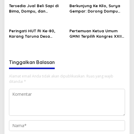
RI Ke-80
Rangka Memeriahkan HUT
Tersedia Jual Beli Sapi di
Berkunjung Ke Kilo, Surya
RI ke-80 .
Bima, Dompu, dan
Gempar: Dorong Dompu
Sumbawa
Jadi Ikon Pariwisata
Peringati HUT RI Ke-80,
Pertemuan Ketua Umum
Karang Taruna Desa
GMNI Terpilih Kongres XXII
Madawau Salongga Resmi
Bandung dengan Kubu DPP
Buka Turnamen
GMNI Arjuna–Dendy:
Menyulam Kembali Benang
Persatuan
Tinggalkan Balasan
Alamat email Anda tidak akan dipublikasikan.
Ruas yang wajib
ditandai
*