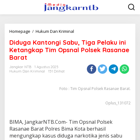
Lewati
ke
konten
Diduga
Homepage
/
Hukum Dan Kriminal
Kantongi
Diduga Kantongi Sabu, Tiga Pelaku ini
Sabu,
Tiga
Ketangkap Tim Opsnal Polsek Rasanae
Pelaku
Barat
ini
Ketangkap
Jangkar NTB
1 Agustus 2025
Tim
Hukum Dan Kriminal
151 Dilihat
Opsnal
Polsek
Rasanae
Foto : Tim Opsnal Polsek Rasanae Barat.
Barat
Oplus_131072
BIMA, JangkarNTB.Com- Tim Opsnal Polsek
Rasanae Barat Polres Bima Kota berhasil
mengungkap kasus diduga narkotika jenis sabu