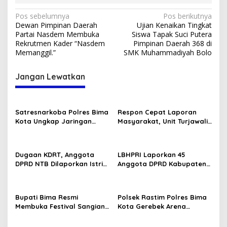
Navigasi
Pos sebelumnya
Pos berikutnya
Dewan Pimpinan Daerah
Ujian Kenaikan Tingkat
pos
Partai Nasdem Membuka
Siswa Tapak Suci Putera
Rekrutmen Kader “Nasdem
Pimpinan Daerah 368 di
Memanggil.”
SMK Muhammadiyah Bolo
Jangan Lewatkan
Satresnarkoba Polres Bima
Respon Cepat Laporan
Kota Ungkap Jaringan
Masyarakat, Unit Turjawali
Narkotika Lintas
Sat Samapta Polres Bima
Kecamatan, 5 Pengedar
Kota Amankan Pria Mabuk
Sabu Ditangkap
Resahkan Warga
Dugaan KDRT, Anggota
LBHPRI Laporkan 45
DPRD NTB Dilaporkan Istri
Anggota DPRD Kabupaten
ke Polisi
Bima Ke Kejari
Bupati Bima Resmi
Polsek Rastim Polres Bima
Membuka Festival Sangiang
Kota Gerebek Arena
Api
Sabung Ayam, Amankan 4
Ayam Aduan Beserta