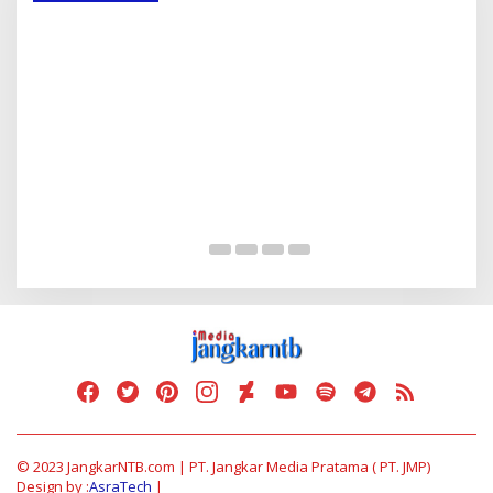
Serap Aspirasi Warga, Duta PAN Reses di
P
Tambe
2
Di Politik
|
13 Mei 2025
Di 
© 2023 JangkarNTB.com | PT. Jangkar Media Pratama ( PT. JMP)
Design by :
AsraTech
|