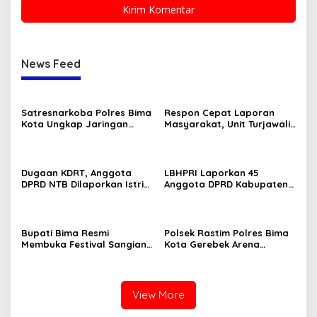
News Feed
Satresnarkoba Polres Bima
Respon Cepat Laporan
Kota Ungkap Jaringan
Masyarakat, Unit Turjawali
Narkotika Lintas
Sat Samapta Polres Bima
Kecamatan, 5 Pengedar
Kota Amankan Pria Mabuk
Sabu Ditangkap
Resahkan Warga
Dugaan KDRT, Anggota
LBHPRI Laporkan 45
DPRD NTB Dilaporkan Istri
Anggota DPRD Kabupaten
ke Polisi
Bima Ke Kejari
Bupati Bima Resmi
Polsek Rastim Polres Bima
Membuka Festival Sangiang
Kota Gerebek Arena
Api
Sabung Ayam, Amankan 4
Ayam Aduan Beserta
Gelanggang
View More