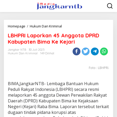
Lewati
ke
konten
LBHPRI
Homepage
/
Hukum Dan Kriminal
Laporkan
LBHPRI Laporkan 45 Anggota DPRD
45
Anggota
Kabupaten Bima Ke Kejari
DPRD
Kabupaten
Jangkar NTB
30 Juli 2025
Hukum Dan Kriminal
149 Dilihat
Bima
Ke
Kejari
Foto : LBHPRI.
BIMA,JangkarNTB- Lembaga Bantuan Hukum
Peduli Rakyat Indonesia (LBHPRI) secara resmi
melaporkan 45 anggota Dewan Perwakilan Rakyat
Daerah (DPRD) Kabupaten Bima ke Kejaksaan
Negeri (Kejari) Raba Bima. Laporan tersebut terkait
dugaan tindak pidana korupsi atas