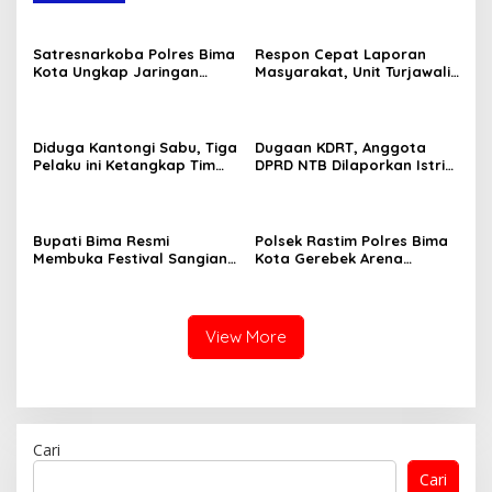
Satresnarkoba Polres Bima
Respon Cepat Laporan
Kota Ungkap Jaringan
Masyarakat, Unit Turjawali
Narkotika Lintas
Sat Samapta Polres Bima
Kecamatan, 5 Pengedar
Kota Amankan Pria Mabuk
Sabu Ditangkap
Resahkan Warga
Diduga Kantongi Sabu, Tiga
Dugaan KDRT, Anggota
Pelaku ini Ketangkap Tim
DPRD NTB Dilaporkan Istri
Opsnal Polsek Rasanae
ke Polisi
Barat
Bupati Bima Resmi
Polsek Rastim Polres Bima
Membuka Festival Sangiang
Kota Gerebek Arena
Api
Sabung Ayam, Amankan 4
Ayam Aduan Beserta
Gelanggang
View More
Cari
Cari