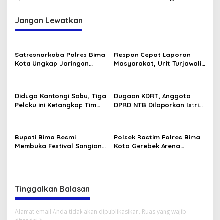
Jangan Lewatkan
Satresnarkoba Polres Bima
Respon Cepat Laporan
Kota Ungkap Jaringan
Masyarakat, Unit Turjawali
Narkotika Lintas
Sat Samapta Polres Bima
Kecamatan, 5 Pengedar
Kota Amankan Pria Mabuk
Sabu Ditangkap
Resahkan Warga
Diduga Kantongi Sabu, Tiga
Dugaan KDRT, Anggota
Pelaku ini Ketangkap Tim
DPRD NTB Dilaporkan Istri
Opsnal Polsek Rasanae
ke Polisi
Barat
Bupati Bima Resmi
Polsek Rastim Polres Bima
Membuka Festival Sangiang
Kota Gerebek Arena
Api
Sabung Ayam, Amankan 4
Ayam Aduan Beserta
Gelanggang
Tinggalkan Balasan
Alamat email Anda tidak akan dipublikasikan.
Ruas yang wajib