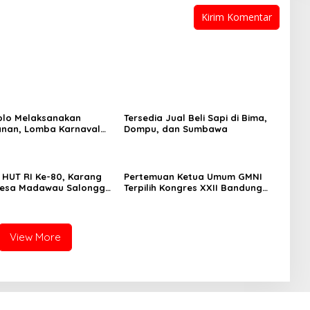
olo Melaksanakan
Tersedia Jual Beli Sapi di Bima,
nan, Lomba Karnaval
Dompu, dan Sumbawa
TK/PAUD Se-Kecamatan
lam Rangka
kan HUT RI ke-80 .
i HUT RI Ke-80, Karang
Pertemuan Ketua Umum GMNI
Desa Madawau Salongga
Terpilih Kongres XXII Bandung
ka Turnamen
dengan Kubu DPP GMNI Arjuna–
Dendy: Menyulam Kembali
Benang Persatuan
View More