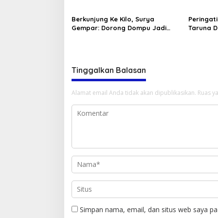
Ke-80
Bolo da
Memeriah
Berkunjung Ke Kilo, Surya
Peringat
Gempar: Dorong Dompu Jadi
Taruna 
Ikon Pariwisata
Resmi Bu
Tinggalkan Balasan
Alamat email Anda tidak akan dipublikasikan.
Ruas ya
Simpan nama, email, dan situs web saya pa