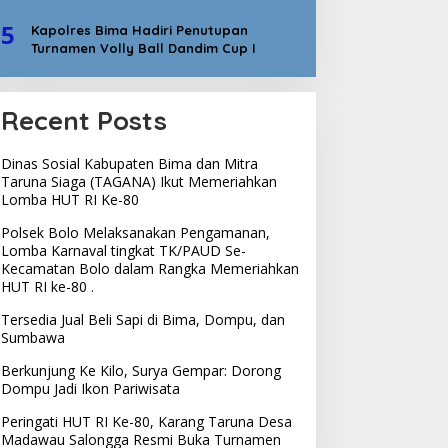
5
Kapolres Bima Hadiri Penutupan
Turnamen Volly Ball Dandim Cup I
Recent Posts
Dinas Sosial Kabupaten Bima dan Mitra
Taruna Siaga (TAGANA) Ikut Memeriahkan
Lomba HUT RI Ke-80
Polsek Bolo Melaksanakan Pengamanan,
Lomba Karnaval tingkat TK/PAUD Se-
Kecamatan Bolo dalam Rangka Memeriahkan
HUT RI ke-80 .
Tersedia Jual Beli Sapi di Bima, Dompu, dan
Sumbawa
Berkunjung Ke Kilo, Surya Gempar: Dorong
Dompu Jadi Ikon Pariwisata
Peringati HUT RI Ke-80, Karang Taruna Desa
Madawau Salongga Resmi Buka Turnamen