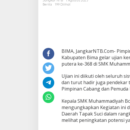
Jangkar NTB
1 Agustus 2025
368
Berita
199 Dilihat
di
SMK
Muhammadiyah
Bolo
BIMA, JangkarNTB.Com- Pimpi
Kabupaten Bima gelar ujian ken
putera ke-368 di SMK Muhammadi
Ujian ini diikuti oleh seluruh 
dan turut hadir juga pendekar 
Pimpinan Cabang dan Pemuda
Kepala SMK Muhammadiyah Bolo
mengungkapkan Kegiatan ini d
Daerah Tapak Suci dalam rangk
melihat peningkatan potensi ya