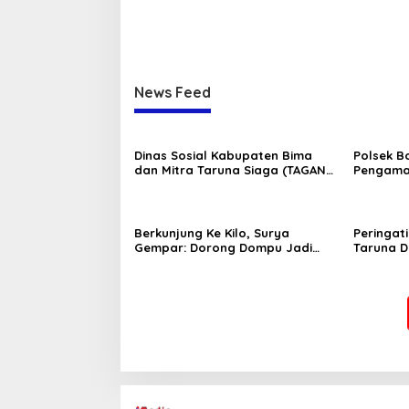
News Feed
Dinas Sosial Kabupaten Bima
Polsek B
dan Mitra Taruna Siaga (TAGANA)
Pengama
Ikut Memeriahkan Lomba HUT RI
tingkat 
Ke-80
Bolo da
Memeriah
Berkunjung Ke Kilo, Surya
Peringat
Gempar: Dorong Dompu Jadi
Taruna 
Ikon Pariwisata
Resmi Bu