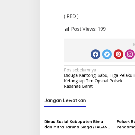
( RED )
Post Views:
199
I
Navigasi
Pos sebelumnya
Diduga Kantongi Sabu, Tiga Pelaku i
pos
Ketangkap Tim Opsnal Polsek
Rasanae Barat
Jangan Lewatkan
Dinas Sosial Kabupaten Bima
Polsek B
dan Mitra Taruna Siaga (TAGANA)
Pengama
Ikut Memeriahkan Lomba HUT RI
tingkat 