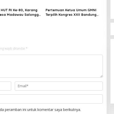
lam Rangka
kan HUT RI ke-80 .
i HUT RI Ke-80, Karang
Pertemuan Ketua Umum GMNI
Desa Madawau Salongga
Terpilih Kongres XXII Bandung
ka Turnamen
dengan Kubu DPP GMNI Arjuna–
Dendy: Menyulam Kembali
Benang Persatuan
Bupati Bim
DPW PAN 
Di Berita, Politik
ng wajib ditandai
*
da peramban ini untuk komentar saya berikutnya.