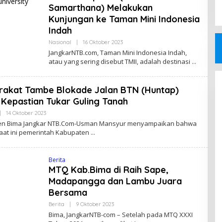
Samarthana) Melakukan
Kunjungan ke Taman Mini Indonesia
Indah
Oleh
Nasional
|
16 Oktober 2023
Jangkar
JangkarNTB.com, Taman Mini Indonesia Indah,
NTB
atau yang sering disebut TMII, adalah destinasi
rakat Tambe Blokade Jalan BTN (Huntap)
 Kepastian Tukar Guling Tanah
Oleh
|
14 Oktober 2023
Jangkar
en Bima Jangkar NTB.Com-Usman Mansyur menyampaikan bahwa
NTB
aat ini pemerintah Kabupaten
Berita
MTQ Kab.Bima di Raih Sape,
Madapangga dan Lambu Juara
Bersama
Oleh
Berita
|
9 Oktober 2023
Jangkar
Bima, JangkarNTB-com – Setelah pada MTQ XXXI
NTB