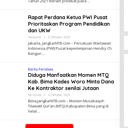
Tahun 2021 meraih predikat Juara
Rapat Perdana Ketua PWI Pusat
Prioritaskan Program Pendidikan
dan UKW
Oleh
Nasional
|
5 Oktober 2023
Jangkar
Jakarta, JangkarNTB-com – Persatuan Wartawan
NTB
Indonesia (PWI) Pusat kepemimpinan Hendry Ch
Bangun
Berita Peristiwa
Diduga Manfaatkan Momen MTQ
Kab. Bima Kades Woro Minta Dana
Ke Kontraktor senilai Jutaan
Oleh
Peristiwa
|
4 Oktober 2023
Serap Aspirasi Warga, Duta PAN
Jangkar
Bima,JangkarNTB.com – Momen Musabaqoh
NTB
Reses di Tambe
Tilawatil Qur’an (MTQ) Kabupaten Bima yang di
Di Politik
|
13 Mei 2025
helat