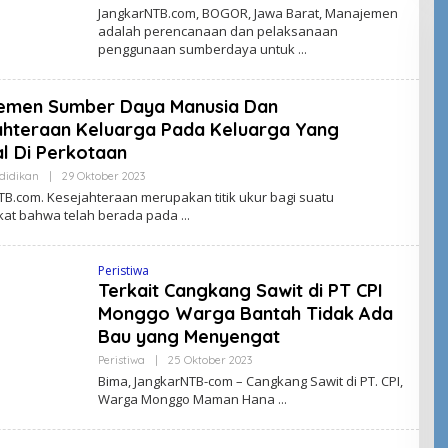
Jangkar
JangkarNTB.com, BOGOR, Jawa Barat, Manajemen
NTB
adalah perencanaan dan pelaksanaan
penggunaan sumberdaya untuk
emen Sumber Daya Manusia Dan
ahteraan Keluarga Pada Keluarga Yang
l Di Perkotaan
Oleh
didikan
|
29 Oktober 2023
Jangkar
TB.com. Kesejahteraan merupakan titik ukur bagi suatu
NTB
at bahwa telah berada pada
Peristiwa
Terkait Cangkang Sawit di PT CPI
Monggo Warga Bantah Tidak Ada
Bau yang Menyengat
Oleh
Peristiwa
|
25 Oktober 2023
Jangkar
Bima, JangkarNTB-com – Cangkang Sawit di PT. CPI,
NTB
Warga Monggo Maman Hana