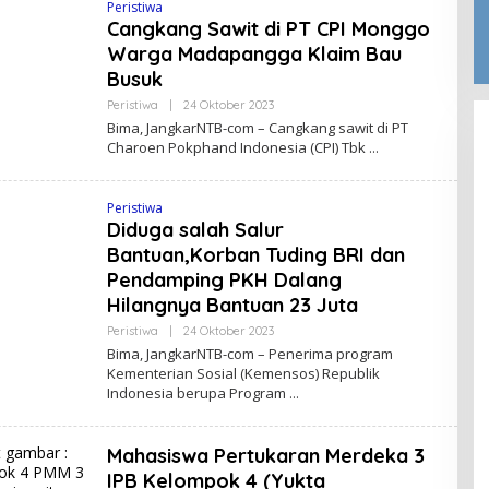
Peristiwa
Cangkang Sawit di PT CPI Monggo
Warga Madapangga Klaim Bau
Busuk
Oleh
Peristiwa
|
24 Oktober 2023
Jangkar
Bima, JangkarNTB-com – Cangkang sawit di PT
NTB
Charoen Pokphand Indonesia (CPI) Tbk
Peristiwa
Diduga salah Salur
Bantuan,Korban Tuding BRI dan
Pendamping PKH Dalang
Hilangnya Bantuan 23 Juta
Oleh
Peristiwa
|
24 Oktober 2023
Jangkar
Bima, JangkarNTB-com – Penerima program
NTB
Kementerian Sosial (Kemensos) Republik
Indonesia berupa Program
Mahasiswa Pertukaran Merdeka 3
IPB Kelompok 4 (Yukta