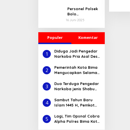
Bupati Terima
Aspirasi Pemuda
Personel Polsek
Dibarengi Kadis
Bolo
Dikbudpora Siap
Melaksanakan K
16 Juni 2025
Fasilitasi Data
egiatan Bakti
R2 dan R3
Sosial Religi
Pembersihan
Populer
Komentar
TPU Desa
Kananga
Diduga Jadi Pengedar
1
Narkoba Pria Asal Desa
Nisa ini Diciduk Tim
Opsanal Sat-
Pemerintah Kota Bima
2
Resnarkoba Polres
Mengucapkan Selamat
Bima
Tahun Baru Islam 1
Muharam 1445 H
Dua Terduga Pengedar
3
Narkoba jenis Shabu
Asal Dompu di
Amankan Polres Bima
Sambut Tahun Baru
4
Islam 1445 H, Pemkot
Bima Bagi undian Paket
Umroh untuk
Lagi, Tim Opsnal Cobra
5
Pengunjung
Alpha Polres Bima Kota
Berhasil Ungkap