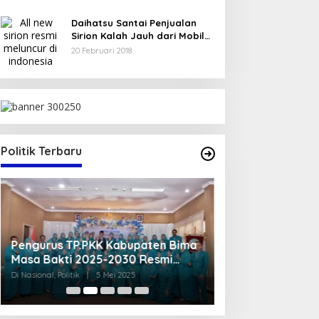
Daihatsu Santai Penjualan
Sirion Kalah Jauh dari Mobil
LCGC
20 Februari 2018
Politik Terbaru
Pengurus TP.PKK Kabupaten Bima
Ady-Irfan Kompak
Masa Bakti 2025-2030 Resmi
Dinner Festival 
Dikukuhkan
Di Nasional, Politik
|
5 Mei 2025
Di Nasional, Politik
|
26