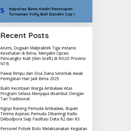
5
Kapolres Bima Hadiri Penutupan
Turnamen Volly Ball Dandim Cup I
Recent Posts
Arumi, Dugaan Malpraktek Tiga Instansi
Kesehatan di Bima, Menjalini Oprasi
Pencangko Kulit (Skin Graft) di RSUD Provinsi
NTB
Pawai Rimpu dan Doa Dana Serentak Awali
Peringatan Hari Jadi Bima 2025
Bukti Kecintaan Warga Ambalawi Atas
Program Selasa Menyapa disambut Dengan
Tari Tradisional
Ngopi Bareng Pemuda Ambalawi, Bupati
Terima Aspirasi Pemuda Dibarengi Kadis
Dikbudpora Siap Fasilitasi Data R2 dan R3
Personel Polsek Bolo Melaksanakan Kegiatan