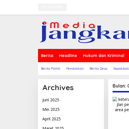
Lewati
ke
17 Juni 2025
Terms of Service
Indeks Berit
konten
Berita
Headline
Hukum dan Kriminal
Berita Politik
Pendidikan
Berita Desa
Sepakbol
Archives
Bulan:
Juni 2025
Mei 2025
April 2025
Maret 2025