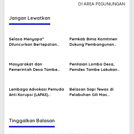
DI AREA PEGUNUNGAN
Jangan Lewatkan
Selasa Menyapa”
Pemkab Bima Komitmen
Diluncurkan Bertepatan
Dukung Pembangunan
Dengan Hari Kebangkitan
Sekolah Rakyat
Nasional 20 Mei 2025
Masyarakat dan
Penilaian Lomba Desa,
Pemerintah Desa Tambe
Pemdes Tambe Lakukan
Kompak Sambut Panitia
Persiapan
Lomba
Lembaga Advokasi Pemuda
Belasan Sapi Tewas di
Anti Korupsi (LAPAS)
Pelabuhan Gili Mas
Mengelar Aksi Demonstrasi
Peternak Protes dan
di Depan Kantor Dikbut dan
Membakar Ban Bekas
DPRD Provinsi NTB
Tinggalkan Balasan