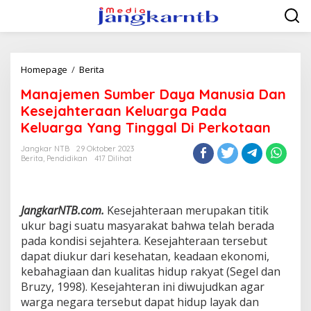
Lewati
ke
konten
Manajemen
Homepage
/
Berita
Sumber
Manajemen Sumber Daya Manusia Dan
Daya
Manusia
Kesejahteraan Keluarga Pada
Dan
Keluarga Yang Tinggal Di Perkotaan
Kesejahteraan
Keluarga
Jangkar NTB
29 Oktober 2023
Pada
Berita
,
Pendidikan
417 Dilihat
Keluarga
Yang
Tinggal
Di
JangkarNTB.com.
Kesejahteraan merupakan titik
Perkotaan
ukur bagi suatu masyarakat bahwa telah berada
pada kondisi sejahtera. Kesejahteraan tersebut
dapat diukur dari kesehatan, keadaan ekonomi,
kebahagiaan dan kualitas hidup rakyat (Segel dan
Bruzy, 1998). Kesejahteran ini diwujudkan agar
warga negara tersebut dapat hidup layak dan