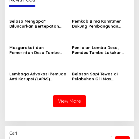
Selasa Menyapa”
Pemkab Bima Komitmen
Diluncurkan Bertepatan
Dukung Pembangunan
Dengan Hari Kebangkitan
Sekolah Rakyat
Nasional 20 Mei 2025
Masyarakat dan
Penilaian Lomba Desa,
Pemerintah Desa Tambe
Pemdes Tambe Lakukan
Kompak Sambut Panitia
Persiapan
Lomba
Lembaga Advokasi Pemuda
Belasan Sapi Tewas di
Anti Korupsi (LAPAS)
Pelabuhan Gili Mas
Mengelar Aksi Demonstrasi
Peternak Protes dan
di Depan Kantor Dikbut dan
Membakar Ban Bekas
DPRD Provinsi NTB
View More
Cari