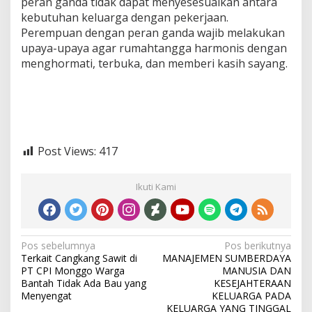
peran ganda tidak dapat menyesesuaikan antara
kebutuhan keluarga dengan pekerjaan.
Perempuan dengan peran ganda wajib melakukan
upaya-upaya agar rumahtangga harmonis dengan
menghormati, terbuka, dan memberi kasih sayang.
Post Views:
417
Ikuti Kami
Navigasi
Pos sebelumnya
Pos berikutnya
Terkait Cangkang Sawit di
MANAJEMEN SUMBERDAYA
pos
PT CPI Monggo Warga
MANUSIA DAN
Bantah Tidak Ada Bau yang
KESEJAHTERAAN
Menyengat
KELUARGA PADA
KELUARGA YANG TINGGAL