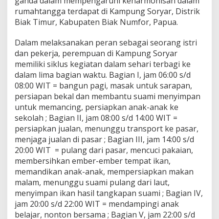
ganda dalam mempengaruhi keharmonisan dalam
rumahtangga terdapat di Kampung Soryar, Distrik
Biak Timur, Kabupaten Biak Numfor, Papua.
Dalam melaksanakan peran sebagai seorang istri
dan pekerja, perempuan di Kampung Soryar
memiliki siklus kegiatan dalam sehari terbagi ke
dalam lima bagian waktu. Bagian I, jam 06:00 s/d
08:00 WIT = bangun pagi, masak untuk sarapan,
persiapan bekal dan membantu suami menyimpan
untuk memancing, persiapkan anak-anak ke
sekolah ; Bagian II, jam 08:00 s/d 14:00 WIT =
persiapkan jualan, menunggu transport ke pasar,
menjaga jualan di pasar ; Bagian III, jam 14:00 s/d
20:00 WIT = pulang dari pasar, mencuci pakaian,
membersihkan ember-ember tempat ikan,
memandikan anak-anak, mempersiapkan makan
malam, menunggu suami pulang dari laut,
menyimpan ikan hasil tangkapan suami ; Bagian IV,
jam 20:00 s/d 22:00 WIT = mendampingi anak
belajar, nonton bersama ; Bagian V, jam 22:00 s/d