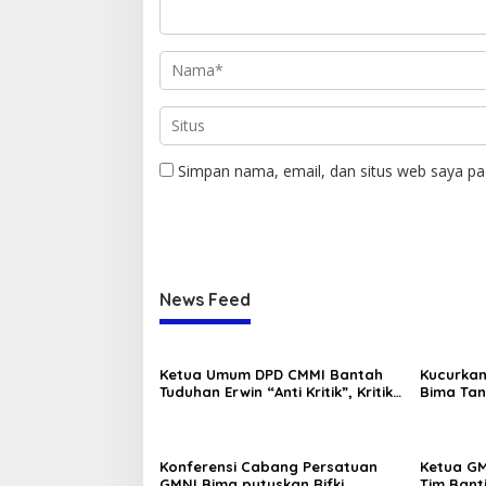
Simpan nama, email, dan situs web saya pa
News Feed
Ketua Umum DPD CMMI Bantah
Kucurkan
Tuduhan Erwin “Anti Kritik”, Kritik
Bima Tan
Boleh Tapi Jangan Fitnah
Konferensi Cabang Persatuan
Ketua GM
GMNI Bima putuskan Rifki
Tim Bant