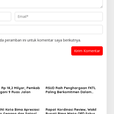
da peramban ini untuk komentar saya berikutnya.
 Rp 18,2 Milyar, Pemkab
RSUD Raih Penghargaan FKTL
gani 9 Ruas Jalan
Paling Berkomitmen Dalam
Pelayanan
NI Kota Bima Apresiasi
Rapat Kordinasi Review, Wakil
is Gegana dan Satpol
Bupati Bima Minta OPD Fokus