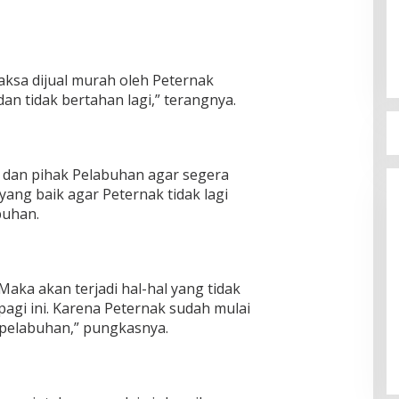
aksa dijual murah oleh Peternak
an tidak bertahan lagi,” terangnya.
Bupati Bima Terima SK Sekretaris
DPW PAN NTB
dan pihak Pelabuhan agar segera
Di Berita, Politik
|
17 Juli 2025
yang baik agar Peternak tidak lagi
buhan.
 Maka akan terjadi hal-hal yang tidak
 pagi ini. Karena Peternak sudah mulai
 pelabuhan,” pungkasnya.