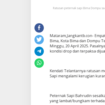
dan
Membakar
Ratusan peternak sapi Bima Dompu saa
Ban
Bekas
Mataram,Jangkantb.con- Empat 
Bima, Kota Bima dan Dompu Tel
Minggu, 20 April 2025. Pasaln
kondisi drop dan terpaksa diju
Kendati Telantarnya ratusan m
Sapi mengalami kerugian kuran
Peternak Sapi Bahrudin sesalk
yang lambat/bungkam terhadap