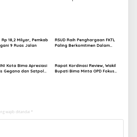
 Rp 18,2 Milyar, Pemkab
RSUD Raih Penghargaan FKTL
gani 9 Ruas Jalan
Paling Berkomitmen Dalam
Pelayanan
NI Kota Bima Apresiasi
Rapat Kordinasi Review, Wakil
is Gegana dan Satpol
Bupati Bima Minta OPD Fokus
sil Bongkar Gudang
Bekerja
ng wajib ditandai
*