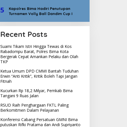
5
Kapolres Bima Hadiri Penutupan
Turnamen Volly Ball Dandim Cup I
Recent Posts
Suami Tikam Istri Hingga Tewas di Kos
Rabadompu Barat, Polres Bima Kota
Bergerak Cepat Amankan Pelaku dan Olah
TKP
Ketua Umum DPD CMMI Bantah Tuduhan
Erwin “Anti Kritik”, Kritik Boleh Tapi Jangan
Fitnah
Kucurkan Rp 18,2 Milyar, Pemkab Bima
Tangani 9 Ruas Jalan
RSUD Raih Penghargaan FKTL Paling
Berkomitmen Dalam Pelayanan
Konferensi Cabang Persatuan GMNI Bima
putuskan Rifki Pratama dan Andi Supriyanto