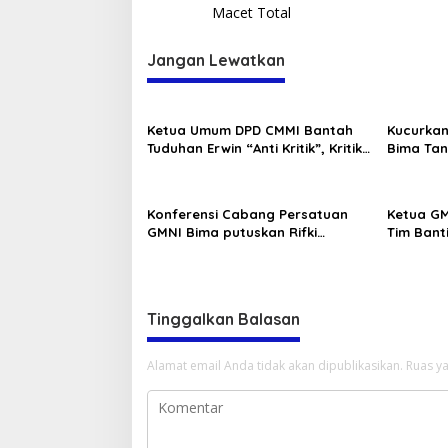
Macet Total
Jangan Lewatkan
Ketua Umum DPD CMMI Bantah
Kucurkan
Tuduhan Erwin “Anti Kritik”, Kritik
Bima Tan
Boleh Tapi Jangan Fitnah
Konferensi Cabang Persatuan
Ketua GM
GMNI Bima putuskan Rifki
Tim Bant
Pratama dan Andi Supriyanto
PP Berha
sebagai ketua dan sekretaris
Miras
DPC sekaligus Formatur
Tinggalkan Balasan
Alamat email Anda tidak akan dipublikasikan.
Ruas ya