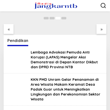
untuk Pariwisata Selong Belanak
Lewati
ke
4 Februari 2025
konten
Bukti Kecintaan
Ngopi Bareng Pemuda
Warga Ambalawi Atas
Ambalawi, Bupati
Program Selasa
Terima Aspirasi
«
»
Menyapa disambut
Pemuda Dibarengi
Dengan Tari
Kadis Dikbudpora Siap
Tradisional
Fasilitasi Data R2 dan
Pendidikan
R3
Lembaga Advokasi Pemuda Anti
Korupsi (LAPAS) Mengelar Aksi
Demonstrasi di Depan Kantor Dikbut
dan DPRD Provinsi NTB
KKN PMD Unram Gelar Penanaman di
Area Wisata Makam Keramat Desa
Padak Guar untuk Meningkatkan
Lingkungan dan Perekonomian Sektor
Wisata