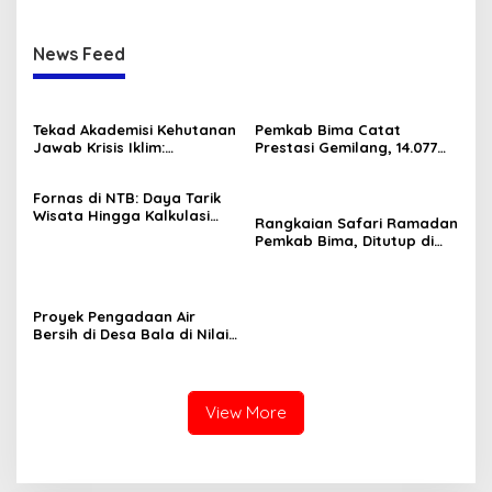
News Feed
Tekad Akademisi Kehutanan
Pemkab Bima Catat
Jawab Krisis Iklim:
Prestasi Gemilang, 14.077
Lokakarya FOReTIKa
Tenaga Honorer Diangkat
Hasilkan Peta Jalan
Jadi PPPK Paruh Waktu
Fornas di NTB: Daya Tarik
Konkret untuk FOLU Net
Wisata Hingga Kalkulasi
Sink 2030
Rangkaian Safari Ramadan
Ekonomi Sang Gubernur
Pemkab Bima, Ditutup di
Tambora dan Sanggar
Proyek Pengadaan Air
Bersih di Desa Bala di Nilai
Gagal.
View More