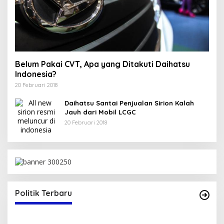
Belum Pakai CVT, Apa yang Ditakuti Daihatsu
Indonesia?
20 Februari 2018
Daihatsu Santai Penjualan Sirion Kalah
Jauh dari Mobil LCGC
20 Februari 2018
ma SK Sekretaris DPW PAN
i 2025
Politik Terbaru