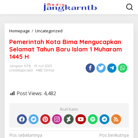
Lewati
ke
konten
Pemerintah
Homepage
/
Uncategorized
Kota
Pemerintah Kota Bima Mengucapkan
Bima
Mengucapkan
Selamat Tahun Baru Islam 1 Muharam
Selamat
1445 H
Tahun
Baru
Jangkar NTB
19 Juli 2023
Islam
Uncategorized
4482 Dilihat
1
Muharam
1445
H
Post Views:
4,482
Ikuti Kami
Navigasi
Pos sebelumnya
Pos berikutnya