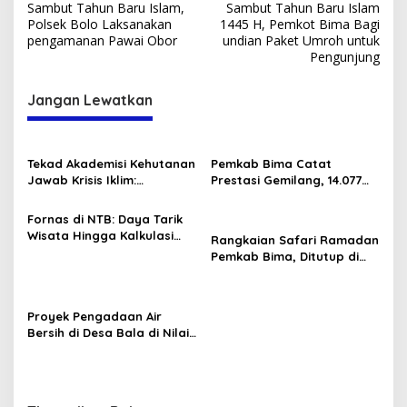
Sambut Tahun Baru Islam,
Sambut Tahun Baru Islam
pos
Polsek Bolo Laksanakan
1445 H, Pemkot Bima Bagi
pengamanan Pawai Obor
undian Paket Umroh untuk
Pengunjung
Jangan Lewatkan
Tekad Akademisi Kehutanan
Pemkab Bima Catat
Jawab Krisis Iklim:
Prestasi Gemilang, 14.077
Lokakarya FOReTIKa
Tenaga Honorer Diangkat
Hasilkan Peta Jalan
Jadi PPPK Paruh Waktu
Fornas di NTB: Daya Tarik
Konkret untuk FOLU Net
Wisata Hingga Kalkulasi
Rangkaian Safari Ramadan
Sink 2030
Ekonomi Sang Gubernur
Pemkab Bima, Ditutup di
Tambora dan Sanggar
Proyek Pengadaan Air
Bersih di Desa Bala di Nilai
Gagal.