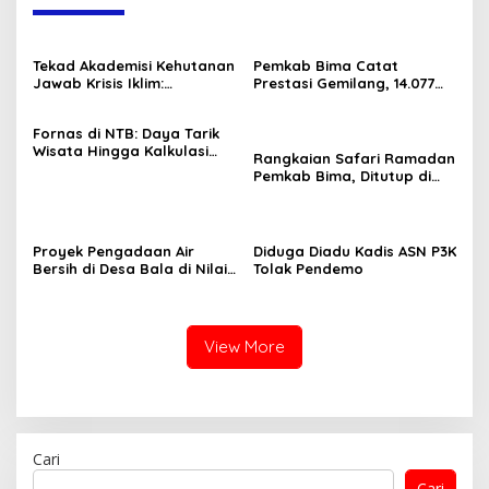
Tekad Akademisi Kehutanan
Pemkab Bima Catat
Jawab Krisis Iklim:
Prestasi Gemilang, 14.077
Lokakarya FOReTIKa
Tenaga Honorer Diangkat
Hasilkan Peta Jalan
Jadi PPPK Paruh Waktu
Fornas di NTB: Daya Tarik
Konkret untuk FOLU Net
Wisata Hingga Kalkulasi
Sink 2030
Rangkaian Safari Ramadan
Ekonomi Sang Gubernur
Pemkab Bima, Ditutup di
Tambora dan Sanggar
Proyek Pengadaan Air
Diduga Diadu Kadis ASN P3K
Bersih di Desa Bala di Nilai
Tolak Pendemo
Gagal.
View More
Cari
Cari