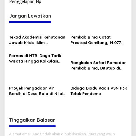
Penggelapan Hp
Jangan Lewatkan
Tekad Akademisi Kehutanan
Pemkab Bima Catat
Jawab Krisis Iklim:
Prestasi Gemilang, 14.077
Lokakarya FOReTIKa
Tenaga Honorer Diangkat
Hasilkan Peta Jalan
Jadi PPPK Paruh Waktu
Fornas di NTB: Daya Tarik
Konkret untuk FOLU Net
Wisata Hingga Kalkulasi
Rangkaian Safari Ramadan
Sink 2030
Ekonomi Sang Gubernur
Pemkab Bima, Ditutup di
Tambora dan Sanggar
Proyek Pengadaan Air
Diduga Diadu Kadis ASN P3K
Bersih di Desa Bala di Nilai
Tolak Pendemo
Gagal.
Tinggalkan Balasan
Alamat email Anda tidak akan dipublikasikan.
Ruas yang wajib