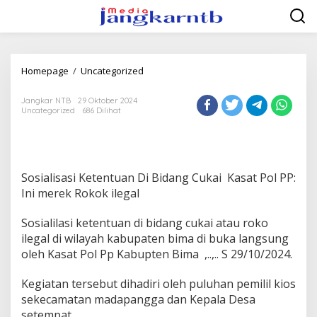
Lewati
ke
konten
Tidak
Homepage
/
Uncategorized
ada
judul
Jangkar NTB
29 Oktober 2024
Uncategorized
686 Dilihat
Sosialisasi Ketentuan Di Bidang Cukai Kasat Pol PP:
Ini merek Rokok ilegal
Sosialilasi ketentuan di bidang cukai atau roko
ilegal di wilayah kabupaten bima di buka langsung
oleh Kasat Pol Pp Kabupten Bima ,..,.. S 29/10/2024.
Kegiatan tersebut dihadiri oleh puluhan pemilil kios
sekecamatan madapangga dan Kepala Desa
setempat.