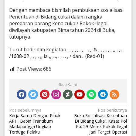
Dengan membaca bismilah pembukaan sosialisasi
Penentuan di Bidang cukai dalam rangka
peredaran barang kena cukai/ Rokok ilegal
diwilayah kabupaten Bima tahun 2024 di Buka,
tutupnya
Turut hadir dlm kegiatan . , ,..,., , , . , ,, & , , , , , , ,, , ,..
/
1608-02
, , , , ,, ia ,, , ., . , . . , / dan . .(Red-01)
Post Views:
686
Ikuti Kami
Navigasi
Pos sebelumnya
Pos berikutnya
Kerja Sama Dengan Pihak
Buka Sosialisasi Ketentuan
pos
APH, Babin Trantibum
Di Bidang Cukai, Kasat Pol
Madapangga Ungkap
Pp: 29 Merek Rokok Ilegal
Terduga Pelaku
Jadi Target Operasi