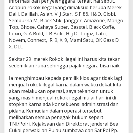
informasi dan penyelenggara terkait hal sebut.
Adapun rokok ilegal yang dimaksud berupa Merek
Dalil, Dalillah, Aslah, V. J Star, S.P 86, H&D, Globi,
Sempurna M, Black Stik, Jangger, Amazone, Mango
Top, Bhose, Cahaya Super, Basstel, Black Coffe,
Luxio, G. A Bold, J. B Bold, H. j D, Logiz, Lato,
Novem, Connext, R. 9, X. 9, Mami Satu, OK Gass D.
X, DLL
Sekitar 29 merek Rokok ilegal ini harus kita tekan
sedemikian rupa sehingga pajak negara bisa naik.
Ia menghimbau kepada pemilik kios agar tidak lagi
menjual rokok ilegal karna dalam waktu dekat kita
akan melakukan operasi, saya tekankan untuk
yang masih menjual rokok ilegal mulai hari ini di
stopkan karna ada konsekuensi administrasi dan
pidana. Kemudian dalam operasi tersebut
melibatkan semua penegak hukum seperti
TNI/Polri, Kejaksaan dan Direktorat jenderal Bea
Cukai perwakilan Pulau sumbawa dan Sat Pol Pp.