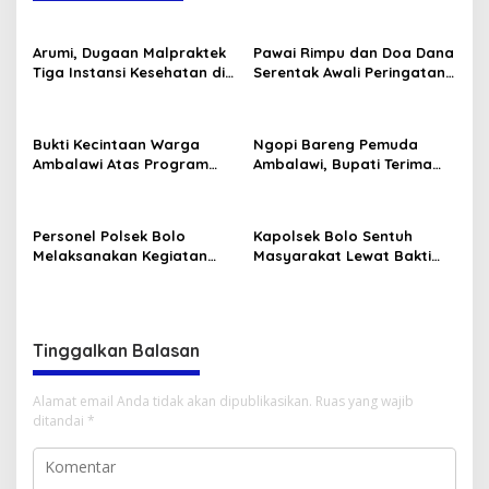
Arumi, Dugaan Malpraktek
Pawai Rimpu dan Doa Dana
Tiga Instansi Kesehatan di
Serentak Awali Peringatan
Bima, Menjalini Oprasi
Hari Jadi Bima 2025
Pencangko Kulit (Skin
Graft) di RSUD Provinsi NTB
Bukti Kecintaan Warga
Ngopi Bareng Pemuda
Ambalawi Atas Program
Ambalawi, Bupati Terima
Selasa Menyapa disambut
Aspirasi Pemuda Dibarengi
Dengan Tari Tradisional
Kadis Dikbudpora Siap
Fasilitasi Data R2 dan R3
Personel Polsek Bolo
Kapolsek Bolo Sentuh
Melaksanakan Kegiatan
Masyarakat Lewat Bakti
Bakti Sosial Religi
Sosial Religi “Pembagian
Pembersihan TPU Desa
Sembako.”
Kananga
Tinggalkan Balasan
Alamat email Anda tidak akan dipublikasikan.
Ruas yang wajib
ditandai
*