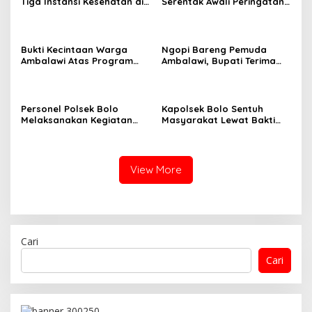
Tiga Instansi Kesehatan di
Serentak Awali Peringatan
Bima, Menjalini Oprasi
Hari Jadi Bima 2025
Pencangko Kulit (Skin
Graft) di RSUD Provinsi NTB
Bukti Kecintaan Warga
Ngopi Bareng Pemuda
Ambalawi Atas Program
Ambalawi, Bupati Terima
Selasa Menyapa disambut
Aspirasi Pemuda Dibarengi
Dengan Tari Tradisional
Kadis Dikbudpora Siap
Fasilitasi Data R2 dan R3
Personel Polsek Bolo
Kapolsek Bolo Sentuh
Melaksanakan Kegiatan
Masyarakat Lewat Bakti
Bakti Sosial Religi
Sosial Religi “Pembagian
Pembersihan TPU Desa
Sembako.”
Kananga
View More
Cari
Cari