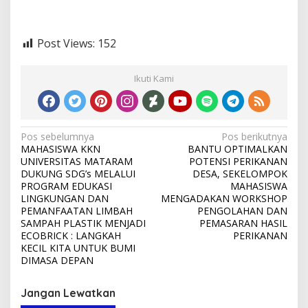
Post Views:
152
Ikuti Kami
Navigasi
Pos sebelumnya
Pos berikutnya
MAHASISWA KKN
BANTU OPTIMALKAN
pos
UNIVERSITAS MATARAM
POTENSI PERIKANAN
DUKUNG SDG’s MELALUI
DESA, SEKELOMPOK
PROGRAM EDUKASI
MAHASISWA
LINGKUNGAN DAN
MENGADAKAN WORKSHOP
PEMANFAATAN LIMBAH
PENGOLAHAN DAN
SAMPAH PLASTIK MENJADI
PEMASARAN HASIL
ECOBRICK : LANGKAH
PERIKANAN
KECIL KITA UNTUK BUMI
DIMASA DEPAN
Jangan Lewatkan