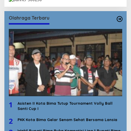
Olahraga Terbaru
1
Asisten II Kota Bima Tutup Tournament Volly Ball
Santi Cup I
2
PKK Kota Bima Gelar Senam Sehat Bersama Lansia
Wakil Bupati Bima Buka Kompetisi Liga 1 Bupati Bima