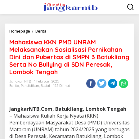
Lewati
ke
konten
Mahasiswa
Homepage
/
Berita
KKN
Mahasiswa KKN PMD UNRAM
PMD
UNRAM
Melaksanakan Sosialisasi Pernikahan
Melaksanakan
Dini dan Pubertas di SMPN 3 Batukliang
Sosialisasi
Serta No Bullying di SDN Peresak,
Pernikahan
Dini
Lombok Tengah
dan
Pubertas
Jangkar NTB
1 Februari 2025
Berita
,
Pendidikan
,
Sosial
152 Dilihat
di
SMPN
3
Batukliang
JangkarNTB,Com, Batukliang, Lombok Tengah
Serta
No
– Mahasiswa Kuliah Kerja Nyata (KKN)
Bullying
Pemberdayaan Masyarakat Desa (PMD) Universitas
di
Mataram (UNRAM) tahun 2024/2025 yang bertugas
SDN
di Desa Peresak, Kecamatan Batukliang, Lombok
Peresak,