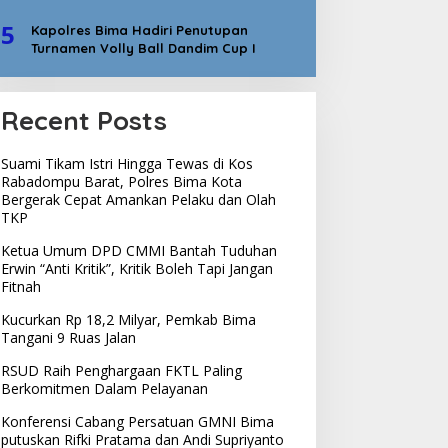
5
Kapolres Bima Hadiri Penutupan
Turnamen Volly Ball Dandim Cup I
Recent Posts
Suami Tikam Istri Hingga Tewas di Kos
Rabadompu Barat, Polres Bima Kota
Bergerak Cepat Amankan Pelaku dan Olah
TKP
Ketua Umum DPD CMMI Bantah Tuduhan
Erwin “Anti Kritik”, Kritik Boleh Tapi Jangan
Fitnah
Kucurkan Rp 18,2 Milyar, Pemkab Bima
Tangani 9 Ruas Jalan
RSUD Raih Penghargaan FKTL Paling
Berkomitmen Dalam Pelayanan
Konferensi Cabang Persatuan GMNI Bima
putuskan Rifki Pratama dan Andi Supriyanto