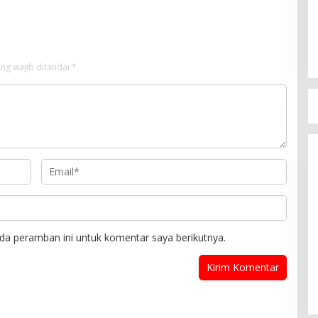
ng wajib ditandai
*
Bu
D
Di B
da peramban ini untuk komentar saya berikutnya.