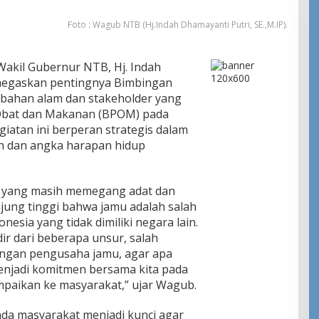
Foto : Wagub NTB (Hj.Indah Dhamayanti Putri, SE.,M.IP).
kil Gubernur NTB, Hj. Indah
enegaskan pentingnya Bimbingan
 bahan alam dan stakeholder yang
 Obat dan Makanan (BPOM) pada
giatan ini berperan strategis dalam
n dan angka harapan hidup
t yang masih memegang adat dan
njung tinggi bahwa jamu adalah salah
nesia yang tidak dimiliki negara lain.
adir dari beberapa unsur, salah
ungan pengusaha jamu, agar apa
menjadi komitmen bersama kita pada
sampaikan ke masyarakat,” ujar Wagub.
da masyarakat menjadi kunci agar