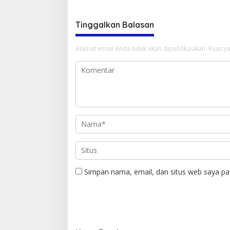
DPC sekaligus Formatur
Tinggalkan Balasan
Alamat email Anda tidak akan dipublikasikan.
Ruas ya
Simpan nama, email, dan situs web saya pa