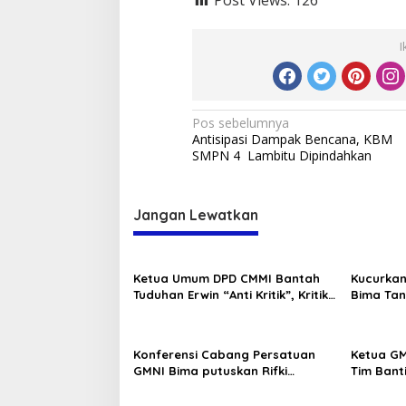
Post Views:
126
I
Navigasi
Pos sebelumnya
Antisipasi Dampak Bencana, KBM
pos
SMPN 4 Lambitu Dipindahkan
Jangan Lewatkan
Ketua Umum DPD CMMI Bantah
Kucurkan
Tuduhan Erwin “Anti Kritik”, Kritik
Bima Tan
Boleh Tapi Jangan Fitnah
Konferensi Cabang Persatuan
Ketua GM
GMNI Bima putuskan Rifki
Tim Bant
Pratama dan Andi Supriyanto
PP Berha
sebagai ketua dan sekretaris
Miras