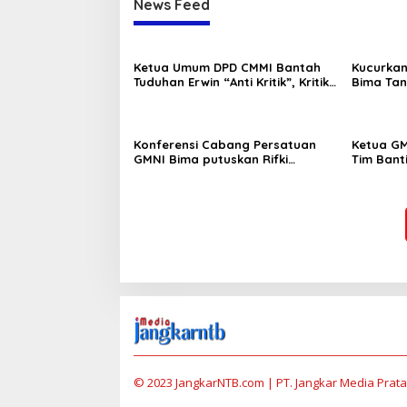
News Feed
Ketua Umum DPD CMMI Bantah
Kucurkan
Tuduhan Erwin “Anti Kritik”, Kritik
Bima Tan
Boleh Tapi Jangan Fitnah
Konferensi Cabang Persatuan
Ketua GM
GMNI Bima putuskan Rifki
Tim Bant
Pratama dan Andi Supriyanto
PP Berha
sebagai ketua dan sekretaris
Miras
DPC sekaligus Formatur
© 2023 JangkarNTB.com | PT. Jangkar Media Pratam