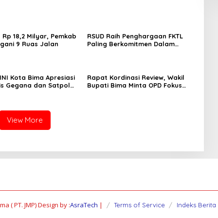
 Rp 18,2 Milyar, Pemkab
RSUD Raih Penghargaan FKTL
gani 9 Ruas Jalan
Paling Berkomitmen Dalam
Pelayanan
NI Kota Bima Apresiasi
Rapat Kordinasi Review, Wakil
is Gegana dan Satpol
Bupati Bima Minta OPD Fokus
sil Bongkar Gudang
Bekerja
View More
a ( PT. JMP) Design by :
AsraTech
|
Terms of Service
Indeks Berita