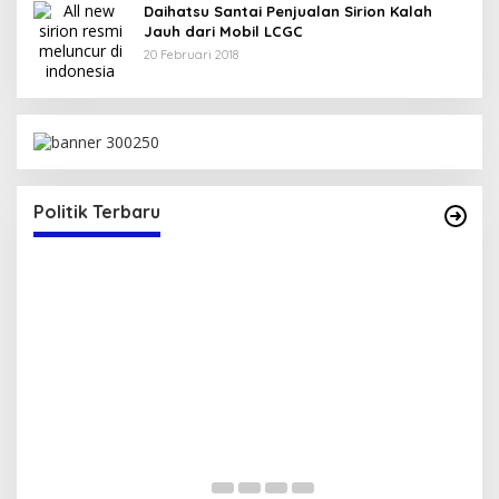
Daihatsu Santai Penjualan Sirion Kalah
Jauh dari Mobil LCGC
20 Februari 2018
Bupati Bima Terima SK Sekretaris DPW PAN
NTB
Di Berita, Politik
|
17 Juli 2025
Politik Terbaru
S
T
Di 