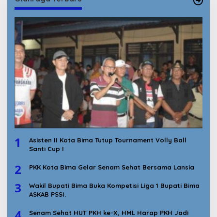
1
Asisten II Kota Bima Tutup Tournament Volly Ball
Santi Cup I
2
PKK Kota Bima Gelar Senam Sehat Bersama Lansia
3
Wakil Bupati Bima Buka Kompetisi Liga 1 Bupati Bima
ASKAB PSSI.
4
Senam Sehat HUT PKH ke-X, HML Harap PKH Jadi