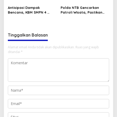
Antisipasi Dampak
Polda NTB Gencarkan
Bencana, KBM SMPN 4
Patroli Wisata, Pastikan
Lambitu Dipindahkan
Objek Vital Aman dan
Kondusif
Tinggalkan Balasan
Alamat email Anda tidak akan dipublikasikan.
Ruas yang wajib
ditandai
*