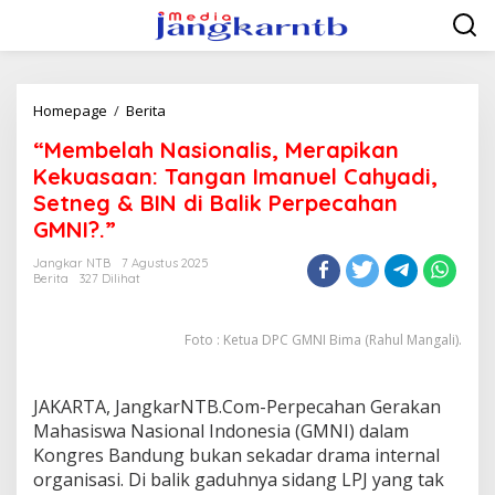
Lewati
ke
konten
“Membelah
Homepage
/
Berita
Nasionalis,
“Membelah Nasionalis, Merapikan
Merapikan
Kekuasaan:
Kekuasaan: Tangan Imanuel Cahyadi,
Tangan
Setneg & BIN di Balik Perpecahan
Imanuel
GMNI?.”
Cahyadi,
Setneg
Jangkar NTB
7 Agustus 2025
&
Berita
327 Dilihat
BIN
di
Balik
Foto : Ketua DPC GMNI Bima (Rahul Mangali).
Perpecahan
GMNI?."
JAKARTA, JangkarNTB.Com-Perpecahan Gerakan
Mahasiswa Nasional Indonesia (GMNI) dalam
Kongres Bandung bukan sekadar drama internal
organisasi. Di balik gaduhnya sidang LPJ yang tak