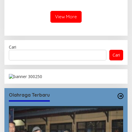
Lambitu Dipindahkan
Objek Vital Aman dan
Kondusif
View More
Cari
Cari
Olahraga Terbaru