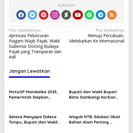
Ikuti Kami
Navigasi
Pos sebelumnya
Pos berikutnya
Apresiasi Peluncuran
Menuju Persatuan,
pos
Piagam Wajib Pajak, Wakil
Melebarkan Ke Internasional
Gubernur Dorong Budaya
Pajak yang Transparan dan
Adil
Jangan Lewatkan
MotoGP Mandalika 2025,
Bupati dan Wakil Bupati
Pemerintah Siapkan
Bima Sambangi Korban
Strategi Sosial dan
Pembunuhan di PKM Bolo
Ekonomi untuk Masyarakat
Selasa Menyapa Didesa
Wagub NTB: Edukasi Obat
Tumpu, Bupati dan Wakil
Bahan Alam Penting
Bupati Bima Serap Aspirasi
Kesehatan Masyarakat
Masyarakat