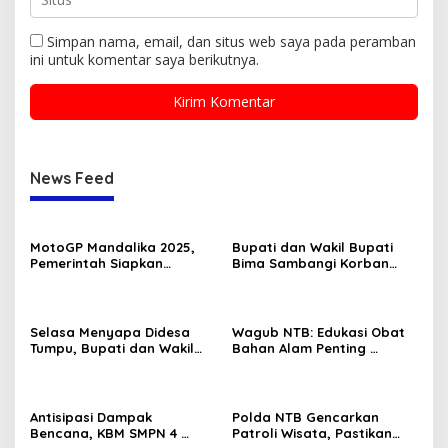
Simpan nama, email, dan situs web saya pada peramban
ini untuk komentar saya berikutnya.
News Feed
MotoGP Mandalika 2025,
Bupati dan Wakil Bupati
Pemerintah Siapkan
Bima Sambangi Korban
Strategi Sosial dan
Pembunuhan di PKM Bolo
Ekonomi untuk Masyarakat
Selasa Menyapa Didesa
Wagub NTB: Edukasi Obat
Tumpu, Bupati dan Wakil
Bahan Alam Penting
Bupati Bima Serap Aspirasi
Kesehatan Masyarakat
Masyarakat
Antisipasi Dampak
Polda NTB Gencarkan
Bencana, KBM SMPN 4
Patroli Wisata, Pastikan