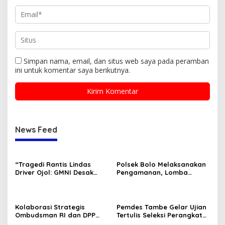
Simpan nama, email, dan situs web saya pada peramban
ini untuk komentar saya berikutnya.
News Feed
“Tragedi Rantis Lindas
Polsek Bolo Melaksanakan
Driver Ojol: GMNI Desak
Pengamanan, Lomba
Evaluasi Total Pembinaan
Karnaval tingkat TK/PAUD
Personel Brimob dan Polri.”
Se-Kecamatan Bolo dalam
Rangka Memeriahkan HUT
RI ke-80 .
Kolaborasi Strategis
Pemdes Tambe Gelar Ujian
Ombudsman RI dan DPP
Tertulis Seleksi Perangkat
GMNI Terpilih: Menguatkan
Desa “Kepala Dusun