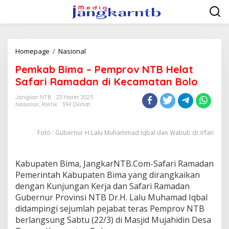
Lewati
ke
konten
Pemkab
Homepage
/
Nasional
Bima
Pemkab Bima – Pemprov NTB Helat
-
Pemprov
Safari Ramadan di Kecamatan Bolo
NTB
Helat
Jangkar NTB
23 Maret 2025
Nasional
,
Politik
394 Dilihat
Safari
Ramadan
di
Foto : Gubernur H.Lalu Muhammad Iqbal dan Wabub dr.Irfan
Kecamatan
Bolo
Kabupaten Bima, JangkarNTB.Com-Safari Ramadan
Pemerintah Kabupaten Bima yang dirangkaikan
dengan Kunjungan Kerja dan Safari Ramadan
Gubernur Provinsi NTB Dr.H. Lalu Muhamad Iqbal
didampingi sejumlah pejabat teras Pemprov NTB
berlangsung Sabtu (22/3) di Masjid Mujahidin Desa