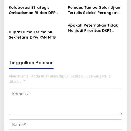
Rangka Memeriahkan HUT
Kolaborasi Strategis
Pemdes Tambe Gelar Ujian
RI ke-80 .
Ombudsman RI dan DPP
Tertulis Seleksi Perangkat
GMNI Terpilih: Menguatkan
Desa “Kepala Dusun
Peran Pengawasan
Kamboja dan Bonsai.”
Apakah Peternakan Tidak
Pelayanan Publik
Menjadi Prioritas DKP3
Bupati Bima Terima SK
Lombok Utara?
Sekretaris DPW PAN NTB
Tinggalkan Balasan
Alamat email Anda tidak akan dipublikasikan.
Ruas yang wajib
ditandai
*