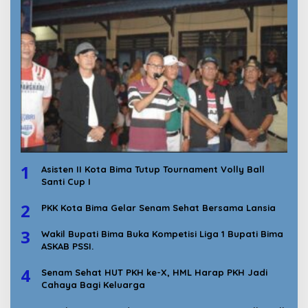
1
Asisten II Kota Bima Tutup Tournament Volly Ball
Santi Cup I
2
PKK Kota Bima Gelar Senam Sehat Bersama Lansia
3
Wakil Bupati Bima Buka Kompetisi Liga 1 Bupati Bima
ASKAB PSSI.
4
Senam Sehat HUT PKH ke-X, HML Harap PKH Jadi
Cahaya Bagi Keluarga