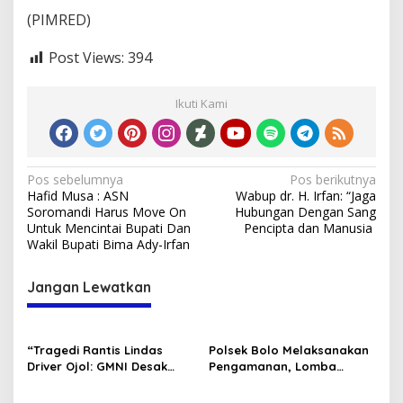
(PIMRED)
Post Views:
394
Ikuti Kami
Navigasi
Pos sebelumnya
Pos berikutnya
Hafid Musa : ASN
Wabup dr. H. Irfan: “Jaga
pos
Soromandi Harus Move On
Hubungan Dengan Sang
Untuk Mencintai Bupati Dan
Pencipta dan Manusia
Wakil Bupati Bima Ady-Irfan
Jangan Lewatkan
“Tragedi Rantis Lindas
Polsek Bolo Melaksanakan
Driver Ojol: GMNI Desak
Pengamanan, Lomba
Evaluasi Total Pembinaan
Karnaval tingkat TK/PAUD
Personel Brimob dan Polri.”
Se-Kecamatan Bolo dalam