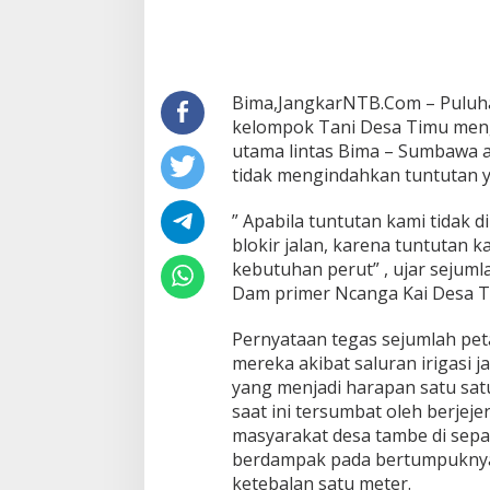
Bima,JangkarNTB.Com – Puluh
kelompok Tani Desa Timu meng
utama lintas Bima – Sumbawa ap
tidak mengindahkan tuntutan y
” Apabila tuntutan kami tidak 
blokir jalan, karena tuntutan 
kebutuhan perut” , ujar sejumla
Dam primer Ncanga Kai Desa Ta
Pernyataan tegas sejumlah peta
mereka akibat saluran irigasi 
yang menjadi harapan satu sa
saat ini tersumbat oleh berjeje
masyarakat desa tambe di sepa
berdampak pada bertumpukny
ketebalan satu meter.