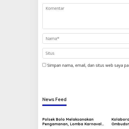
Simpan nama, email, dan situs web saya pa
News Feed
Polsek Bolo Melaksanakan
Kolabora
Pengamanan, Lomba Karnaval
Ombudsm
tingkat TK/PAUD Se-Kecamatan
Terpilih