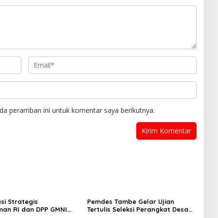
da peramban ini untuk komentar saya berikutnya.
si Strategis
Pemdes Tambe Gelar Ujian
an RI dan DPP GMNI
Tertulis Seleksi Perangkat Desa
: Menguatkan Peran
“Kepala Dusun Kamboja dan