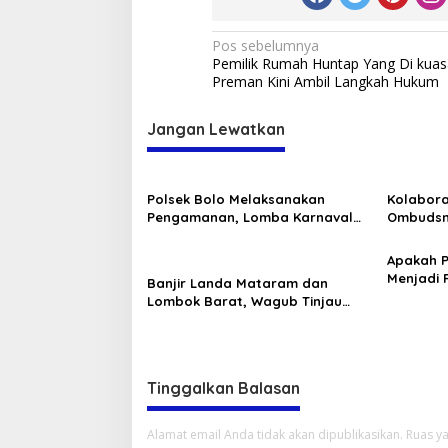
Navigasi
Pos sebelumnya
Pemilik Rumah Huntap Yang Di kuas
pos
Preman Kini Ambil Langkah Hukum
Jangan Lewatkan
Polsek Bolo Melaksanakan
Kolabora
Pengamanan, Lomba Karnaval
Ombudsm
tingkat TK/PAUD Se-Kecamatan
Terpilih
Bolo dalam Rangka
Pengawas
Apakah P
Memeriahkan HUT RI ke-80 .
Menjadi 
Banjir Landa Mataram dan
Utara?
Lombok Barat, Wagub Tinjau
Lokasi Terdampak dan
Memberikan Bantuan
Tinggalkan Balasan
Alamat email Anda tidak akan dipublikasikan.
Ruas ya