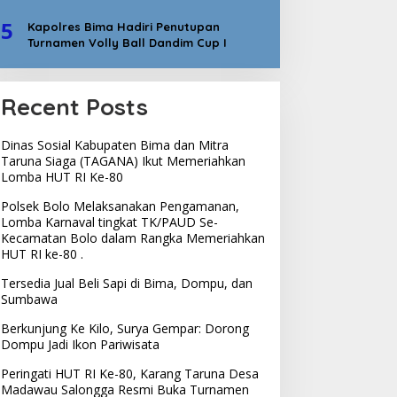
5
Kapolres Bima Hadiri Penutupan
Turnamen Volly Ball Dandim Cup I
Recent Posts
Dinas Sosial Kabupaten Bima dan Mitra
Taruna Siaga (TAGANA) Ikut Memeriahkan
Lomba HUT RI Ke-80
Polsek Bolo Melaksanakan Pengamanan,
Lomba Karnaval tingkat TK/PAUD Se-
Kecamatan Bolo dalam Rangka Memeriahkan
HUT RI ke-80 .
Tersedia Jual Beli Sapi di Bima, Dompu, dan
Sumbawa
Berkunjung Ke Kilo, Surya Gempar: Dorong
Dompu Jadi Ikon Pariwisata
Peringati HUT RI Ke-80, Karang Taruna Desa
Madawau Salongga Resmi Buka Turnamen