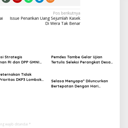
Pos berikutnya
ai
Issue Penarikan Uang Sejumlah Kasek
Di Wera Tak Benar
si Strategis
Pemdes Tambe Gelar Ujian
an RI dan DPP GMNI
Tertulis Seleksi Perangkat Desa
: Menguatkan Peran
“Kepala Dusun Kamboja dan
an Pelayanan Publik
Bonsai.”
eternakan Tidak
Prioritas DKP3 Lombok
Selasa Menyapa” Diluncurkan
Bertepatan Dengan Hari
Kebangkitan Nasional 20 Mei
2025
ng wajib ditandai
*