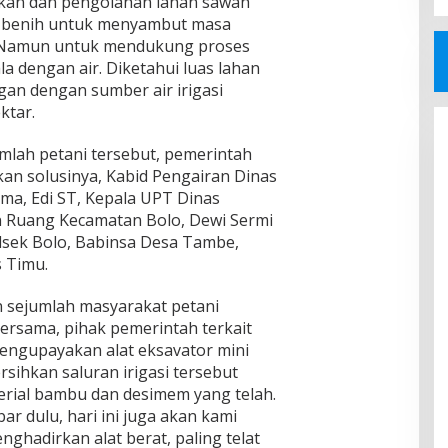
kan dan pengolahan lahan sawah
r benih untuk menyambut masa
. Namun untuk mendukung proses
a dengan air. Diketahui luas lahan
an dengan sumber air irigasi
ktar.
lah petani tersebut, pemerintah
kan solusinya, Kabid Pengairan Dinas
a, Edi ST, Kepala UPT Dinas
 Ruang Kecamatan Bolo, Dewi Sermi
olsek Bolo, Babinsa Desa Tambe,
 Timu.
sejumlah masyarakat petani
ersama, pihak pemerintah terkait
mengupayakan alat eksavator mini
ihkan saluran irigasi tersebut
rial bambu dan desimem yang telah.
ar dulu, hari ini juga akan kami
hadirkan alat berat, paling telat