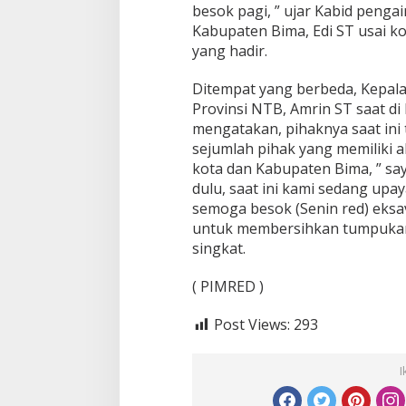
besok pagi, ” ujar Kabid peng
Kabupaten Bima, Edi ST usai k
yang hadir.
Ditempat yang berbeda, Kepala
Provinsi NTB, Amrin ST saat di 
mengatakan, pihaknya saat ini
sejumlah pihak yang memiliki al
kota dan Kabupaten Bima, ” sa
dulu, saat ini kami sedang upa
semoga besok (Senin red) eksav
untuk membersihkan tumpukan 
singkat.
( PIMRED )
Post Views:
293
I