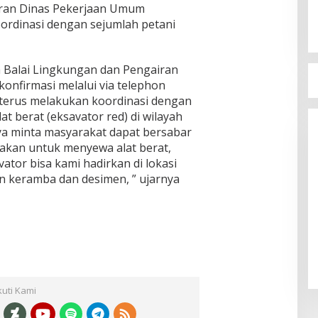
airan Dinas Pekerjaan Umum
oordinasi dengan sejumlah petani
 Balai Lingkungan dan Pengairan
konfirmasi melalui via telephon
Bupati Bima Terima SK Sekretaris
 terus melakukan koordinasi dengan
DPW PAN NTB
at berat (eksavator red) di wilayah
Di Berita, Politik
|
17 Juli 2025
ya minta masyarakat dapat bersabar
yakan untuk menyewa alat berat,
ator bisa kami hadirkan di lokasi
keramba dan desimen, ” ujarnya
kuti Kami