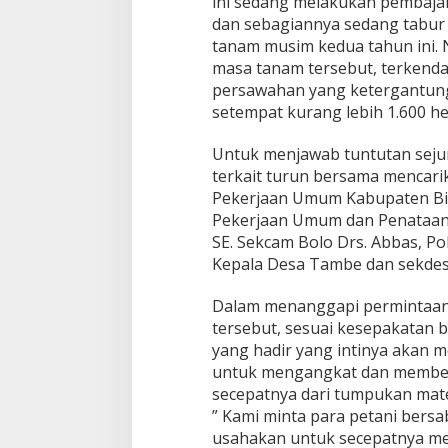
ini sedang melakukan pembaja
dan sebagiannya sedang tabu
tanam musim kedua tahun ini
masa tanam tersebut, terkendal
persawahan yang ketergantung
setempat kurang lebih 1.600 he
Untuk menjawab tuntutan sejum
terkait turun bersama mencari
Pekerjaan Umum Kabupaten Bim
Pekerjaan Umum dan Penataan
SE. Sekcam Bolo Drs. Abbas, P
Kepala Desa Tambe dan sekdes
Dalam menanggapi permintaan 
tersebut, sesuai kesepakatan b
yang hadir yang intinya akan 
untuk mengangkat dan members
secepatnya dari tumpukan mate
” Kami minta para petani bersab
usahakan untuk secepatnya meng