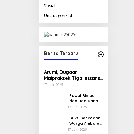
Sosial
Uncategorized
Berita Terbaru
Arumi, Dugaan
Malpraktek Tiga Instansi
Kesehatan di Bima,
17 Juni 2025
Menjalini Oprasi
Pencangko Kulit (Skin
Pawai Rimpu
dan Doa Dana
Graft) di RSUD Provinsi
Serentak Awali
NTB
17 Juni 2025
Peringatan Hari
Jadi Bima 2025
Bukti Kecintaan
Warga Ambalawi
Atas Program
17 Juni 2025