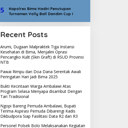
5
Kapolres Bima Hadiri Penutupan
Turnamen Volly Ball Dandim Cup I
Recent Posts
Arumi, Dugaan Malpraktek Tiga Instansi
Kesehatan di Bima, Menjalini Oprasi
Pencangko Kulit (Skin Graft) di RSUD Provinsi
NTB
Pawai Rimpu dan Doa Dana Serentak Awali
Peringatan Hari Jadi Bima 2025
Bukti Kecintaan Warga Ambalawi Atas
Program Selasa Menyapa disambut Dengan
Tari Tradisional
Ngopi Bareng Pemuda Ambalawi, Bupati
Terima Aspirasi Pemuda Dibarengi Kadis
Dikbudpora Siap Fasilitasi Data R2 dan R3
Personel Polsek Bolo Melaksanakan Kegiatan