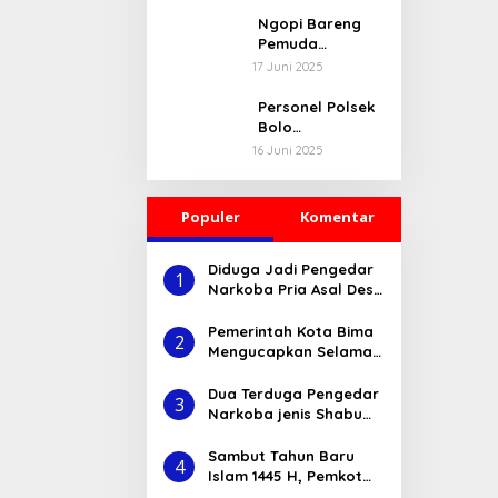
Selasa Menyapa
disambut
Ngopi Bareng
Dengan Tari
Pemuda
Tradisional
Ambalawi,
17 Juni 2025
Bupati Terima
Aspirasi Pemuda
Personel Polsek
Dibarengi Kadis
Bolo
Dikbudpora Siap
Melaksanakan K
16 Juni 2025
Fasilitasi Data
egiatan Bakti
R2 dan R3
Sosial Religi
Pembersihan
Populer
Komentar
TPU Desa
Kananga
Diduga Jadi Pengedar
1
Narkoba Pria Asal Desa
Nisa ini Diciduk Tim
Opsanal Sat-
Pemerintah Kota Bima
2
Resnarkoba Polres
Mengucapkan Selamat
Bima
Tahun Baru Islam 1
Muharam 1445 H
Dua Terduga Pengedar
3
Narkoba jenis Shabu
Asal Dompu di
Amankan Polres Bima
Sambut Tahun Baru
4
Islam 1445 H, Pemkot
Bima Bagi undian Paket