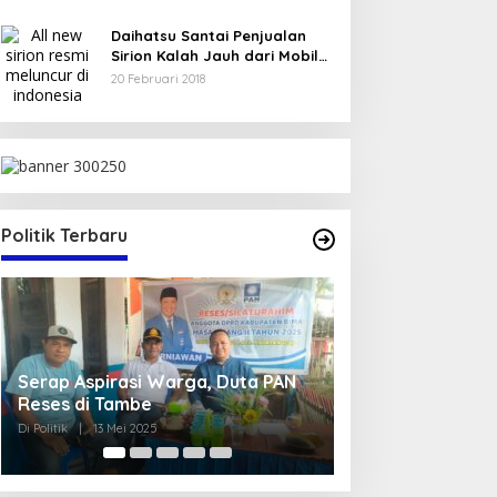
Daihatsu Santai Penjualan
Sirion Kalah Jauh dari Mobil
LCGC
20 Februari 2018
Politik Terbaru
 Warga, Duta PAN
Pengurus TP.PKK Kabupaten Bima
Masa Bakti 2025-2030 Resmi
Dikukuhkan
5
Di Nasional, Politik
|
5 Mei 2025