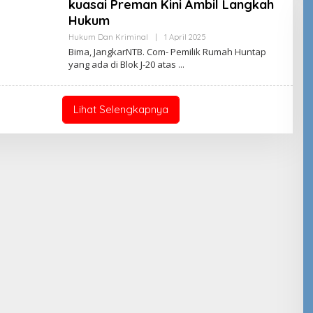
kuasai Preman Kini Ambil Langkah
Hukum
Oleh
Hukum Dan Kriminal
|
1 April 2025
Jangkar
Bima, JangkarNTB. Com- Pemilik Rumah Huntap
NTB
yang ada di Blok J-20 atas
Lihat Selengkapnya