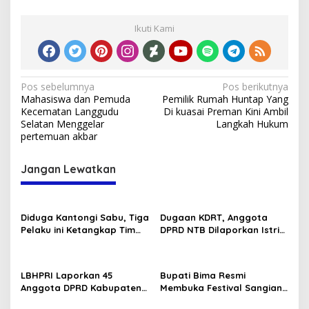
Ikuti Kami
Navigasi
Pos sebelumnya
Pos berikutnya
Mahasiswa dan Pemuda
Pemilik Rumah Huntap Yang
pos
Kecematan Langgudu
Di kuasai Preman Kini Ambil
Selatan Menggelar
Langkah Hukum
pertemuan akbar
Jangan Lewatkan
Diduga Kantongi Sabu, Tiga
Dugaan KDRT, Anggota
Pelaku ini Ketangkap Tim
DPRD NTB Dilaporkan Istri
Opsnal Polsek Rasanae
ke Polisi
Barat
LBHPRI Laporkan 45
Bupati Bima Resmi
Anggota DPRD Kabupaten
Membuka Festival Sangiang
Bima Ke Kejari
Api