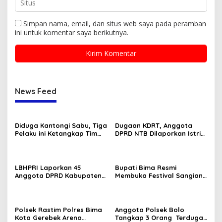
Simpan nama, email, dan situs web saya pada peramban
ini untuk komentar saya berikutnya.
News Feed
Diduga Kantongi Sabu, Tiga
Dugaan KDRT, Anggota
Pelaku ini Ketangkap Tim
DPRD NTB Dilaporkan Istri
Opsnal Polsek Rasanae
ke Polisi
Barat
LBHPRI Laporkan 45
Bupati Bima Resmi
Anggota DPRD Kabupaten
Membuka Festival Sangiang
Bima Ke Kejari
Api
Polsek Rastim Polres Bima
Anggota Polsek Bolo
Kota Gerebek Arena
Tangkap 3 Orang Terduga