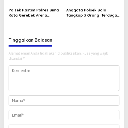
Polsek Rastim Polres Bima
Anggota Polsek Bolo
Kota Gerebek Arena
Tangkap 3 Orang Terduga
Sabung Ayam, Amankan 4
pelaku pencurian
Ayam Aduan Beserta
Gelanggang
Tinggalkan Balasan
Alamat email Anda tidak akan dipublikasikan.
Ruas yang wajib
ditandai
*