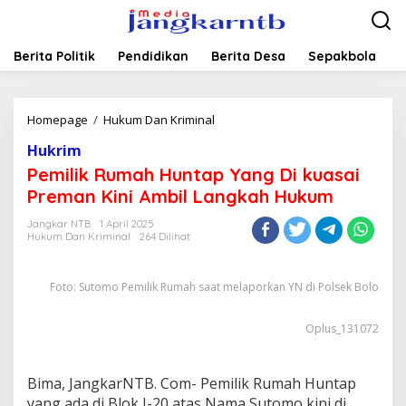
Lewati
ke
konten
Berita Politik
Pendidikan
Berita Desa
Sepakbola
P
Pemilik
Homepage
/
Hukum Dan Kriminal
Rumah
Hukrim
Huntap
Yang
Pemilik Rumah Huntap Yang Di kuasai
Di
Preman Kini Ambil Langkah Hukum
kuasai
Preman
Jangkar NTB
1 April 2025
Kini
Hukum Dan Kriminal
264 Dilihat
Ambil
Langkah
Hukum
Foto: Sutomo Pemilik Rumah saat melaporkan YN di Polsek Bolo
Oplus_131072
Bima, JangkarNTB. Com- Pemilik Rumah Huntap
yang ada di Blok J-20 atas Nama Sutomo kini di