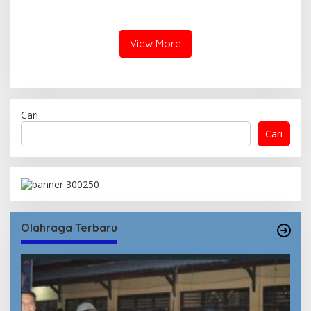
Sabung Ayam, Amankan 4
pelaku pencurian
Ayam Aduan Beserta
Gelanggang
View More
Cari
Cari
Olahraga Terbaru