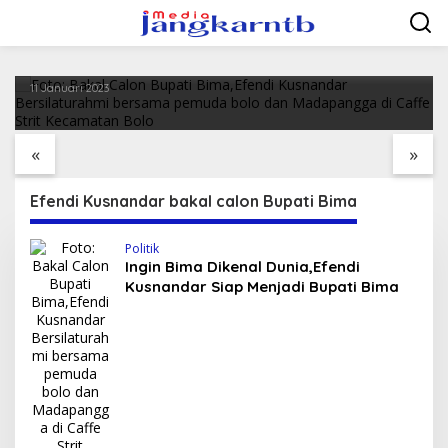
Politik
Lewati
ke
Ingin Bima Dikenal Dunia,Efendi Kusnandar
konten
Siap Menjadi Bupati Bima
11 Januari 2023
Wakil Presiden
Ujian Kenaikan Tingkat
Serahkan BSU di NTB:
Siswa Tapak Suci
Utamakan Kebutuhan
Putera Pimpinan
«
»
Anak, Bukan Rokok
Daerah 368 di SMK
Muhammadiyah Bolo
Efendi Kusnandar bakal calon Bupati Bima
Politik
Ingin Bima Dikenal Dunia,Efendi
Kusnandar Siap Menjadi Bupati Bima