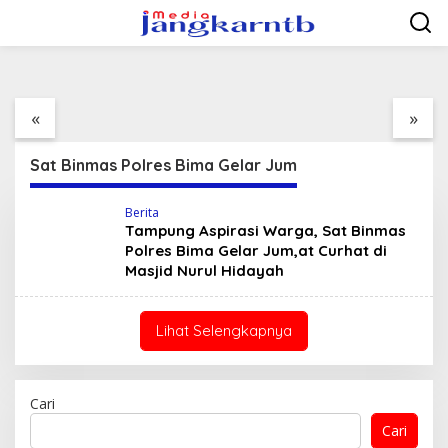
Bima Gelar Jum,at Curhat di Masjid Nurul
Lewati
ke
Hidayah
27 Januari 2023
konten
Bukti Kecintaan
Ngopi Bareng Pemuda
Warga Ambalawi Atas
Ambalawi, Bupati
Program Selasa
Terima Aspirasi
«
»
Menyapa disambut
Pemuda Dibarengi
Dengan Tari
Kadis Dikbudpora Siap
Tradisional
Fasilitasi Data R2 dan
Sat Binmas Polres Bima Gelar Jum
R3
Berita
Tampung Aspirasi Warga, Sat Binmas
Polres Bima Gelar Jum,at Curhat di
Masjid Nurul Hidayah
Lihat Selengkapnya
Cari
Cari