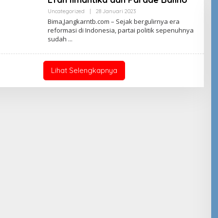
Oleh
Uncategorized
|
28 Januari 2023
Jangkar
Bima,Jangkarntb.com – Sejak bergulirnya era
NTB
reformasi di Indonesia, partai politik sepenuhnya
sudah
Lihat Selengkapnya