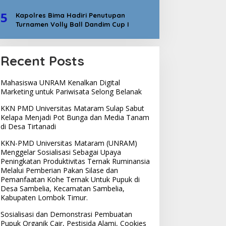
5
Kapolres Bima Hadiri Penutupan
Turnamen Volly Ball Dandim Cup I
Recent Posts
Mahasiswa UNRAM Kenalkan Digital
Marketing untuk Pariwisata Selong Belanak
KKN PMD Universitas Mataram Sulap Sabut
Kelapa Menjadi Pot Bunga dan Media Tanam
di Desa Tirtanadi
KKN-PMD Universitas Mataram (UNRAM)
Menggelar Sosialisasi Sebagai Upaya
Peningkatan Produktivitas Ternak Ruminansia
Melalui Pemberian Pakan Silase dan
Pemanfaatan Kohe Ternak Untuk Pupuk di
Desa Sambelia, Kecamatan Sambelia,
Kabupaten Lombok Timur.
Sosialisasi dan Demonstrasi Pembuatan
Pupuk Organik Cair, Pestisida Alami, Cookies