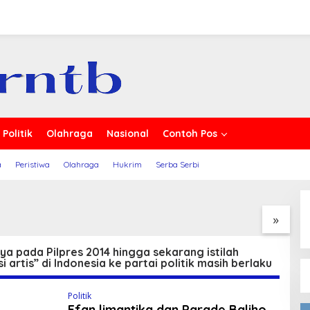
erita
Parade Baliho
Politik
Olahraga
Nasional
Contoh Pos
a
Peristiwa
Olahraga
Hukrim
Serba Serbi
sasi dan
Mahasiswa KKN PMD
M
trasi Pembuatan
Universitas Mataram Gelar
K
Organik Cair,
Sosialisasi Pencegahan
u
»
da Alami, Cookies
Pernikahan Dini Untuk
B
t dan Permen Tomat
Sekolah di Desa Toya,
Konservasi oleh KKN
Lombok Timur
a pada Pilpres 2014 hingga sekarang istilah
i artis” di Indonesia ke partai politik masih berlaku
NRAM DESA
LUN LAWANG
2025
Politik
Efan limantika dan Parade Baliho