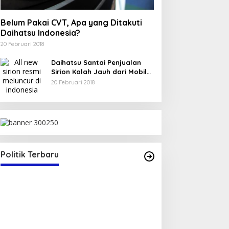
Belum Pakai CVT, Apa yang Ditakuti
Daihatsu Indonesia?
20 Februari 2018
Daihatsu Santai Penjualan
Sirion Kalah Jauh dari Mobil
LCGC
20 Februari 2018
lang Pesta Demokrasi,Caleg
rempuan Asal (Lambu)
ndeklarasikan Diri Sebagai
olitik
|
16 Januari 2024
Politik Terbaru
lon Anggoto DPRD Kabupaten
ma Dapil V (Sape-Lambu).
Ketua DPC PDI-P Pim