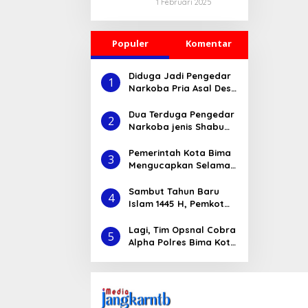
Melaksanakan
1 Februari 2025
SEMBALUN
Desa Toya,
Sosialisasi
LAWANG
Lombok Timur
Pernikahan Dini
2024/2025
dan Pubertas di
Populer
Komentar
SMPN 3
Batukliang Serta
No Bullying di
Diduga Jadi Pengedar
1
SDN Peresak,
Narkoba Pria Asal Desa
Lombok Tengah
Nisa ini Diciduk Tim
Opsanal Sat-
Dua Terduga Pengedar
2
Resnarkoba Polres
Narkoba jenis Shabu
Bima
Asal Dompu di
Amankan Polres Bima
Pemerintah Kota Bima
3
Mengucapkan Selamat
Tahun Baru Islam 1
Muharam 1445 H
Sambut Tahun Baru
4
Islam 1445 H, Pemkot
Bima Bagi undian Paket
Umroh untuk
Lagi, Tim Opsnal Cobra
5
Pengunjung
Alpha Polres Bima Kota
Berhasil Ungkap
Pengedar Narkoba
Asal Sape