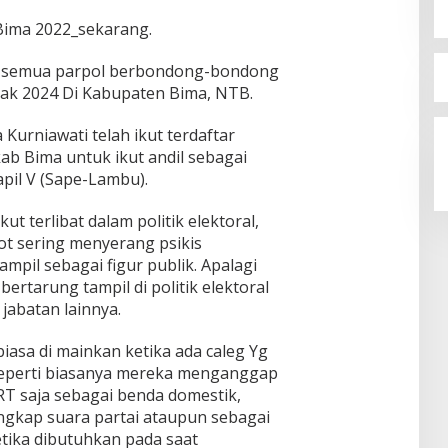
Bima 2022_sekarang.
 semua parpol berbondong-bondong
ntak 2024 Di Kabupaten Bima, NTB.
Jelang Pesta Demokrasi,Caleg
Perempuan Asal (Lambu)
 Kurniawati telah ikut terdaftar
Mendeklarasikan Diri Sebagai
Di Politik
|
16 Januari 2024
ab Bima untuk ikut andil sebagai
Calon Anggoto DPRD Kabupaten
pil V (Sape-Lambu).
Bima Dapil V (Sape-Lambu).
ut terlibat dalam politik elektoral,
bot sering menyerang psikis
pil sebagai figur publik. Apalagi
ertarung tampil di politik elektoral
jabatan lainnya.
asa di mainkan ketika ada caleg Yg
seperti biasanya mereka menganggap
T saja sebagai benda domestik,
ngkap suara partai ataupun sebagai
etika dibutuhkan pada saat