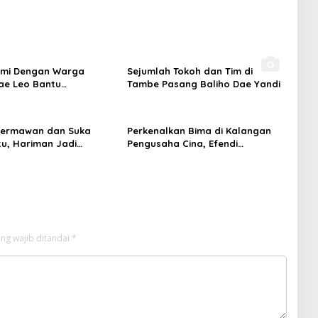
hmi Dengan Warga
Sejumlah Tokoh dan Tim di
ae Leo Bantu
Tambe Pasang Baliho Dae Yandi
kat Dusun
Dermawan dan Suka
Perkenalkan Bima di Kalangan
u, Hariman Jadi
Pengusaha Cina, Efendi
ngan Dapil II
Kusnandar Ajak Berinvestasi
ng wajib ditandai
*