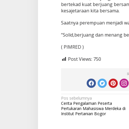
bertekad kuat berjuang bers
kesajetaraan kita bersama.
Saatnya perempuan menjadi wak
“Solid,berjuang dan menang be
( PIMRED )
Post Views:
750
I
Navigasi
Pos sebelumnya
Cerita Pengalaman Peserta
pos
Pertukaran Mahasiswa Merdeka di
Institut Pertanian Bogor