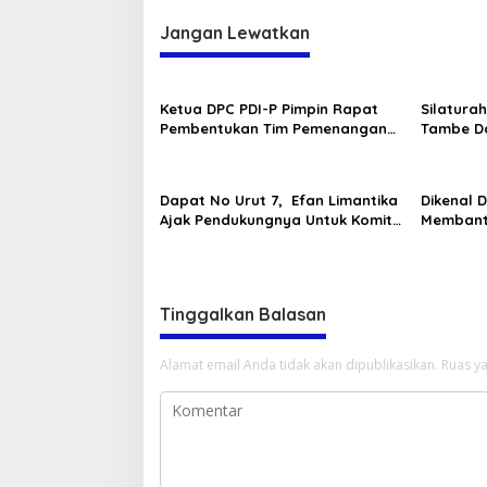
Jangan Lewatkan
Ketua DPC PDI-P Pimpin Rapat
Silatura
Pembentukan Tim Pemenangan
Tambe D
(TPK) Ganjar dan Mahfud
Masyara
Kab.Bima
Dapat No Urut 7, Efan Limantika
Dikenal 
Ajak Pendukungnya Untuk Komit
Membant
dan Solid
Perbinca
Tinggalkan Balasan
Alamat email Anda tidak akan dipublikasikan.
Ruas ya