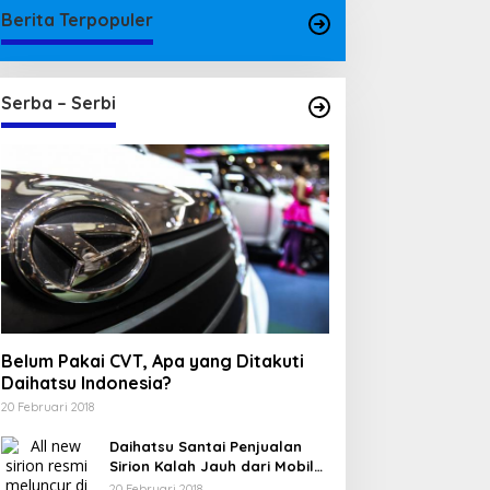
Berita Terpopuler
Serba – Serbi
Belum Pakai CVT, Apa yang Ditakuti
Daihatsu Indonesia?
20 Februari 2018
Daihatsu Santai Penjualan
Sirion Kalah Jauh dari Mobil
LCGC
20 Februari 2018