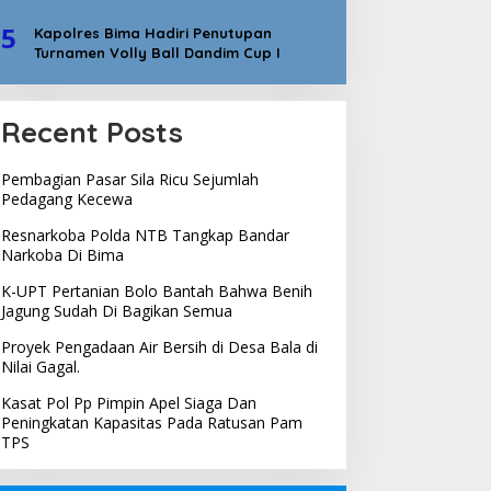
5
Kapolres Bima Hadiri Penutupan
Turnamen Volly Ball Dandim Cup I
Recent Posts
Pembagian Pasar Sila Ricu Sejumlah
Pedagang Kecewa
Resnarkoba Polda NTB Tangkap Bandar
Narkoba Di Bima
K-UPT Pertanian Bolo Bantah Bahwa Benih
Jagung Sudah Di Bagikan Semua
Proyek Pengadaan Air Bersih di Desa Bala di
Nilai Gagal.
Kasat Pol Pp Pimpin Apel Siaga Dan
Peningkatan Kapasitas Pada Ratusan Pam
TPS