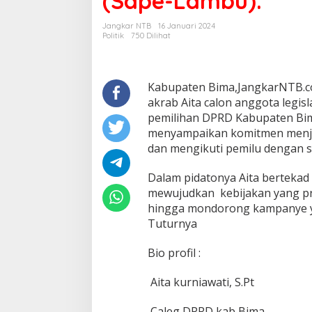
(Sape-Lambu).
Calon
Anggoto
Jangkar NTB
16 Januari 2024
DPRD
Politik
750 Dilihat
Kabupaten
Bima
Dapil
V
Kabupaten Bima,JangkarNTB.com
(Sape-
akrab Aita calon anggota legis
Lambu).
pemilihan DPRD Kabupaten Bim
menyampaikan komitmen menja
dan mengikuti pemilu dengan sp
Dalam pidatonya Aita berteka
mewujudkan kebijakan yang pr
hingga mondorong kampanye ya
Tuturnya
Bio profil :
Aita kurniawati, S.Pt
Caleg DPRD kab Bima