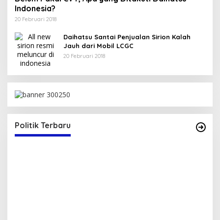
Indonesia?
20 Februari 2018
Daihatsu Santai Penjualan Sirion Kalah
Jauh dari Mobil LCGC
20 Februari 2018
Jelang Pesta Demokrasi,Caleg Perempuan
Asal (Lambu) Mendeklarasikan Diri Sebagai
Calon Anggoto DPRD Kabupaten Bima Dapil V
Di Politik
|
16 Januari 2024
Politik Terbaru
(Sape-Lambu).
K