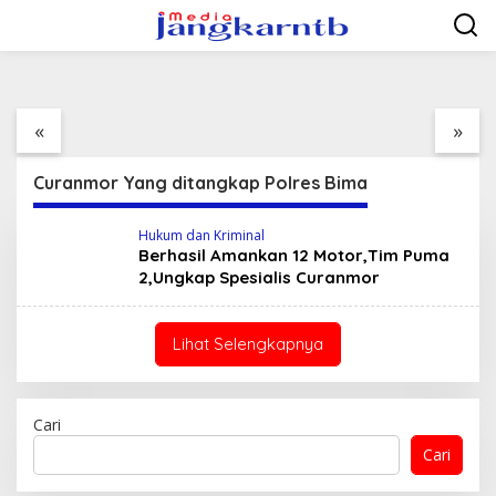
2,Ungkap Spesialis Curanmor
Lewati
ke
19 Januari 2023
konten
Buka Sosialisasi
Ketentuan Di Bidang
Cukai, Kasat Pol Pp: 29
«
»
Merek Rokok Ilegal
Jadi Target Operasi
Curanmor Yang ditangkap Polres Bima
Hukum dan Kriminal
Berhasil Amankan 12 Motor,Tim Puma
2,Ungkap Spesialis Curanmor
Lihat Selengkapnya
Cari
Cari