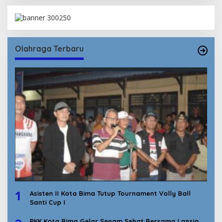
Olahraga Terbaru
1
Asisten II Kota Bima Tutup Tournament Volly Ball
Santi Cup I
PKK Kota Bima Gelar Senam Sehat Bersama Lansia