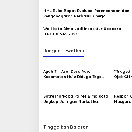
HML Buka Rapat Evaluasi Perencanaan dan
Penganggaran Berbasis Kinerja
Bupati Bima Teri
Wali Kota Bima Jadi Inspektur Upacara
DPW PAN NTB
HARHUBNAS 2023
Di Berita, Politik
|
17 Jul
Jangan Lewatkan
Ayah Tiri Asal Desa Adu,
“Tragedi 
Kecamatan Hu’u Diduga Tega
Ojol: GMN
Lakukan Perbuatan Asusila
Pembinaa
Terhadap Anak Sambungnya
Polri.”
Satresnarkoba Polres Bima Kota
Respon 
Ungkap Jaringan Narkotika
Masyarak
Lintas Kecamatan, 5 Pengedar
Samapta 
Sabu Ditangkap
Amankan
Warga
Tinggalkan Balasan