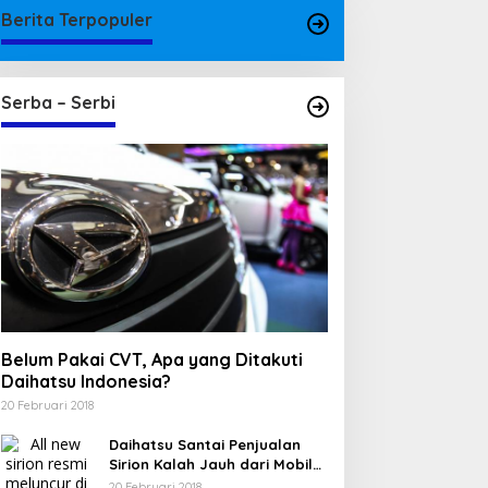
Berita Terpopuler
Serba – Serbi
Belum Pakai CVT, Apa yang Ditakuti
Daihatsu Indonesia?
20 Februari 2018
Daihatsu Santai Penjualan
Sirion Kalah Jauh dari Mobil
LCGC
20 Februari 2018