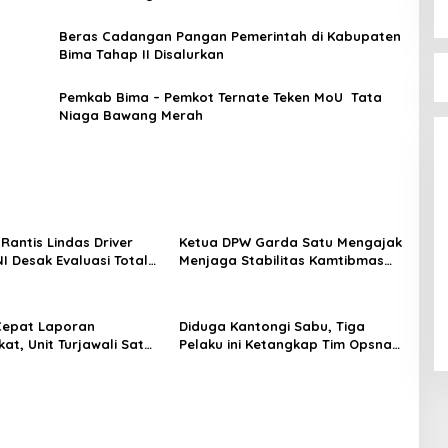
Beras Cadangan Pangan Pemerintah di Kabupaten
Bima Tahap II Disalurkan
ma SK Sekretaris
Pemkab Bima – Pemkot Ternate Teken MoU Tata
Niaga Bawang Merah
i 2025
Rantis Lindas Driver
Ketua DPW Garda Satu Mengajak
I Desak Evaluasi Total
Menjaga Stabilitas Kamtibmas
Serap Aspirasi Warga, Duta PAN
n Personel Brimob dan
dalam Penanganan Dugaan
Reses di Tambe
Dana Siluman Pokir 2025 DPRD
NTB
Di Politik
|
13 Mei 2025
Cepat Laporan
Diduga Kantongi Sabu, Tiga
at, Unit Turjawali Sat
Pelaku ini Ketangkap Tim Opsnal
Polres Bima Kota
Polsek Rasanae Barat
 Pria Mabuk Resahkan