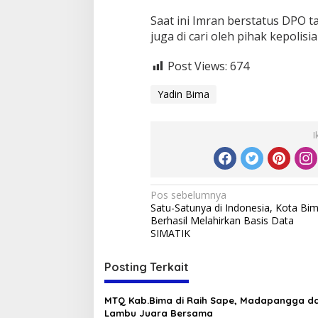
Saat ini Imran berstatus DPO 
juga di cari oleh pihak kepolis
Post Views:
674
Yadin Bima
I
Navigasi
Pos sebelumnya
Satu-Satunya di Indonesia, Kota Bi
pos
Berhasil Melahirkan Basis Data
SIMATIK
Posting Terkait
MTQ Kab.Bima di Raih Sape, Madapangga d
Lambu Juara Bersama