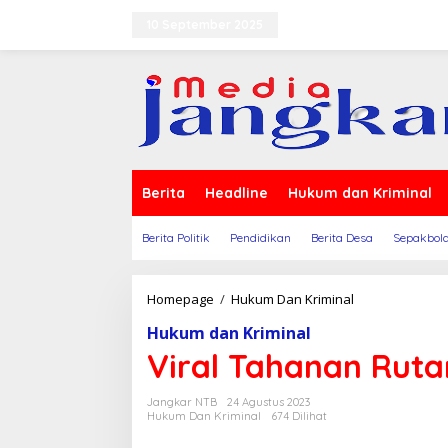
Lewati
ke
10 September 2025
Terms of Service
Indek
konten
Berita
Headline
Hukum dan Kriminal
Berita Politik
Pendidikan
Berita Desa
Sepakbol
Viral
Homepage
/
Hukum Dan Kriminal
Tahanan
Hukum dan Kriminal
Rutan
Kabur,Ini
Viral Tahanan Ruta
Kronologisnya
Jangkar NTB
24 Agustus 2023
Hukum Dan Kriminal
674 Dilihat