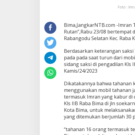
Foto : Im
Bima,JangkarNTB.com -Imran T
Rutan”,Rabu 23/08 bertempat d
Rabangodu Selatan Kec. Raba 
Berdasarkan keterangan saksi 
pada pada saat turun dari mob
sidang saksi di pengadilan Kls
Kamis/24/2023
Dikatakannya bahwa tahanan k
menggunakan mobil tahanan ja
termasuk Imran yang kabur di 
Kls IIB Raba Bima di jln soekar
Kota Bima, untuk melaksanakan
yang ditemukan berjumlah 30 p
“tahanan 16 orang termasuk ter