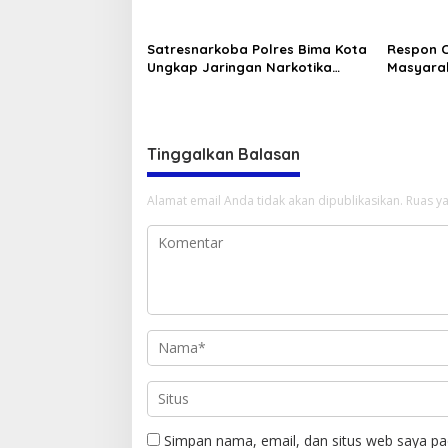
Lakukan Perbuatan Asusila
Pembinaa
Terhadap Anak Sambungnya
Polri.”
Satresnarkoba Polres Bima Kota
Respon 
Ungkap Jaringan Narkotika
Masyarak
Lintas Kecamatan, 5 Pengedar
Samapta 
Sabu Ditangkap
Amankan
Warga
Tinggalkan Balasan
Alamat email Anda tidak akan dipublikasikan.
Ruas ya
Simpan nama, email, dan situs web saya pa