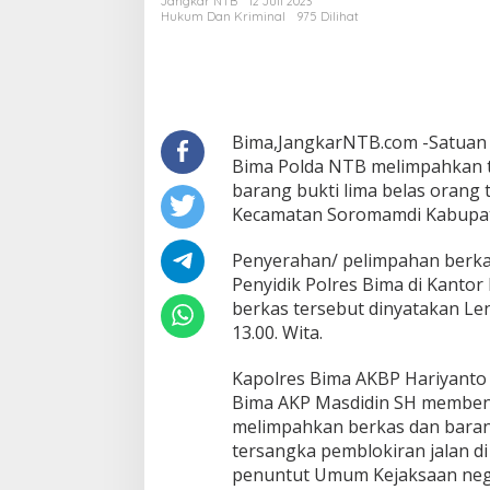
Jangkar NTB
12 Juli 2023
II
Hukum Dan Kriminal
975 Dilihat
Ke-
15
Tersangka
Pemblokiran
jalan
Ke
Bima,JangkarNTB.com -Satuan R
JPU
Bima Polda NTB melimpahkan t
Kejari
barang bukti lima belas orang 
Bima
Kecamatan Soromamdi Kabupat
Penyerahan/ pelimpahan berkas
Penyidik Polres Bima di Kantor
berkas tersebut dinyatakan Le
13.00. Wita.
Kapolres Bima AKBP Hariyanto S
Bima AKP Masdidin SH memben
melimpahkan berkas dan barang
tersangka pemblokiran jalan d
penuntut Umum Kejaksaan nege