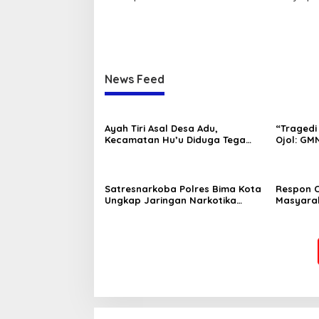
News Feed
Ayah Tiri Asal Desa Adu,
“Tragedi 
Kecamatan Hu’u Diduga Tega
Ojol: GMN
Lakukan Perbuatan Asusila
Pembinaa
Terhadap Anak Sambungnya
Polri.”
Satresnarkoba Polres Bima Kota
Respon 
Ungkap Jaringan Narkotika
Masyarak
Lintas Kecamatan, 5 Pengedar
Samapta 
Sabu Ditangkap
Amankan
Warga