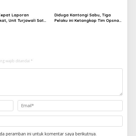
n Personel Brimob dan
dalam Penanganan Dugaan
Dana Siluman Pokir 2025 DPRD
NTB
Cepat Laporan
Diduga Kantongi Sabu, Tiga
at, Unit Turjawali Sat
Pelaku ini Ketangkap Tim Opsnal
Polres Bima Kota
Polsek Rasanae Barat
 Pria Mabuk Resahkan
ng wajib ditandai
*
da peramban ini untuk komentar saya berikutnya.