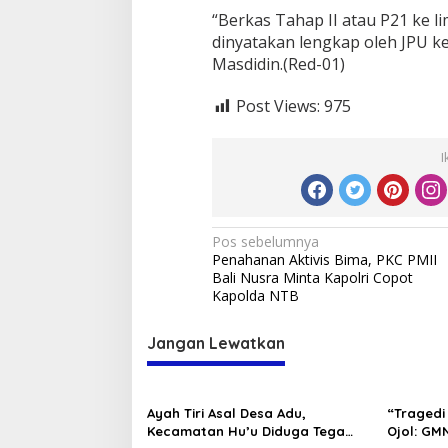
“Berkas Tahap II atau P21 ke l
dinyatakan lengkap oleh JPU k
Masdidin.(Red-01)
Post Views:
975
I
Navigasi
Pos sebelumnya
Penahanan Aktivis Bima, PKC PMII
pos
Bali Nusra Minta Kapolri Copot
Kapolda NTB
Jangan Lewatkan
Ayah Tiri Asal Desa Adu,
“Tragedi 
Kecamatan Hu’u Diduga Tega
Ojol: GMN