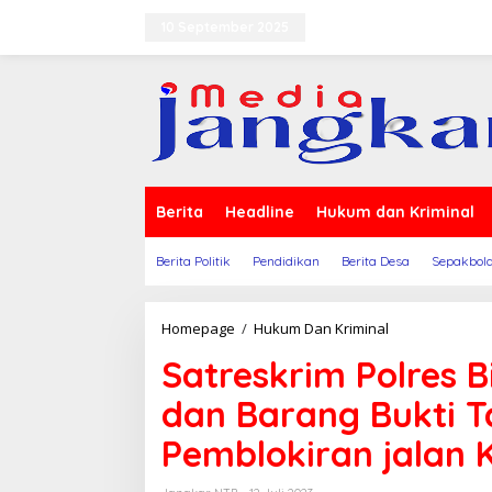
Lewati
ke
10 September 2025
Terms of Service
Indek
konten
Berita
Headline
Hukum dan Kriminal
Berita Politik
Pendidikan
Berita Desa
Sepakbol
Satreskrim
Homepage
/
Hukum Dan Kriminal
Polres
Satreskrim Polres 
Bima,
Melimpahkan
dan Barang Bukti T
Berkas
dan
Pemblokiran jalan 
Barang
Bukti
Tahap