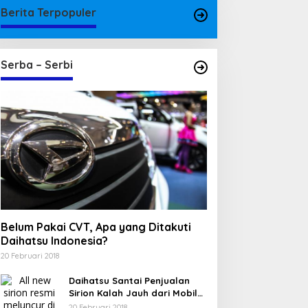
Berita Terpopuler
Serba – Serbi
Belum Pakai CVT, Apa yang Ditakuti
Daihatsu Indonesia?
20 Februari 2018
Daihatsu Santai Penjualan
Sirion Kalah Jauh dari Mobil
LCGC
20 Februari 2018