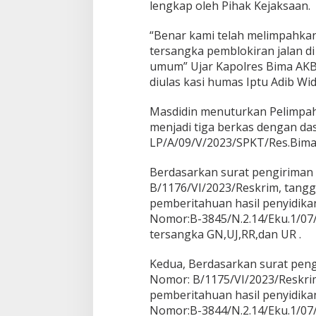
lengkap oleh Pihak Kejaksaan.
“Benar kami telah melimpahkan
tersangka pemblokiran jalan d
umum” Ujar Kapolres Bima AKB
diulas kasi humas Iptu Adib Wi
Masdidin menuturkan Pelimpaha
menjadi tiga berkas dengan da
LP/A/09/V/2023/SPKT/Res.Bima/
Berdasarkan surat pengiriman
B/1176/VI/2023/Reskrim, tangga
pemberitahuan hasil penyidikan
Nomor:B-3845/N.2.14/Eku.1/07/
tersangka GN,UJ,RR,dan UR .
Kedua, Berdasarkan surat peng
Nomor: B/1175/VI/2023/Reskrim,
pemberitahuan hasil penyidikan
Nomor:B-3844/N.2.14/Eku.1/07/