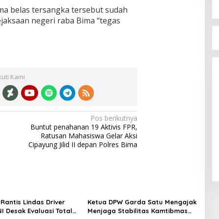
ima belas tersangka tersebut sudah
ejaksaan negeri raba Bima “tegas
Bupati Bima Terima SK Sekretaris
DPW PAN NTB
Di Berita, Politik
|
17 Juli 2025
kuti Kami
Pos berikutnya
Buntut penahanan 19 Aktivis FPR,
Ratusan Mahasiswa Gelar Aksi
Cipayung Jilid II depan Polres Bima
Rantis Lindas Driver
Ketua DPW Garda Satu Mengajak
I Desak Evaluasi Total
Menjaga Stabilitas Kamtibmas