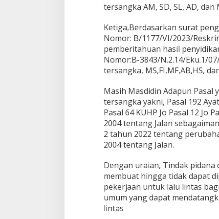
tersangka AM, SD, SL, AD, dan 
Ketiga,Berdasarkan surat peng
Nomor: B/1177/VI/2023/Reskrim
pemberitahuan hasil penyidikan
Nomor:B-3843/N.2.14/Eku.1/07/
tersangka, MS,FI,MF,AB,HS, dan
Masih Masdidin Adapun Pasal 
tersangka yakni, Pasal 192 Aya
Pasal 64 KUHP Jo Pasal 12 Jo Pa
2004 tentang Jalan sebagaima
2 tahun 2022 tentang peruba
2004 tentang Jalan.
Dengan uraian, Tindak pidana
membuat hingga tidak dapat di
pekerjaan untuk lalu lintas ba
umum yang dapat mendatangka
lintas