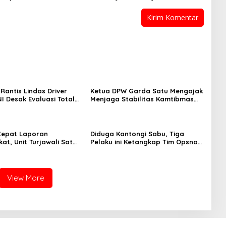
Rantis Lindas Driver
Ketua DPW Garda Satu Mengajak
I Desak Evaluasi Total
Menjaga Stabilitas Kamtibmas
n Personel Brimob dan
dalam Penanganan Dugaan
Dana Siluman Pokir 2025 DPRD
NTB
Cepat Laporan
Diduga Kantongi Sabu, Tiga
at, Unit Turjawali Sat
Pelaku ini Ketangkap Tim Opsnal
Polres Bima Kota
Polsek Rasanae Barat
 Pria Mabuk Resahkan
View More