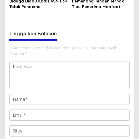
Diduga Diadu Kadis ASN P3K
Pemenang Tender Ternak
Tolak Pendemo
Tipu Penerima Manfaat
Tinggalkan Balasan
Alamat email Anda tidak akan dipublikasikan.
Ruas yang wajib
ditandai
*