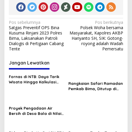
Navigasi
Pos sebelumnya
Pos berikutnya
Satgas Preventif OPS Bina
Polsek Woha bersama
pos
Kusuma Rinjani 2023 Polres
Masyarakat, Kapolres AKBP
Bima, Laksanakan Patroli
Hariyanto SH, SIK: Gotong-
Dialogis di Pertigaan Cabang
royong adalah Wadah
Tente
Pemersatu
Jangan Lewatkan
Fornas di NTB: Daya Tarik
Wisata Hingga Kalkulasi
Rangkaian Safari Ramadan
Ekonomi Sang Gubernur
Pemkab Bima, Ditutup di
Tambora dan Sanggar
Proyek Pengadaan Air
Bersih di Desa Bala di Nilai
Gagal.