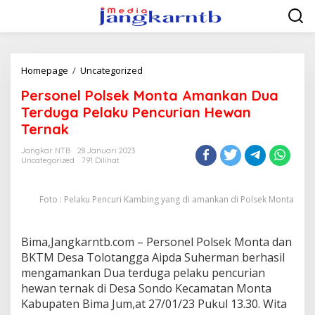
Lewati
ke
konten
Personel
Homepage
/
Uncategorized
Polsek
Personel Polsek Monta Amankan Dua
Monta
Amankan
Terduga Pelaku Pencurian Hewan
Dua
Ternak
Terduga
Pelaku
Jangkar NTB
28 Januari 2023
Pencurian
Uncategorized
791 Dilihat
Hewan
Ternak
Foto : Pelaku Pencuri Kambing yang di amankan di Polsek Monta
Bima,Jangkarntb.com – Personel Polsek Monta dan
BKTM Desa Tolotangga Aipda Suherman berhasil
mengamankan Dua terduga pelaku pencurian
hewan ternak di Desa Sondo Kecamatan Monta
Kabupaten Bima Jum,at 27/01/23 Pukul 13.30. Wita