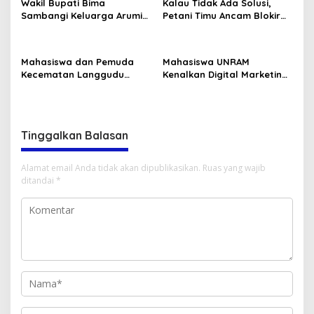
Wakil Bupati Bima
Kalau Tidak Ada Solusi,
Sambangi Keluarga Arumi
Petani Timu Ancam Blokir
Korban Dugaan Malpraktek
Jalan
Puskesmas Bolo
Mahasiswa dan Pemuda
Mahasiswa UNRAM
Kecematan Langgudu
Kenalkan Digital Marketing
Selatan Menggelar
untuk Pariwisata Selong
pertemuan akbar
Belanak
Tinggalkan Balasan
Alamat email Anda tidak akan dipublikasikan.
Ruas yang wajib
ditandai
*