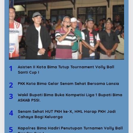
1
Asisten II Kota Bima Tutup Tournament Volly Ball
Santi Cup I
2
PKK Kota Bima Gelar Senam Sehat Bersama Lansia
3
Wakil Bupati Bima Buka Kompetisi Liga 1 Bupati Bima
ASKAB PSSI.
4
Senam Sehat HUT PKH ke-X, HML Harap PKH Jadi
Cahaya Bagi Keluarga
5
Kapolres Bima Hadiri Penutupan Turnamen Volly Ball