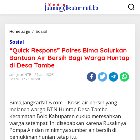
Lewati
ke
konten
"Quick
Homepage
/
Sosial
Respons"
Sosial
Polres
Bima
“Quick Respons” Polres Bima Salurkan
Salurkan
Bantuan Air Bersih Bagi Warga Huntap
Bantuan
di Desa Tambe
Air
Bersih
Jangkar NTB
25 Juli 2023
Bagi
Sosial
1239 Dilihat
Warga
Huntap
di
Desa
Bima,JangkarNTB.com – Krisis air bersih yang
Tambe
melanda warga BTN Huntap Desa Tambe
Kecamatan Bolo Kabupaten cukup meresahkan
warga setempat. Ini disebabkan karena Rusaknya
Pompa Air dan minimnya sumber air bersih di
pemukiman hunian tetap itu.