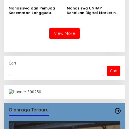
Mahasiswa dan Pemuda
Mahasiswa UNRAM
Kecematan Langgudu
Kenalkan Digital Marketing
Selatan Menggelar
untuk Pariwisata Selong
pertemuan akbar
Belanak
View More
Cari
Cari
Olahraga Terbaru