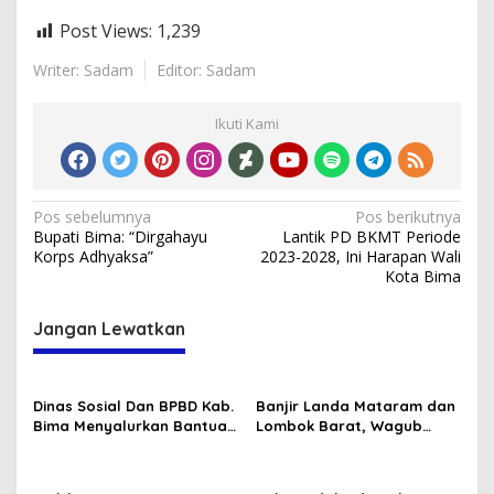
Post Views:
1,239
Writer: Sadam
Editor: Sadam
Ikuti Kami
Navigasi
Pos sebelumnya
Pos berikutnya
Bupati Bima: “Dirgahayu
Lantik PD BKMT Periode
pos
Korps Adhyaksa”
2023-2028, Ini Harapan Wali
Kota Bima
Jangan Lewatkan
Dinas Sosial Dan BPBD Kab.
Banjir Landa Mataram dan
Bima Menyalurkan Bantuan
Lombok Barat, Wagub
Kebakaran Didesa Laju Kec.
Tinjau Lokasi Terdampak
Langgudu
dan Memberikan Bantuan