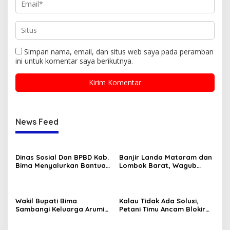
Simpan nama, email, dan situs web saya pada peramban
ini untuk komentar saya berikutnya.
News Feed
Dinas Sosial Dan BPBD Kab.
Banjir Landa Mataram dan
Bima Menyalurkan Bantuan
Lombok Barat, Wagub
Kebakaran Didesa Laju Kec.
Tinjau Lokasi Terdampak
Langgudu
dan Memberikan Bantuan
Wakil Bupati Bima
Kalau Tidak Ada Solusi,
Sambangi Keluarga Arumi
Petani Timu Ancam Blokir
Korban Dugaan Malpraktek
Jalan
Puskesmas Bolo