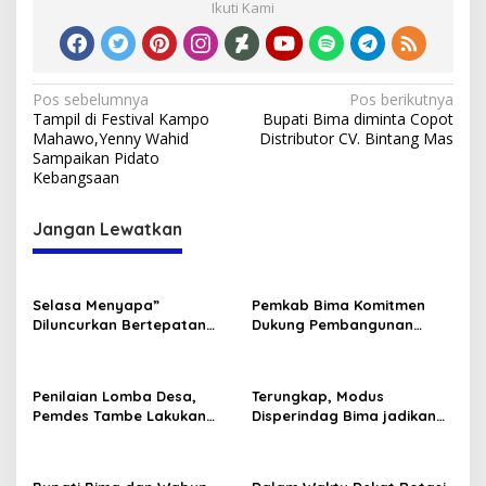
Ikuti Kami
Navigasi
Pos sebelumnya
Pos berikutnya
Tampil di Festival Kampo
Bupati Bima diminta Copot
pos
Mahawo,Yenny Wahid
Distributor CV. Bintang Mas
Sampaikan Pidato
Kebangsaan
Jangan Lewatkan
Selasa Menyapa”
Pemkab Bima Komitmen
Diluncurkan Bertepatan
Dukung Pembangunan
Dengan Hari Kebangkitan
Sekolah Rakyat
Nasional 20 Mei 2025
Penilaian Lomba Desa,
Terungkap, Modus
Pemdes Tambe Lakukan
Disperindag Bima jadikan
Persiapan
KUD SJ Selewengkan Ruko
Pasar Sila