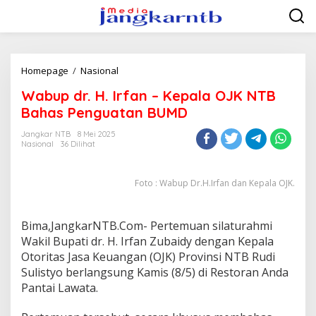
Lewati
ke
konten
Wabup
Homepage
/
Nasional
dr.
Wabup dr. H. Irfan – Kepala OJK NTB
H.
Irfan
Bahas Penguatan BUMD
-
Kepala
Jangkar NTB
8 Mei 2025
Nasional
36 Dilihat
OJK
NTB
Bahas
Foto : Wabup Dr.H.Irfan dan Kepala OJK.
Penguatan
BUMD
Bima,JangkarNTB.Com- Pertemuan silaturahmi
Wakil Bupati dr. H. Irfan Zubaidy dengan Kepala
Otoritas Jasa Keuangan (OJK) Provinsi NTB Rudi
Sulistyo berlangsung Kamis (8/5) di Restoran Anda
Pantai Lawata.