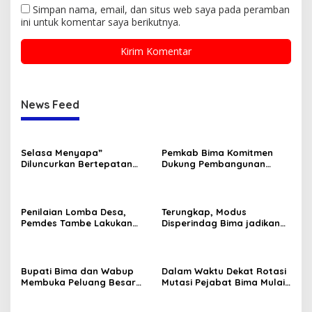
Simpan nama, email, dan situs web saya pada peramban
ini untuk komentar saya berikutnya.
News Feed
Selasa Menyapa”
Pemkab Bima Komitmen
Diluncurkan Bertepatan
Dukung Pembangunan
Dengan Hari Kebangkitan
Sekolah Rakyat
Nasional 20 Mei 2025
Penilaian Lomba Desa,
Terungkap, Modus
Pemdes Tambe Lakukan
Disperindag Bima jadikan
Persiapan
KUD SJ Selewengkan Ruko
Pasar Sila
Bupati Bima dan Wabup
Dalam Waktu Dekat Rotasi
Membuka Peluang Besar
Mutasi Pejabat Bima Mulai
Bagi Pemikir dan Inovator
dilaksanakan