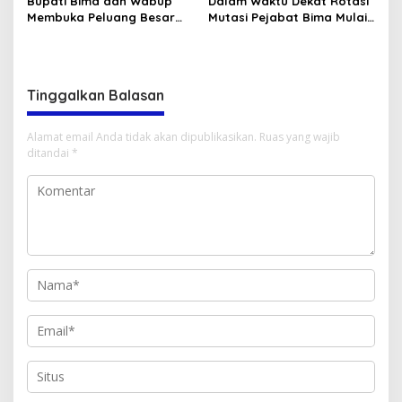
Bupati Bima dan Wabup
Dalam Waktu Dekat Rotasi
Membuka Peluang Besar
Mutasi Pejabat Bima Mulai
Bagi Pemikir dan Inovator
dilaksanakan
Tinggalkan Balasan
Alamat email Anda tidak akan dipublikasikan.
Ruas yang wajib
ditandai
*