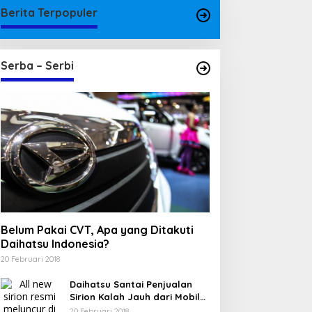
Berita Terpopuler
Serba – Serbi
Belum Pakai CVT, Apa yang Ditakuti
Daihatsu Indonesia?
20 Februari 2018
Daihatsu Santai Penjualan
Sirion Kalah Jauh dari Mobil
LCGC
20 Februari 2018