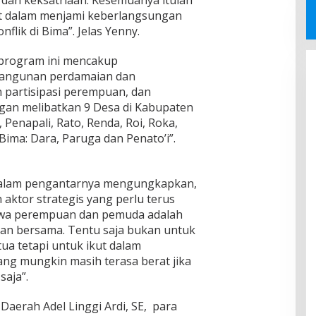
 dan keksatriaan. Kesemuanya itulah
t dalam menjami keberlangsungan
lik di Bima”. Jelas Yenny.
 program ini mencakup
angunan perdamaian dan
 partisipasi perempuan, dan
gan melibatkan 9 Desa di Kabupaten
 Penapali, Rato, Renda, Roi, Roka,
 Bima: Dara, Paruga dan Penato’i”.
 dalam pengantarnya mengungkapkan,
ktor strategis yang perlu terus
hwa perempuan dan pemuda adalah
an bersama. Tentu saja bukan untuk
tua tetapi untuk ikut dalam
ng mungkin masih terasa berat jika
saja”.
Daerah Adel Linggi Ardi, SE, para