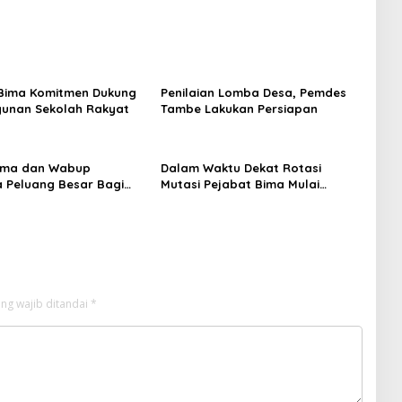
Bima Komitmen Dukung
Penilaian Lomba Desa, Pemdes
unan Sekolah Rakyat
Tambe Lakukan Persiapan
Bima dan Wabup
Dalam Waktu Dekat Rotasi
 Peluang Besar Bagi
Mutasi Pejabat Bima Mulai
dan Inovator
dilaksanakan
ng wajib ditandai
*