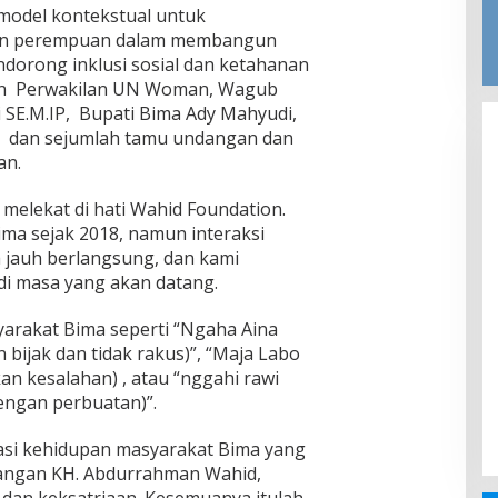
odel kontekstual untuk
n perempuan dalam membangun
dorong inklusi sosial dan ketahanan
pan Perwakilan UN Woman, Wagub
 SE.M.IP, Bupati Bima Ady Mahyudi,
dy dan sejumlah tamu undangan dan
an.
melekat di hati Wahid Foundation.
ma sejak 2018, namun interaksi
 jauh berlangsung, dan kami
di masa yang akan datang.
asyarakat Bima seperti “Ngaha Aina
bijak dan tidak rakus)”, “Maja Labo
n kesalahan) , atau “nggahi rawi
engan perbuatan)”.
si kehidupan masyarakat Bima yang
juangan KH. Abdurrahman Wahid,