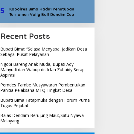
5
Kapolres Bima Hadiri Penutupan
Turnamen Volly Ball Dandim Cup I
Recent Posts
Bupati Bima: “Selasa Menyapa, Jadikan Desa
Sebagai Pusat Pelayanan
Ngopi Bareng Anak Muda, Bupati Ady
Mahyudi dan Wabup dr. Irfan Zubaidy Serap
Aspirasi
Pemdes Tambe Musyawarah Pembentukan
Panitia Pelaksana MTQ Tingkat Desa
Bupati Bima Tatapmuka dengan Forum Purna
Tugas Pejabat
Balas Dendam Berujung Maut,Satu Nyawa
Melayang