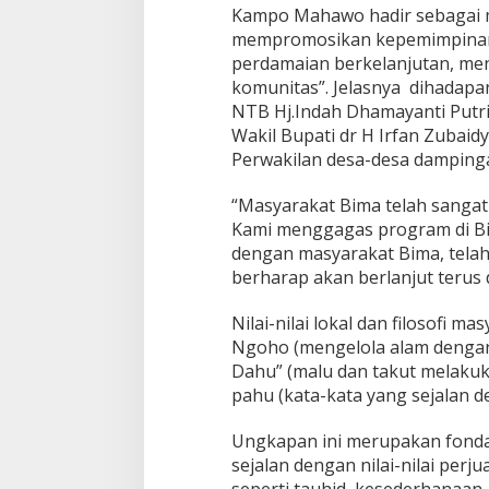
Kampo Mahawo hadir sebagai m
mempromosikan kepemimpina
perdamaian berkelanjutan, men
komunitas”. Jelasnya dihada
NTB Hj.Indah Dhamayanti Putri
Wakil Bupati dr H Irfan Zubai
Perwakilan desa-desa damping
“Masyarakat Bima telah sangat 
Kami menggagas program di Bi
dengan masyarakat Bima, telah
berharap akan berlanjut terus 
Nilai-nilai lokal dan filosofi m
Ngoho (mengelola alam dengan 
Dahu” (malu dan takut melakuka
pahu (kata-kata yang sejalan d
Ungkapan ini merupakan fonda
sejalan dengan nilai-nilai per