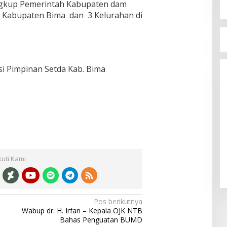
lingkup Pemerintah Kabupaten dam
i Kabupaten Bima dan 3 Kelurahan di
i Pimpinan Setda Kab. Bima
Serap Aspirasi Warga, Du
Reses di Tambe
kuti Kami
Di Politik
|
13 Mei 2025
Pos berikutnya
Wabup dr. H. Irfan – Kepala OJK NTB
Bahas Penguatan BUMD