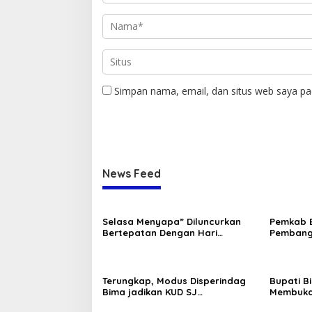
Simpan nama, email, dan situs web saya pa
News Feed
Selasa Menyapa” Diluncurkan
Pemkab 
Bertepatan Dengan Hari
Pembang
Kebangkitan Nasional 20 Mei
2025
Terungkap, Modus Disperindag
Bupati 
Bima jadikan KUD SJ
Membuka
Selewengkan Ruko Pasar Sila
Pemikir 