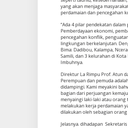
seperti tauhid, kesederhanaan,
yang akan menjaga masyaraka
perdamaian dan pencegahan konf
“Ada 4 pilar pendekatan dalam
Pemberdayaan ekonomi, pemb
pencegahan konflik, penguatan
lingkungan berkelanjutan. Den
Bima: Dadibou, Kalampa, Ncera,
Samili, dan 3 kelurahan di Kota
Imbuhnya.
Direktur La Rimpu Prof. Atun
Perempuan dan pemuda adalah a
didampingi. Kami meyakini ba
bagian dari perjuangan kemaju
menyaingi laki-laki atau orang 
melakukan kerja perdamaian ya
dilakukan oleh sebagian orang 
Jelasnya. dihadapan Sekretaris 