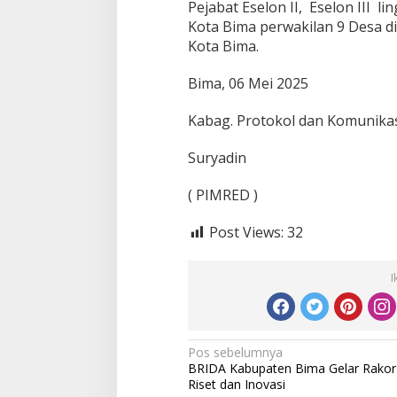
Pejabat Eselon II, Eselon III 
Kota Bima perwakilan 9 Desa d
Kota Bima.
Bima, 06 Mei 2025
Kabag. Protokol dan Komunikas
Suryadin
( PIMRED )
Post Views:
32
I
Navigasi
Pos sebelumnya
BRIDA Kabupaten Bima Gelar Rakor
pos
Riset dan Inovasi